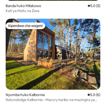
Banda huko Miłakowo
Ukadiriaji w
5.0 (5)
Kati ya Msitu na Ziwa
Kipendwa cha wageni
Kipendwa cha wageni
Nyumba huko Kalbornia
Ukadiriaji w
5.0 (6)
Naturelodge Kalbornia - Mazury karibu na mazingira ya
asili