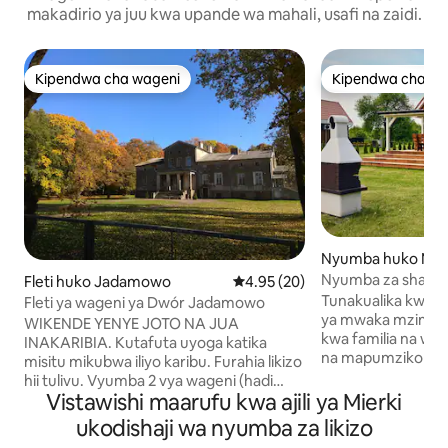
makadirio ya juu kwa upande wa mahali, usafi na zaidi.
Kipendwa cha wageni
Kipendwa cha wa
Kipendwa cha wageni
Kipendwa cha wa
Nyumba huko My
Nyumba za shamb
Fleti huko Jadamowo
Ukadiriaji wa wastani wa 4.95 ka
4.95 (20)
Tunakualika kwen
Fleti ya wageni ya Dwór Jadamowo
ya mwaka mzima h
WIKENDE YENYE JOTO NA JUA
kwa familia na wa
INAKARIBIA. Kutafuta uyoga katika
na mapumziko kari
misitu mikubwa iliyo karibu. Furahia likizo
asili. Wageni wan
hii tulivu. Vyumba 2 vya wageni (hadi
binafsi karibu na 
Vistawishi maarufu kwa ajili ya Mierki
wageni wanne) katika sehemu ya wageni
ya ukaaji), baraza,
ya nyumba ya zamani ya jengo la kifahari
ukodishaji wa nyumba za likizo
nyama, uwanja wa
kwenye Ziwa Mielno. Bafu la kisasa.