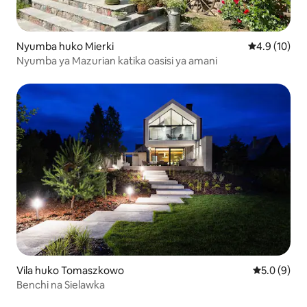
Nyumba huko Mierki
Ukadiriaji wa
4.9 (10)
Nyumba ya Mazurian katika oasisi ya amani
Vila huko Tomaszkowo
Ukadiriaji w
5.0 (9)
Benchi na Sielawka