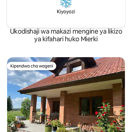
Kiyoyozi
Ukodishaji wa makazi mengine ya likizo
ya kifahari huko Mierki
Kipendwa cha wageni
Kipendwa cha wageni