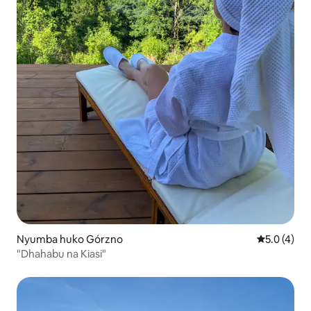
Nyumba huko Górzno
Ukadiriaji w
5.0 (4)
"Dhahabu na Kiasi"