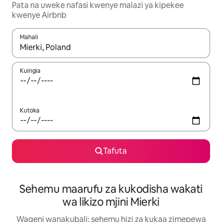
Pata na uweke nafasi kwenye malazi ya kipekee
kwenye Airbnb
Mahali
Wakati matokeo yanapatikana, vinjari kwa kutumia vitufe vya v
Kuingia
Kutoka
Tafuta
Sehemu maarufu za kukodisha wakati
wa likizo mjini Mierki
Wageni wanakubali: sehemu hizi za kukaa zimepewa