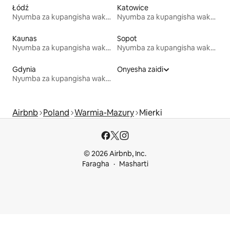
Łódź
Katowice
Nyumba za kupangisha wakati wa likizo
Nyumba za kupangisha wakati wa likizo
Kaunas
Sopot
Nyumba za kupangisha wakati wa likizo
Nyumba za kupangisha wakati wa likizo
Gdynia
Onyesha zaidi
Nyumba za kupangisha wakati wa likizo
Airbnb
Poland
Warmia-Mazury
Mierki
© 2026 Airbnb, Inc.
Faragha
Masharti