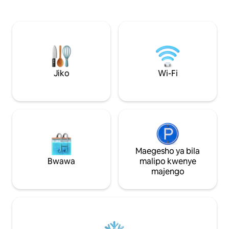
michezo (billiards
Bustani ya kihistoria. Shamba la farasi la
soka) na sauna. 🎁 Ofa ya likizo hadi
Trakehner. Bustani na mandhari mazuri.
tarehe 17 Julai 20
Km 1.5 kutoka S7. Sasa tuna jiko jipya
cha ziada kwa kila u
lililowekwa - angalia picha. Migahawa iko
quada kwa mtoto
umbali wa dakika 5 na unaweza
miaka 8-12 na 13-17
kutembea kwenda huko kwenye
uwanja wa risasi 
barabara ya mawe. Km 179 kutoka Ikulu
malengo tendaji.
ya Kifalme huko Warsaw kaskazini
Jiko
Wi-Fi
kwenye S7 katikati ya njia ya kwenda
Gdansk. Intaneti.
Maegesho ya bila
Bwawa
malipo kwenye
majengo