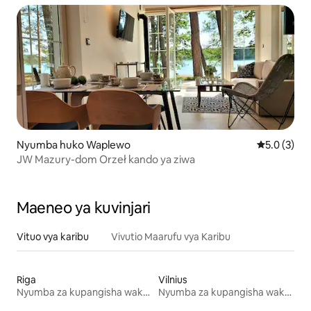
Nyumba huko Waplewo
Ukadiriaji w
5.0 (3)
JW Mazury-dom Orzeł kando ya ziwa
Maeneo ya kuvinjari
Vituo vya karibu
Vivutio Maarufu vya Karibu
Riga
Vilnius
Nyumba za kupangisha wakati wa likizo
Nyumba za kupangisha wakati wa likizo