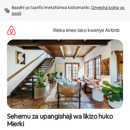
Ruka
Baadhi ya taarifa imetafsiriwa kiotomatiki. 
Onyesha lugha ya 
kwenda
awali
kwenye
maudhui
Weka eneo lako kwenye Airbnb
Sehemu za upangishaji wa likizo huko
Mierki