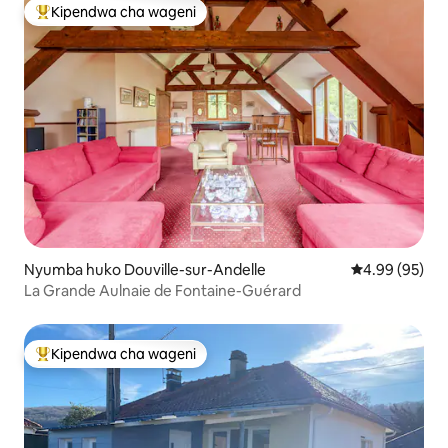
Kipendwa cha wageni
Kipendwa maarufu cha wageni
Nyumba huko Douville-sur-Andelle
Ukadiriaji wa 
4.99 (95)
La Grande Aulnaie de Fontaine-Guérard
Kipendwa cha wageni
Kipendwa maarufu cha wageni