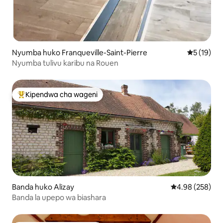
Nyumba huko Franqueville-Saint-Pierre
Ukadiriaji 
5 (19)
Nyumba tulivu karibu na Rouen
Kipendwa cha wageni
Kipendwa maarufu cha wageni
Banda huko Alizay
Ukadiriaji wa w
4.98 (258)
Banda la upepo wa biashara