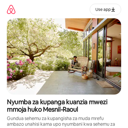
Ruka
kwenda
Use app
kwenye
maudhui
Nyumba za kupanga kuanzia mwezi
mmoja huko Mesnil-Raoul
Gundua sehemu za kupangisha za muda mrefu
ambazo unahisi kama upo nyumbani kwa sehemu za