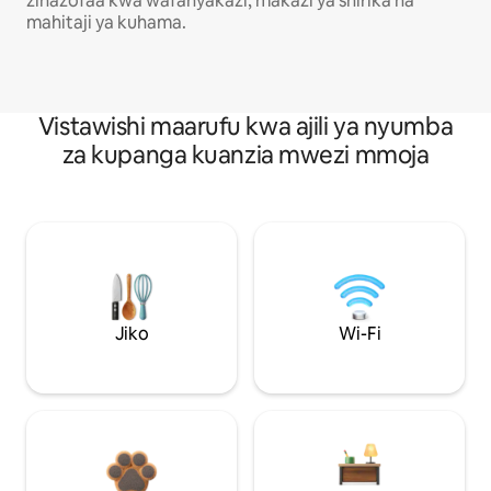
zinazofaa kwa wafanyakazi, makazi ya shirika na
mahitaji ya kuhama.
Vistawishi maarufu kwa ajili ya nyumba
za kupanga kuanzia mwezi mmoja
Jiko
Wi-Fi