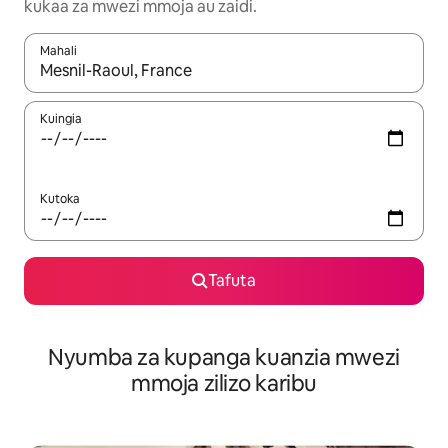
kukaa za mwezi mmoja au zaidi.
Mahali
Wakati matokeo yanapatikana, vinjari kwa kutumia vitufe vya v
Kuingia
Kutoka
Tafuta
Nyumba za kupanga kuanzia mwezi
mmoja zilizo karibu