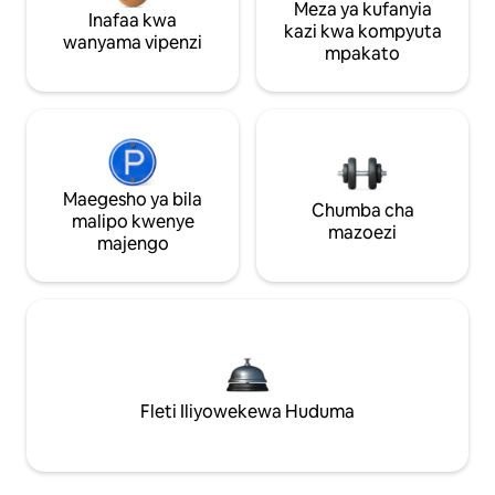
Meza ya kufanyia
Inafaa kwa
kazi kwa kompyuta
wanyama vipenzi
mpakato
Maegesho ya bila
Chumba cha
malipo kwenye
mazoezi
majengo
Fleti Iliyowekewa Huduma