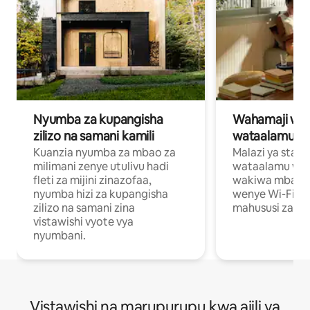
Nyumba za kupangisha
Wahamaji wa ki
zilizo na samani kamili
wataalamu wa
Kuanzia nyumba za mbao za
Malazi ya star
milimani zenye utulivu hadi
wataalamu wan
fleti za mijini zinazofaa,
wakiwa mbali na
nyumba hizi za kupangisha
wenye Wi-Fi n
zilizo na samani zina
mahususi za kuf
vistawishi vyote vya
nyumbani.
Vistawishi na marupurupu kwa ajili ya