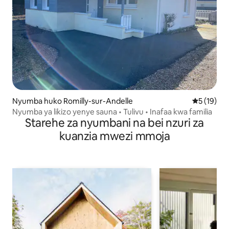
Nyumba huko Romilly-sur-Andelle
Ukadiriaji 
5 (19)
Nyumba ya likizo yenye sauna • Tulivu • Inafaa kwa familia
Starehe za nyumbani na bei nzuri za
kuanzia mwezi mmoja