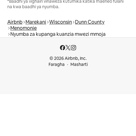
*Baadhi ya vighairi vinaweza kutumika katika maeneo fulani
na kwa baadhi ya nyumba.
Airbnb
Marekani
Wisconsin
Dunn County
Menomonie
Nyumba za kupanga kuanzia mwezi mmoja
© 2026 Airbnb, Inc.
Faragha
Masharti