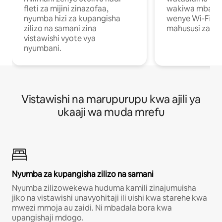
fleti za mijini zinazofaa,
wakiwa mbali na
nyumba hizi za kupangisha
wenye Wi-Fi n
zilizo na samani zina
mahususi za kuf
vistawishi vyote vya
nyumbani.
Vistawishi na marupurupu kwa ajili ya
ukaaji wa muda mrefu
Nyumba za kupangisha zilizo na samani
Nyumba zilizowekewa huduma kamili zinajumuisha
jiko na vistawishi unavyohitaji ili uishi kwa starehe kwa
mwezi mmoja au zaidi. Ni mbadala bora kwa
upangishaji mdogo.