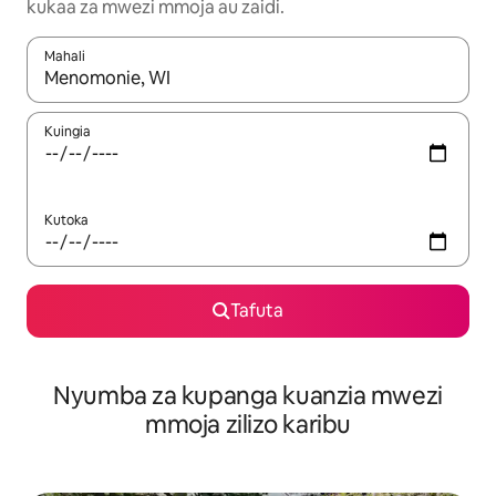
kukaa za mwezi mmoja au zaidi.
Mahali
Wakati matokeo yanapatikana, vinjari kwa kutumia vitufe vya v
Kuingia
Kutoka
Tafuta
Nyumba za kupanga kuanzia mwezi
mmoja zilizo karibu