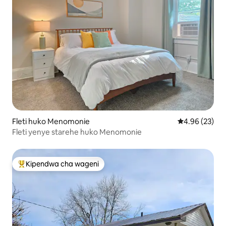
Fleti huko Menomonie
Ukadiriaji wa 
4.96 (23)
Fleti yenye starehe huko Menomonie
Kipendwa cha wageni
Kipendwa maarufu cha wageni