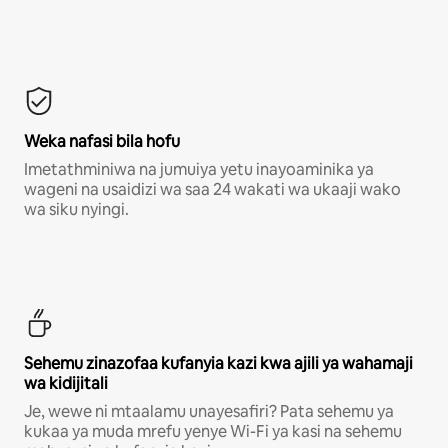
Weka nafasi bila hofu
Imetathminiwa na jumuiya yetu inayoaminika ya
wageni na usaidizi wa saa 24 wakati wa ukaaji wako
wa siku nyingi.
Sehemu zinazofaa kufanyia kazi kwa ajili ya wahamaji
wa kidijitali
Je, wewe ni mtaalamu unayesafiri? Pata sehemu ya
kukaa ya muda mrefu yenye Wi-Fi ya kasi na sehemu