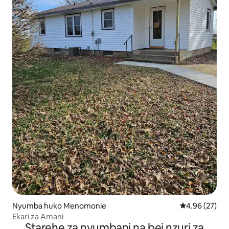
Nyumba huko Menomonie
Ukadiriaji wa 
4.96 (27)
Ekari za Amani
Starehe za nyumbani na bei nzuri za