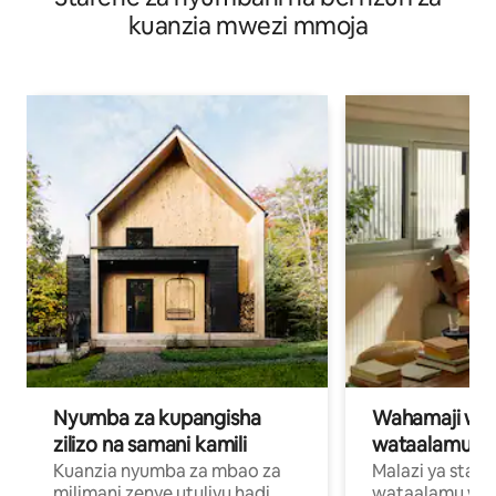
kuanzia mwezi mmoja
Nyumba za kupangisha
Wahamaji wa ki
zilizo na samani kamili
wataalamu wa
Kuanzia nyumba za mbao za
Malazi ya star
milimani zenye utulivu hadi
wataalamu wan