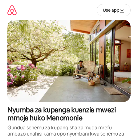
Ruka
kwenda
Use app
kwenye
maudhui
Nyumba za kupanga kuanzia mwezi
mmoja huko Menomonie
Gundua sehemu za kupangisha za muda mrefu
ambazo unahisi kama upo nyumbani kwa sehemu za