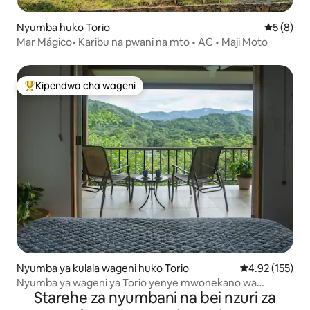
Nyumba huko Torio
Ukadiriaji
5 (8)
Mar Mágico• Karibu na pwani na mto • AC • Maji Moto
Kipendwa cha wageni
Kipendwa maarufu cha wageni
Nyumba ya kulala wageni huko Torio
Ukadiriaji wa w
4.92 (155)
Nyumba ya wageni ya Torio yenye mwonekano wa
Starehe za nyumbani na bei nzuri za
mandhari; Kokomo