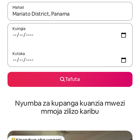
Mahali
Wakati matokeo yanapatikana, vinjari kwa kutumia vitufe vya v
Kuingia
Kutoka
Tafuta
Nyumba za kupanga kuanzia mwezi
mmoja zilizo karibu