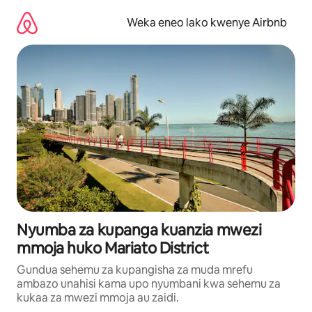
Ruka
kwenda
Weka eneo lako kwenye Airbnb
kwenye
maudhui
Nyumba za kupanga kuanzia mwezi
mmoja huko Mariato District
Gundua sehemu za kupangisha za muda mrefu
ambazo unahisi kama upo nyumbani kwa sehemu za
kukaa za mwezi mmoja au zaidi.