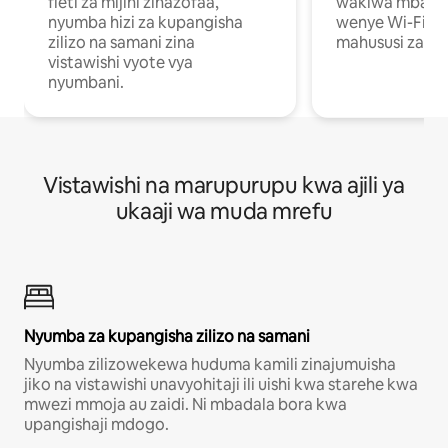
fleti za mijini zinazofaa,
wakiwa mbali na
nyumba hizi za kupangisha
wenye Wi-Fi n
zilizo na samani zina
mahususi za kuf
vistawishi vyote vya
nyumbani.
Vistawishi na marupurupu kwa ajili ya
ukaaji wa muda mrefu
Nyumba za kupangisha zilizo na samani
Nyumba zilizowekewa huduma kamili zinajumuisha
jiko na vistawishi unavyohitaji ili uishi kwa starehe kwa
mwezi mmoja au zaidi. Ni mbadala bora kwa
upangishaji mdogo.