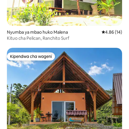
Nyumba ya mbao huko Malena
Ukadiriaji wa 
4.86 (14)
Kituo cha Pelican, Ranchito Surf
Kipendwa cha wageni
Kipendwa cha wageni