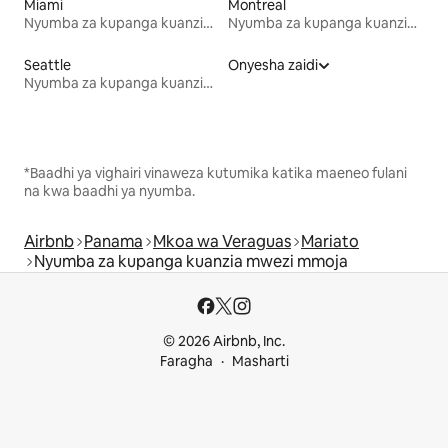
Miami
Montreal
Nyumba za kupanga kuanzia mwezi mmoja
Nyumba za kupanga kuanzia mwezi mmoja
Seattle
Onyesha zaidi
Nyumba za kupanga kuanzia mwezi mmoja
*Baadhi ya vighairi vinaweza kutumika katika maeneo fulani
na kwa baadhi ya nyumba.
Airbnb
Panama
Mkoa wa Veraguas
Mariato
Nyumba za kupanga kuanzia mwezi mmoja
© 2026 Airbnb, Inc.
Faragha
Masharti