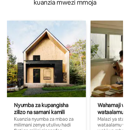
kuanzia mwezi mmoja
Nyumba za kupangisha
Wahamaji wa ki
zilizo na samani kamili
wataalamu wa
Kuanzia nyumba za mbao za
Malazi ya star
milimani zenye utulivu hadi
wataalamu wan