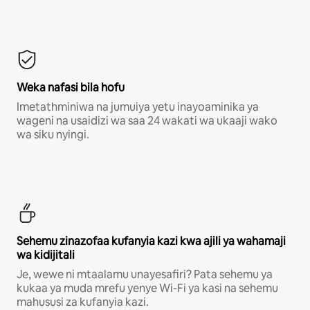
Weka nafasi bila hofu
Imetathminiwa na jumuiya yetu inayoaminika ya
wageni na usaidizi wa saa 24 wakati wa ukaaji wako
wa siku nyingi.
Sehemu zinazofaa kufanyia kazi kwa ajili ya wahamaji
wa kidijitali
Je, wewe ni mtaalamu unayesafiri? Pata sehemu ya
kukaa ya muda mrefu yenye Wi-Fi ya kasi na sehemu
mahususi za kufanyia kazi.