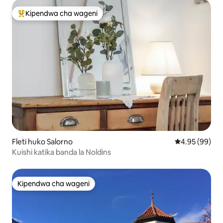
Kipendwa cha wageni
Kipendwa maarufu cha wageni
Fleti huko Salorno
Ukadiriaji wa 
4.95 (99)
Kuishi katika banda la Noldins
Kipendwa cha wageni
Kipendwa cha wageni