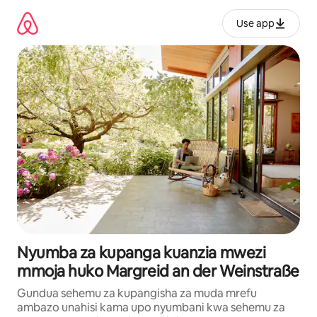
Ruka
kwenda
Use app
kwenye
maudhui
Nyumba za kupanga kuanzia mwezi
mmoja huko Margreid an der Weinstraße
Gundua sehemu za kupangisha za muda mrefu
ambazo unahisi kama upo nyumbani kwa sehemu za