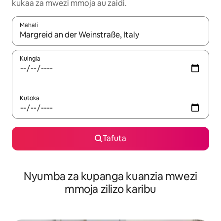
kukaa za mwezi mmoja au zaidi.
Mahali
Wakati matokeo yanapatikana, vinjari kwa kutumia vitufe vya v
Kuingia
Kutoka
Tafuta
Nyumba za kupanga kuanzia mwezi
mmoja zilizo karibu