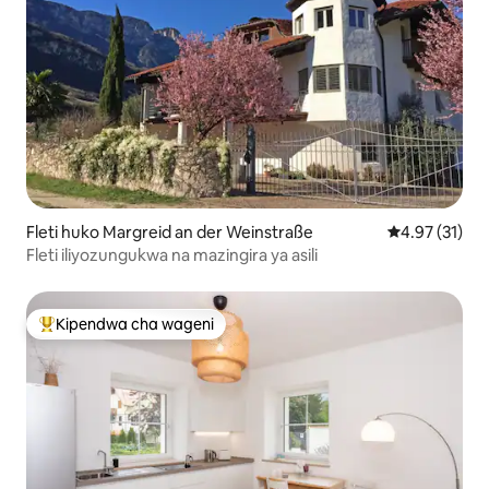
Fleti huko Margreid an der Weinstraße
Ukadiriaji wa 
4.97 (31)
Fleti iliyozungukwa na mazingira ya asili
Kipendwa cha wageni
Kipendwa maarufu cha wageni