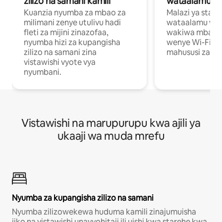
zilizo na samani kamili
wataalamu wa
Kuanzia nyumba za mbao za
Malazi ya star
milimani zenye utulivu hadi
wataalamu wan
fleti za mijini zinazofaa,
wakiwa mbali na
nyumba hizi za kupangisha
wenye Wi-Fi n
zilizo na samani zina
mahususi za kuf
vistawishi vyote vya
nyumbani.
Vistawishi na marupurupu kwa ajili ya
ukaaji wa muda mrefu
Nyumba za kupangisha zilizo na samani
Nyumba zilizowekewa huduma kamili zinajumuisha
jiko na vistawishi unavyohitaji ili uishi kwa starehe kwa