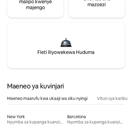
malipo kwenye
mazoezi
majengo
Fleti Iliyowekewa Huduma
Maeneo ya kuvinjari
Maeneo maarufu kwa ukaaji wa siku nyingi
Vituo vya karibu
New York
Barcelona
Nyumba za kupanga kuanzia mwezi mmoja
Nyumba za kupanga kuanzia mwezi mmoja