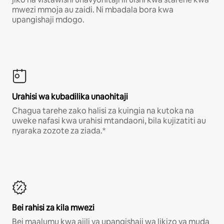
mwezi mmoja au zaidi. Ni mbadala bora kwa
upangishaji mdogo.
Urahisi wa kubadilika unaohitaji
Chagua tarehe zako halisi za kuingia na kutoka na
uweke nafasi kwa urahisi mtandaoni, bila kujizatiti au
nyaraka zozote za ziada.*
Bei rahisi za kila mwezi
Bei maalumu kwa ajili ya upangishaji wa likizo ya muda