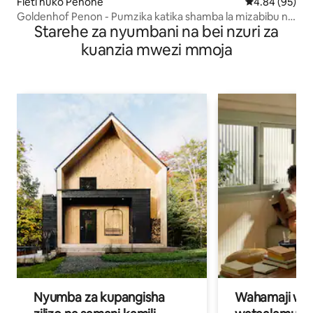
Fleti huko Penone
Ukadiriaji wa 
4.84 (95)
Goldenhof Penon - Pumzika katika shamba la mizabibu na
Starehe za nyumbani na bei nzuri za
maoni
kuanzia mwezi mmoja
Nyumba za kupangisha
Wahamaji wa ki