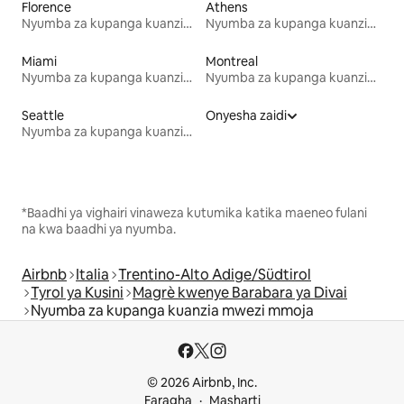
Florence
Athens
Nyumba za kupanga kuanzia mwezi mmoja
Nyumba za kupanga kuanzia mwezi mmoja
Miami
Montreal
Nyumba za kupanga kuanzia mwezi mmoja
Nyumba za kupanga kuanzia mwezi mmoja
Seattle
Onyesha zaidi
Nyumba za kupanga kuanzia mwezi mmoja
*Baadhi ya vighairi vinaweza kutumika katika maeneo fulani
na kwa baadhi ya nyumba.
Airbnb
Italia
Trentino-Alto Adige/Südtirol
Tyrol ya Kusini
Magrè kwenye Barabara ya Divai
Nyumba za kupanga kuanzia mwezi mmoja
© 2026 Airbnb, Inc.
Faragha
Masharti