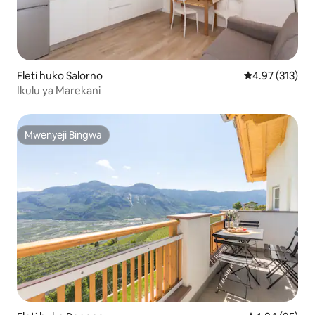
Fleti huko Salorno
Ukadiriaji wa w
4.97 (313)
Ikulu ya Marekani
Mwenyeji Bingwa
Mwenyeji Bingwa