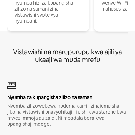
nyumba hizi za kupangisha
wenye Wi-Fi n
zilizo na samani zina
mahususi za kuf
vistawishi vyote vya
nyumbani.
Vistawishi na marupurupu kwa ajili ya
ukaaji wa muda mrefu
Nyumba za kupangisha zilizo na samani
Nyumba zilizowekewa huduma kamili zinajumuisha
jiko na vistawishi unavyohitaji ili uishi kwa starehe kwa
mwezi mmoja au zaidi. Ni mbadala bora kwa
upangishaji mdogo.