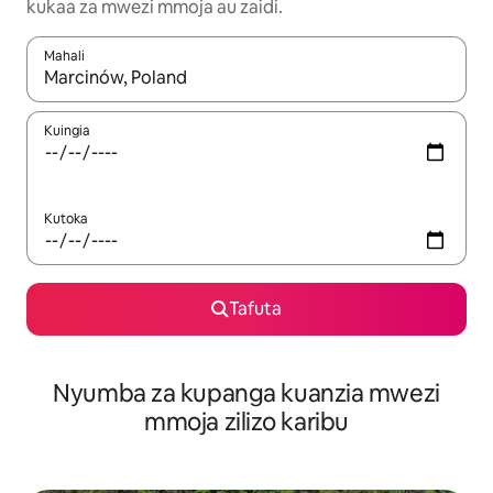
kukaa za mwezi mmoja au zaidi.
Mahali
Wakati matokeo yanapatikana, vinjari kwa kutumia vitufe vya v
Kuingia
Kutoka
Tafuta
Nyumba za kupanga kuanzia mwezi
mmoja zilizo karibu