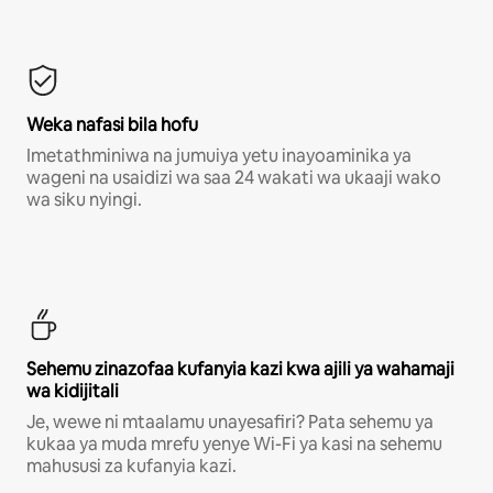
Weka nafasi bila hofu
Imetathminiwa na jumuiya yetu inayoaminika ya
wageni na usaidizi wa saa 24 wakati wa ukaaji wako
wa siku nyingi.
Sehemu zinazofaa kufanyia kazi kwa ajili ya wahamaji
wa kidijitali
Je, wewe ni mtaalamu unayesafiri? Pata sehemu ya
kukaa ya muda mrefu yenye Wi-Fi ya kasi na sehemu
mahususi za kufanyia kazi.