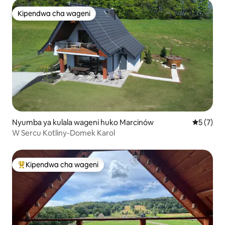
Kipendwa cha wageni
Kipendwa cha wageni
Nyumba ya kulala wageni huko Marcinów
Ukadiriaji
5 (7)
W Sercu Kotliny-Domek Karol
Kipendwa cha wageni
Kipendwa maarufu cha wageni