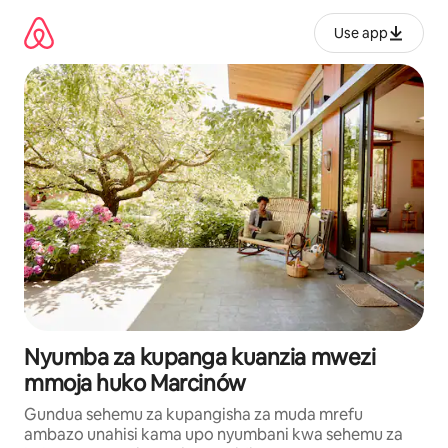
Ruka
kwenda
Use app
kwenye
maudhui
Nyumba za kupanga kuanzia mwezi
mmoja huko Marcinów
Gundua sehemu za kupangisha za muda mrefu
ambazo unahisi kama upo nyumbani kwa sehemu za