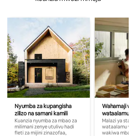
Nyumba za kupangisha
Wahamaji wa ki
zilizo na samani kamili
wataalamu wa
Kuanzia nyumba za mbao za
Malazi ya star
milimani zenye utulivu hadi
wataalamu wan
fleti za mijini zinazofaa,
wakiwa mbali na