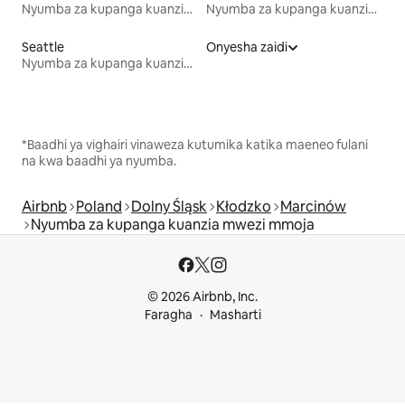
Nyumba za kupanga kuanzia mwezi mmoja
Nyumba za kupanga kuanzia mwezi mmoja
Seattle
Onyesha zaidi
Nyumba za kupanga kuanzia mwezi mmoja
*Baadhi ya vighairi vinaweza kutumika katika maeneo fulani
na kwa baadhi ya nyumba.
Airbnb
Poland
Dolny Śląsk
Kłodzko
Marcinów
Nyumba za kupanga kuanzia mwezi mmoja
© 2026 Airbnb, Inc.
Faragha
Masharti