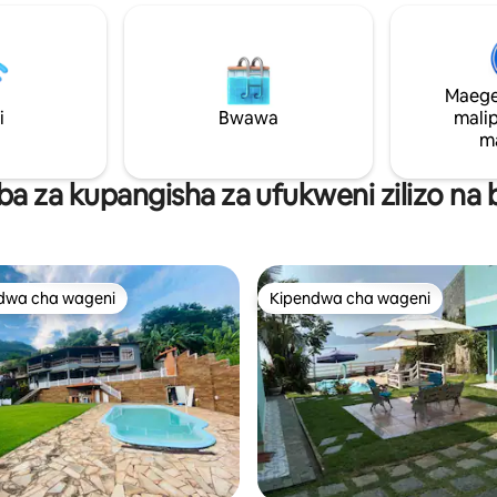
ya asili. Kwa sababu ya maji
Costa Verde na Ilha Grande Kondo kamili
kabisa na mandhari ya kuvutia,
na klabu, ukumbi wa mazoezi,
 ni eneo zuri la familia mbali na
kujitegemea, uwanja wa tenisi,
i. Nyumba inayotunza
miguu, mgahawa, bwawa la bah
Maege
 iliyojengwa kwa kutumia
marina na gati kwa safari za boti
i
Bwawa
mali
delevu na iliyobuniwa kwa ajili
Dakika zote 15 kwa boti kutoka 
m
 wa nishati na maji.
Abraão na lagoon ya bluu kweny
Grande
a za kupangisha za ufukweni zilizo na
dwa cha wageni
Kipendwa cha wageni
a maarufu cha wageni
Kipendwa cha wageni