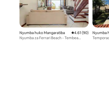
Nyumba huko Mangaratiba
Ukadiriaji wa wastani w
4.61 (90)
Nyumba h
Nyumba za Ferrari Beach - Tembea
mchangani dakika 3, kwa miguu!