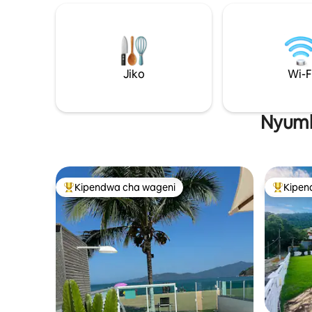
wazi, sehemu ya kuishi iliyo na sehemu ya
mazingira 
kulia chakula iliyo na sehemu ya kulia
yake safi 
chakula mbele ya nyumba | kiwango cha
kisiwa hiki
juu ni eneo la kuishi lenye makochi 2 na
msongamano wa jij
meza ya kahawa | chini ya hatua chache
mazingira
Jiko
Wi-F
ni sehemu ya kulia chakula iliyo na meza
nyenzo en
ya watu 10, madirisha makubwa yenye
ya ufanisi
mwonekano wa bahari
Nyumb
Kipendwa cha wageni
Kipen
Kipendwa maarufu cha wageni
Kipendw