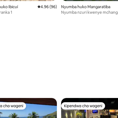
ko Ibicuí
Ukadiriaji wa wastani wa 4.96 kati ya 5, tathm
4.96 (96)
Nyumba huko Mangaratiba
ranka 1
Nyumba nzuri kwenye mchang
Mangaratiba
a 4.97 kati ya 5, tathmini 36
a cha wageni
Kipendwa cha wageni
a cha wageni
Kipendwa cha wageni