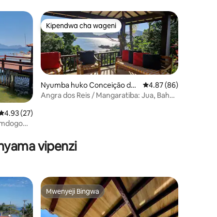
Kipendwa cha wageni
Kipendwa cha wageni
Nyumba huko Conceição de
Ukadiriaji wa wastani w
4.87 (86)
Jacareí
Angra dos Reis / Mangaratiba: Jua, Bahari
na Milima
Ukadiriaji wa wastani wa 4.93 kati ya 5, tathmini 27
4.93 (27)
 mdogo
ini 36
nyama vipenzi
Mwenyeji Bingwa
Mwenyeji Bingwa