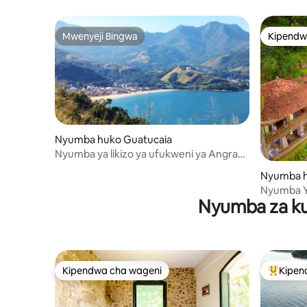
Mwenyeji Bingwa
Kipendw
Mwenyeji Bingwa
Kipendw
Nyumba huko Guatucaia
Nyumba ya likizo ya ufukweni ya Angra
dos Reis Garatucaia
Nyumba h
Nyumba YA
Nyumba za ku
pwani!!!
Kipendwa cha wageni
Kipen
Kipendwa cha wageni
Kipendw