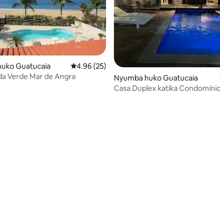
a 4.61 kati ya 5, tathmini 90
uko Guatucaia
Ukadiriaji wa wastani wa 4.96 kati ya 5, tathm
4.96 (25)
Temporada Verde Mar de Angra
Nyumba huko Guatucaia
Casa Duplex katika Condomíni
Garatucaia