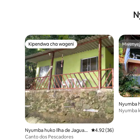
N
Kipendwa cha wageni
Mwenyej
Kipendwa cha wageni
Mwenyej
Nyumba hu
á
Nyumba kw
Kisiwa ch
Nyumba huko Ilha de Jaguan
Ukadiriaji wa wastani w
4.92 (36)
um
Canto dos Pescadores