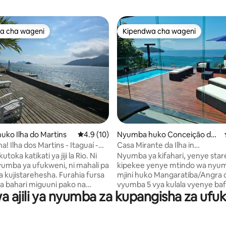
a cha wageni
Kipendwa cha wageni
a cha wageni
Kipendwa cha wageni
a 4.93 kati ya 5, tathmini 89
ko Ilha do Martins
Ukadiriaji wa wastani wa 4.9 kati ya 5, tathm
4.9 (10)
Nyumba huko Conceição de
Jacareí
 Itaguaí -
Casa Mirante da Ilha in
neiro
Mangaratiba/Angra dos Reis
kutoka katikati ya jiji la Rio. Ni
Nyumba ya kifahari, yenye star
nyumba ya ufukweni, ni mahali pa
kipekee yenye mtindo wa nyu
a kujistarehesha. Furahia fursa
mjini huko Mangaratiba/Angra d
a bahari miguuni pako na
vyumba 5 vya kulala vyenye baf
 ajili ya nyumba za kupangisha za ufuk
ri kama majirani zako, huku
kiyoyozi, eneo la kupikia, jiko la
 ziara za mara kwa mara za
kuchomea nyama, bomba la bia
adiso kamilifu kwa wale
cha bia, sitaha yenye bwawa na
ta utulivu na kugusana na
mwonekano bora zaidi wa bahar