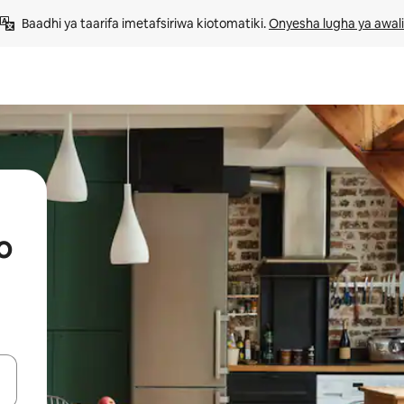
Baadhi ya taarifa imetafsiriwa kiotomatiki. 
Onyesha lugha ya awali
o
 vitufe vya vishale vya juu na chini au uchunguze kwa kugusa au kute