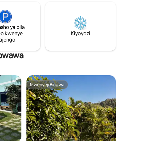
na kwa michezo kama vile kuogelea,
kusimama kupiga makasia na kuendesha
 ufukwe wa
kayaki*. Nyumba ina vyumba 3 vya kulala
 mpira wa
vyenye kiyoyozi, mabafu 3, sebule kubwa
ari,
na roshani. Intaneti yenye kasi kubwa:
sho ya bila
 na jet ski
500MG *upangishaji unapatikana
po kwenye
Kiyoyozi
Vila de
ajengo
e Ilha
 bwawa
Mwenyeji Bingwa
Mwenyeji Bingwa