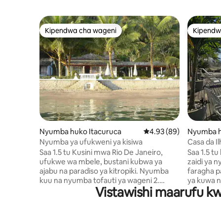
Kipendwa cha wageni
Kipendw
Kipendwa cha wageni
Kipendw
Nyumba huko Itacuruca
Ukadiriaji wa wastani w
4.93 (89)
Nyumba hu
Nyumba ya ufukweni ya kisiwa
Casa da Ilha! Ilha dos Martins -
Rio de Ja
Saa 1.5 tu Kusini mwa Rio De Janeiro,
Saa 1.5 tu 
ufukwe wa mbele, bustani kubwa ya
zaidi ya 
ajabu na paradiso ya kitropiki. Nyumba
faragha p
kuu na nyumba tofauti ya wageni 2.
ya kuwa n
Vistawishi maarufu kwa
Watunzaji katika jengo tofauti kwenye
wanyamapo
eneo . Kuwasili kwa mashua/kuondoka
kukiwa na
kwa mashua ya teksi Maeneo ya Kijamii •
kasa. Par
Sebule + Chumba cha Kula: Sebule ya
wanaotafu