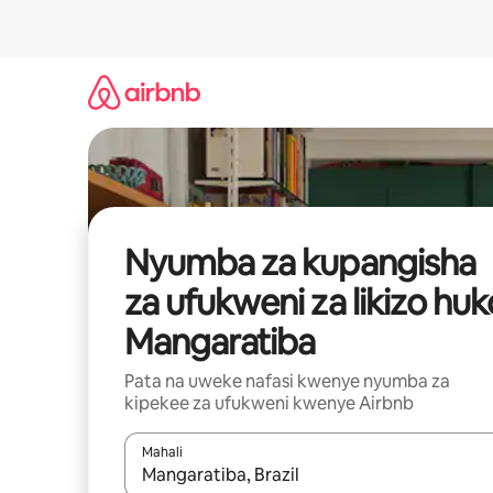
Ruka
kwenda
kwenye
maudhui
Nyumba za kupangisha
za ufukweni za likizo huk
Mangaratiba
Pata na uweke nafasi kwenye nyumba za
kipekee za ufukweni kwenye Airbnb
Mahali
Wakati matokeo yanapatikana, vinjari kwa kutumia