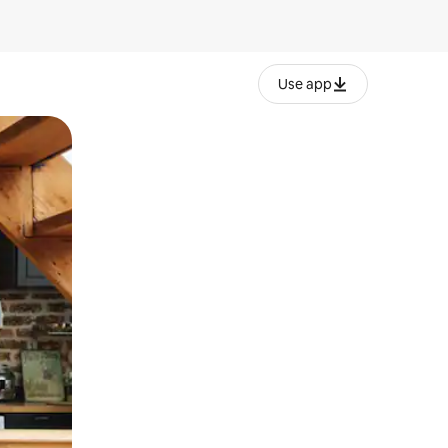
Use app
lezesha kidole kwenye ishara.