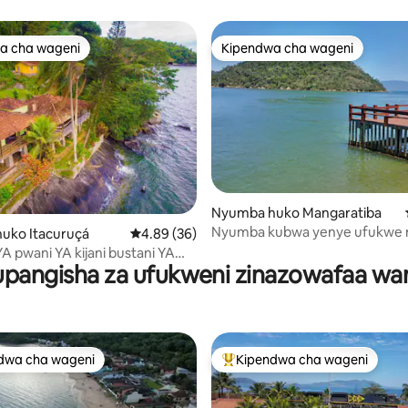
a cha wageni
Kipendwa cha wageni
a cha wageni
Kipendwa cha wageni
Nyumba huko Mangaratiba
Nyumba kubwa yenye ufukwe
uko Itacuruçá
Ukadiriaji wa wastani wa 4.89 kati ya 5, tathm
4.89 (36)
wa kibinafsi na staha.
 pwani YA kijani bustani YA
pangisha za ufukweni zinazowafaa wa
dwa cha wageni
Kipendwa cha wageni
a maarufu cha wageni
Kipendwa maarufu cha wageni