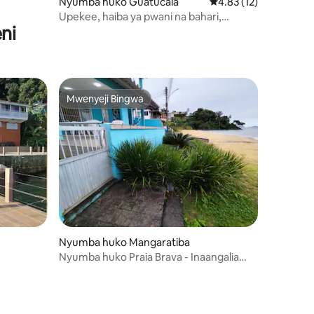
Nyumba huko Guatucaia
Ukadiriaji wa wastani 
4.83 (12)
Upekee, haiba ya pwani na bahari,
ni
nyumba ya ghorofa tatu kwenye pwani
Mwenyeji Bingwa
Mwenyeji Bingwa
ini 11
Nyumba huko Mangaratiba
Nyumba huko Praia Brava - Inaangalia
Bahari