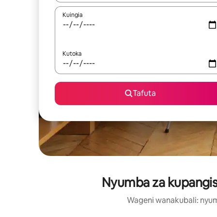
Kuingia
Kutoka
Tafuta
Nyumba za kupangisha
Wageni wanakubali: nyumb