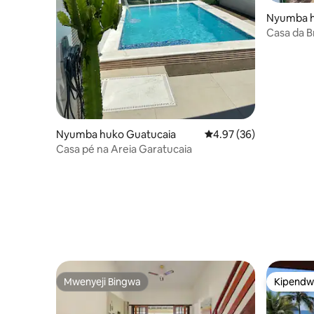
Nyumba hu
Casa da B
Nyumba huko Guatucaia
Ukadiriaji wa wastani w
4.97 (36)
Casa pé na Areia Garatucaia
Mwenyeji Bingwa
Kipendw
Mwenyeji Bingwa
Kipendw