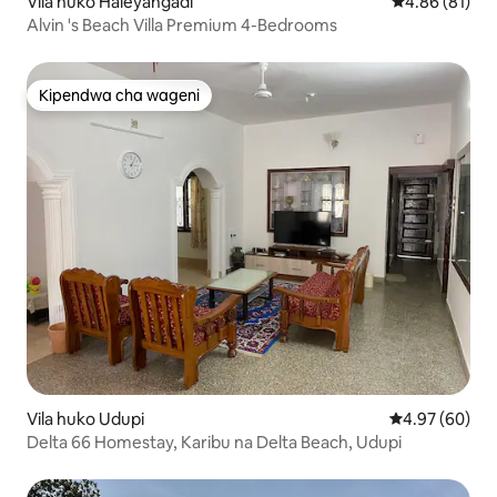
Vila huko Haleyangadi
Ukadiriaji wa 
4.86 (81)
Alvin 's Beach Villa Premium 4-Bedrooms
Kipendwa cha wageni
Kipendwa cha wageni
Vila huko Udupi
Ukadiriaji wa 
4.97 (60)
Delta 66 Homestay, Karibu na Delta Beach, Udupi