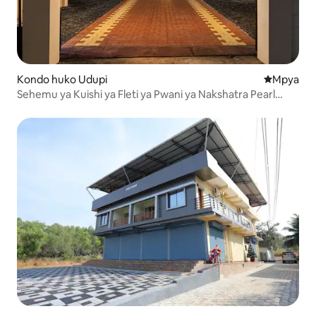
Kondo huko Udupi
Eneo jipya 
Mpya
Sehemu ya Kuishi ya Fleti ya Pwani ya Nakshatra Pearl
Malpe