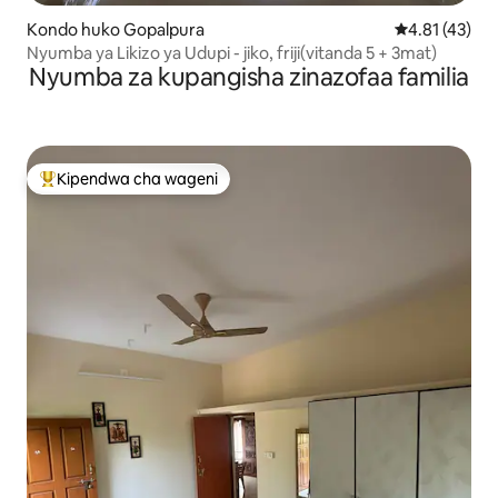
Kondo huko Gopalpura
Ukadiriaji wa 
4.81 (43)
Nyumba ya Likizo ya Udupi - jiko, friji(vitanda 5 + 3mat)
Nyumba za kupangisha zinazofaa familia
Kipendwa cha wageni
Kipendwa maarufu cha wageni