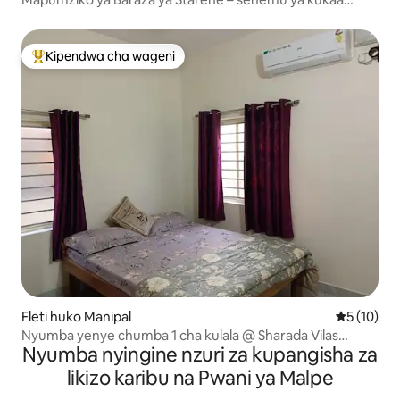
yenye starehe
Kipendwa cha wageni
Kipendwa maarufu cha wageni
Fleti huko Manipal
Ukadiriaji 
5 (10)
Nyumba yenye chumba 1 cha kulala @ Sharada Vilas
Nyumba nyingine nzuri za kupangisha za
Homestay
likizo karibu na Pwani ya Malpe