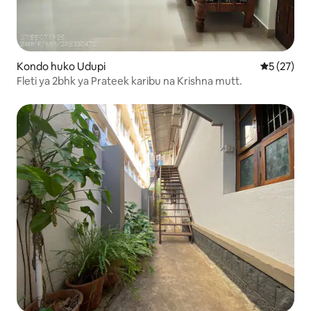
Kondo huko Udupi
Ukadiriaji 
5 (27)
Fleti ya 2bhk ya Prateek karibu na Krishna mutt.