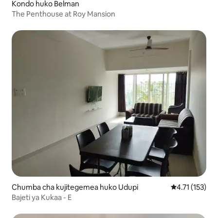
Kondo huko Belman
The Penthouse at Roy Mansion
Chumba cha kujitegemea huko Udupi
Ukadiriaji wa w
4.71 (153)
Bajeti ya Kukaa - E