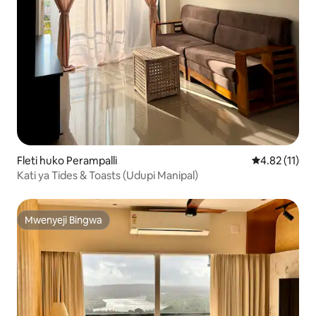
Fleti huko Perampalli
Ukadiriaji wa 
4.82 (11)
Kati ya Tides & Toasts (Udupi Manipal)
Mwenyeji Bingwa
Mwenyeji Bingwa