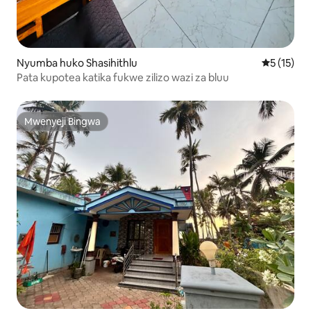
Nyumba huko Shasihithlu
Ukadiriaji 
5 (15)
Pata kupotea katika fukwe zilizo wazi za bluu
Mwenyeji Bingwa
Mwenyeji Bingwa