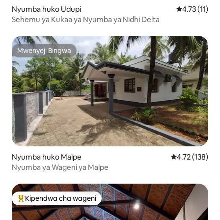
Nyumba huko Udupi
Ukadiriaji wa
4.73 (11)
Sehemu ya Kukaa ya Nyumba ya Nidhi Delta
Mwenyeji Bingwa
Mwenyeji Bingwa
Nyumba huko Malpe
Ukadiriaji wa w
4.72 (138)
Nyumba ya Wageni ya Malpe
Kipendwa cha wageni
Kipendwa maarufu cha wageni