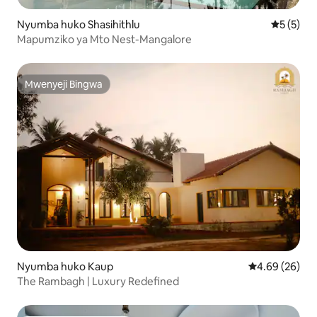
Nyumba huko Shasihithlu
Ukadiriaji
5 (5)
Mapumziko ya Mto Nest-Mangalore
Mwenyeji Bingwa
Mwenyeji Bingwa
Nyumba huko Kaup
Ukadiriaji wa 
4.69 (26)
The Rambagh | Luxury Redefined