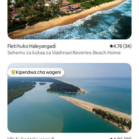
Fleti huko Haleyangadi
Ukadiriaji wa 
4.76 (34)
Sehemu za kukaa za Vaishnavi Reveries-Beach Home
Kipendwa cha wageni
Kipendwa maarufu cha wageni