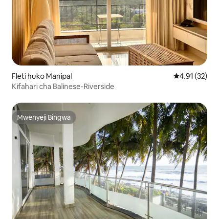
Fleti huko Manipal
Ukadiriaji wa 
4.91 (32)
Kifahari cha Balinese-Riverside
Mwenyeji Bingwa
Mwenyeji Bingwa