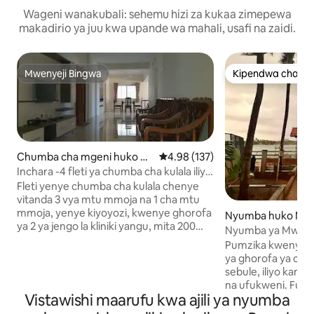
Wageni wanakubali: sehemu hizi za kukaa zimepewa
makadirio ya juu kwa upande wa mahali, usafi na zaidi.
Mwenyeji Bingwa
Kipendwa cha wa
Mwenyeji Bingwa
Kipendwa cha wa
Chumba cha mgeni huko U
Ukadiriaji wa wastani wa 4.98 kat
4.98 (137)
dupi
Inchara -4 fleti ya chumba cha kulala iliyo
na maegesho katika jiji la udupi
Fleti yenye chumba cha kulala chenye
vitanda 3 vya mtu mmoja na 1 cha mtu
mmoja, yenye kiyoyozi, kwenye ghorofa
Nyumba huko Mal
ya 2 ya jengo la kliniki yangu, mita 200
Nyumba ya Mwam
kutoka kituo kikuu cha mabasi, hospitali
Vyumba 2 vya Kula
Pumzika kwenye n
za Adarsha na City. Mbele kuna Prasad
Ufukweni
ya ghorofa ya chi
Netralaya. Maegesho yanapatikana
sebule, iliyo kando
kwenye eneo hilo. Funguo zitatolewa
na ufukweni. Fura
wakati wa kuingia na wageni wanaweza
Vistawishi maarufu kwa ajili ya nyumba
yenye amani, ufiki
kuzitumia kikamilifu hadi wakati wa
wa mto na matem