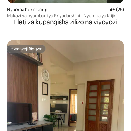
Nyumba huko Udupi
Ukadiriaji 
5 (26)
Makazi ya nyumbani ya Priyadarshini - Nyumba ya kijijini
Fleti za kupangisha zilizo na viyoyozi
inayotunza mazingira
Mwenyeji Bingwa
Mwenyeji Bingwa