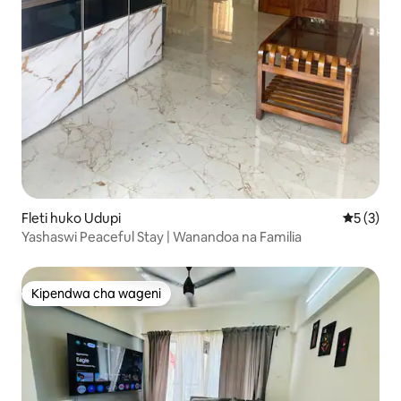
Fleti huko Udupi
Ukadiriaji
5 (3)
Yashaswi Peaceful Stay | Wanandoa na Familia
Kipendwa cha wageni
Kipendwa cha wageni