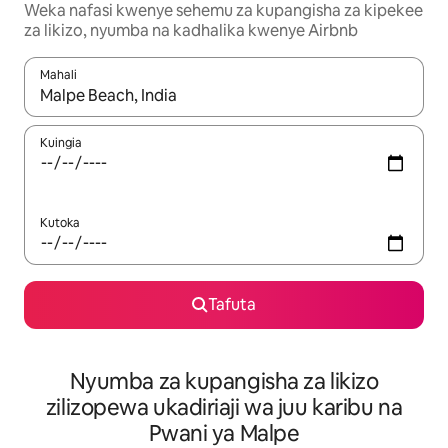
Weka nafasi kwenye sehemu za kupangisha za kipekee
za likizo, nyumba na kadhalika kwenye Airbnb
Mahali
Wakati matokeo yanapatikana, vinjari kwa kutumia vitufe vya v
Kuingia
Kutoka
Tafuta
Nyumba za kupangisha za likizo
zilizopewa ukadiriaji wa juu karibu na
Pwani ya Malpe