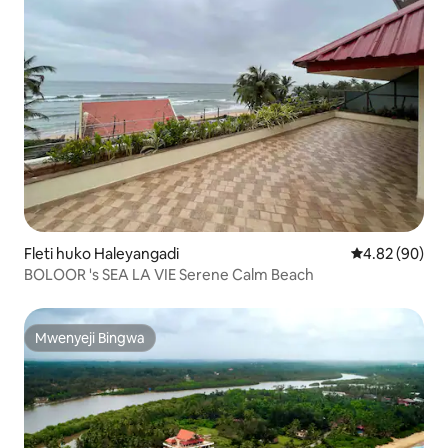
Fleti huko Haleyangadi
Ukadiriaji wa 
4.82 (90)
BOLOOR 's SEA LA VIE Serene Calm Beach
Mwenyeji Bingwa
Mwenyeji Bingwa