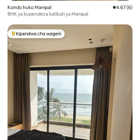
Kondo huko Manipal
Ukadiriaji wa
4.67 (6)
BHK ya kupendeza katikati ya Manipal
Kipendwa cha wageni
Kipendwa maarufu cha wageni