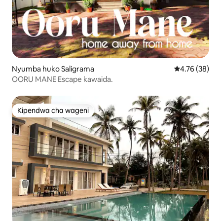
Nyumba huko Saligrama
Ukadiriaji wa 
4.76 (38)
OORU MANE Escape kawaida.
Kipendwa cha wageni
Kipendwa cha wageni