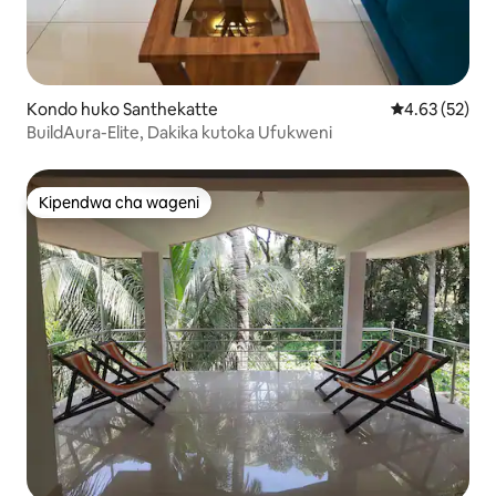
Kondo huko Santhekatte
Ukadiriaji wa 
4.63 (52)
BuildAura-Elite, Dakika kutoka Ufukweni
Kipendwa cha wageni
Kipendwa cha wageni