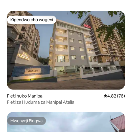
Kipendwa cha wageni
Kipendwa cha wageni
Fleti huko Manipal
Ukadiriaji wa 
4.82 (76)
Fleti za Huduma za Manipal Atalia
Mwenyeji Bingwa
Mwenyeji Bingwa