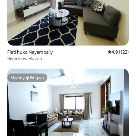
Fleti huko Nayampally
Ukadiriaji wa 
4.91 (22)
Riverview Haven
Mwenyeji Bingwa
Mwenyeji Bingwa