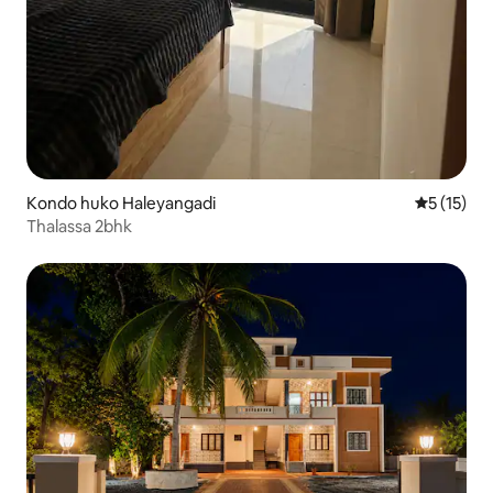
Kondo huko Haleyangadi
Ukadiriaji 
5 (15)
Thalassa 2bhk