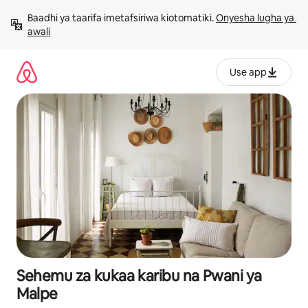
Ruka
Baadhi ya taarifa imetafsiriwa kiotomatiki. 
Onyesha lugha ya 
kwenda
awali
kwenye
maudhui
Use app
Sehemu za kukaa karibu na Pwani ya
Malpe