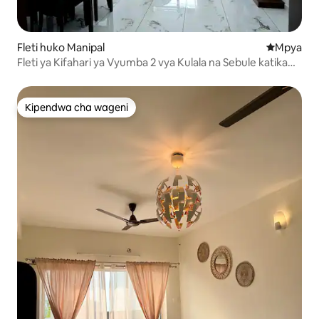
Fleti huko Manipal
Eneo jipya 
Mpya
Fleti ya Kifahari ya Vyumba 2 vya Kulala na Sebule katika
Eneo lenye Amani
Kipendwa cha wageni
Kipendwa cha wageni