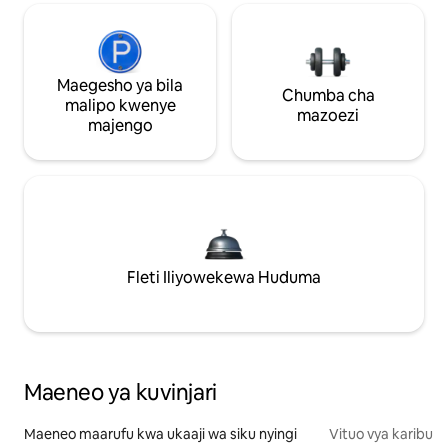
Maegesho ya bila
Chumba cha
malipo kwenye
mazoezi
majengo
Fleti Iliyowekewa Huduma
Maeneo ya kuvinjari
Maeneo maarufu kwa ukaaji wa siku nyingi
Vituo vya karibu