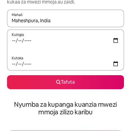
kukaa za mwezi mmoja au zaidi.
Mahali
Wakati matokeo yanapatikana, vinjari kwa kutumia vitufe vya v
Kuingia
Kutoka
Tafuta
Nyumba za kupanga kuanzia mwezi
mmoja zilizo karibu