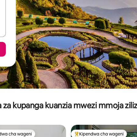
za kupanga kuanzia mwezi mmoja ziliz
dwa cha wageni
Kipendwa cha wageni
a maarufu cha wageni
Kipendwa maarufu cha wageni