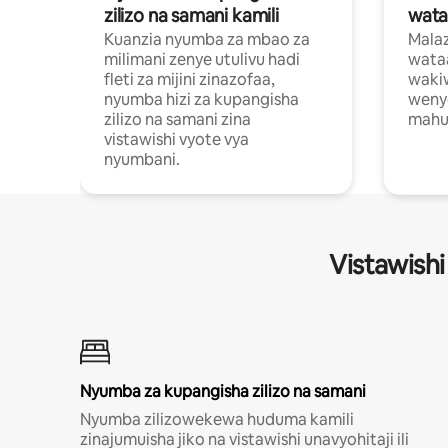
zilizo na samani kamili
wata
Kuanzia nyumba za mbao za
Malaz
milimani zenye utulivu hadi
wata
fleti za mijini zinazofaa,
wakiw
nyumba hizi za kupangisha
weny
zilizo na samani zina
mahus
vistawishi vyote vya
nyumbani.
Vistawishi
Nyumba za kupangisha zilizo na samani
Nyumba zilizowekewa huduma kamili
zinajumuisha jiko na vistawishi unavyohitaji ili