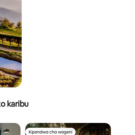
o karibu
Kipendwa cha wageni
Kipendwa cha wageni