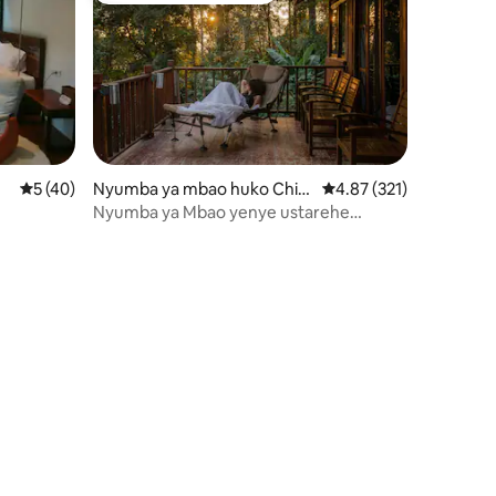
Mu
Ukadiriaji wa wastani wa 5 kati ya 5, tathmini 40
5 (40)
Nyumba ya mbao huko Chia
Ukadiriaji wa wastani wa
4.87 (321)
ng Dao
Nyumba ya Mbao yenye ustarehe
w/Mtazamo wa Kupendeza! B