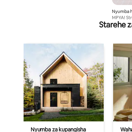
Nyumba h
MPYA! Str
Starehe z
Chiang D
Nyumba za kupangisha
Waham