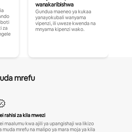
wanakaribishwa
ia
Gundua maeneo ya kukaa
ando
yanayokubali wanyama
boti
vipenzi, ili uweze kwenda na
i za
mnyama kipenzi wako.
ngele
 muda mrefu
ei rahisi za kila mwezi
ei maalumu kwa ajili ya upangishaji wa likizo
a muda mrefu na malipo ya mara moja ya kila