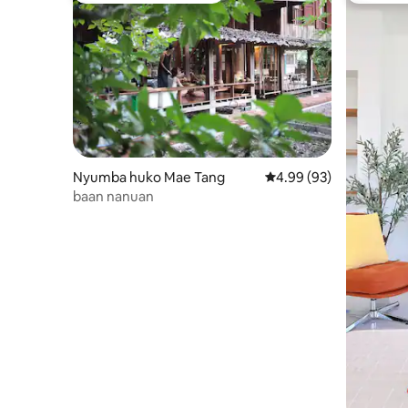
Nyumba huko Mae Tang
Ukadiriaji wa wastani w
4.99 (93)
baan nanuan