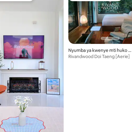
Nyumba ya kwenye mti huko 
eang Kai
Rivandwood Doi Taeng [Aerie]
a 4.99 kati ya 5, tathmini 93