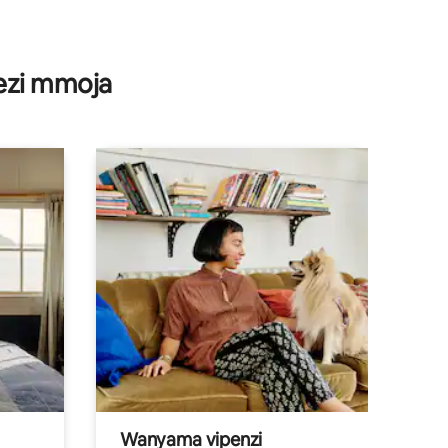
ini 36
wezi mmoja
Wanyama vipenzi