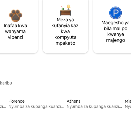
Meza ya
Maegesho ya
Inafaa kwa
kufanyia kazi
bila malipo
wanyama
kwa
kwenye
vipenzi
kompyuta
majengo
mpakato
 karibu
Florence
Athens
Mi
Nyumba za kupanga kuanzia mwezi mmoja
Nyumba za kupanga kuanzia mwezi mmoja
Nyumba za kupanga kuanzia mwezi mmoja