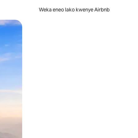
Weka eneo lako kwenye Airbnb
lezesha kidole kwenye ishara.