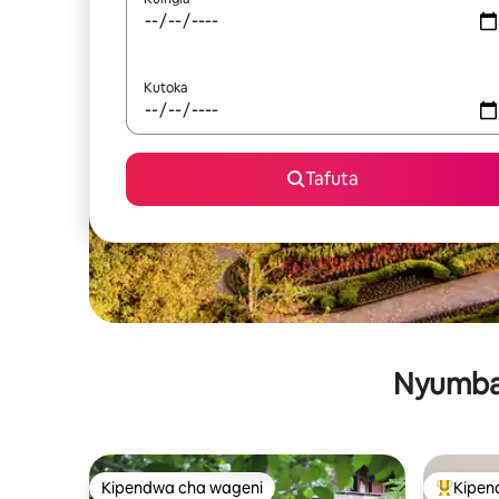
Kutoka
Tafuta
Nyumba 
Kipendwa cha wageni
Kipen
Kipendwa cha wageni
Kipendw