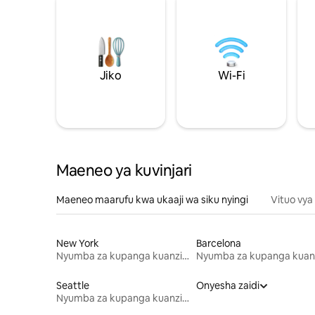
Jiko
Wi-Fi
Maeneo ya kuvinjari
Maeneo maarufu kwa ukaaji wa siku nyingi
Vituo vya
New York
Barcelona
Nyumba za kupanga kuanzia mwezi mmoja
Seattle
Onyesha zaidi
Nyumba za kupanga kuanzia mwezi mmoja