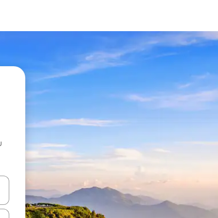
u
 vitufe vya vishale vya juu na chini au uchunguze kwa kugusa au kute