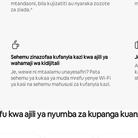
mtandaoni, bila kujizatiti au nyaraka zozote
m
za ziada.*
Sehemu zinazofaa kufanyia kazi kwa ajili ya
J
wahamaji wa kidijitali
A
Je, wewe ni mtaalamu unayesafiri? Pata
k
sehemu ya kukaa ya muda mrefu yenye Wi-Fi
s
ya kasi na sehemu mahususi za kufanyia kazi.
fu kwa ajili ya nyumba za kupanga ku