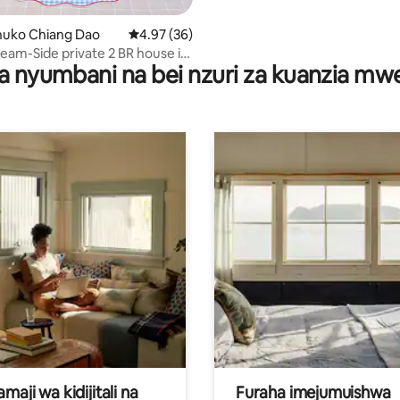
uko Chiang Dao
Ukadiriaji wa wastani wa 4.97 kati ya 5, tathm
4.97 (36)
eam-Side private 2 BR house in
a nyumbani na bei nzuri za kuanzia m
ao.
aji wa kidijitali na
Furaha imejumuishwa