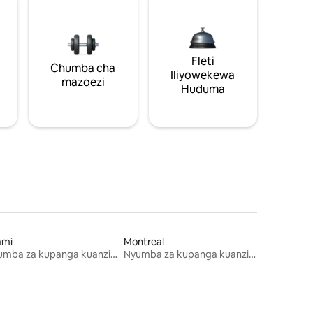
Fleti
Chumba cha
Iliyowekewa
mazoezi
Huduma
ami
Montreal
Nyumba za kupanga kuanzia mwezi mmoja
Nyumba za kupanga kuanzia mwezi mmoja