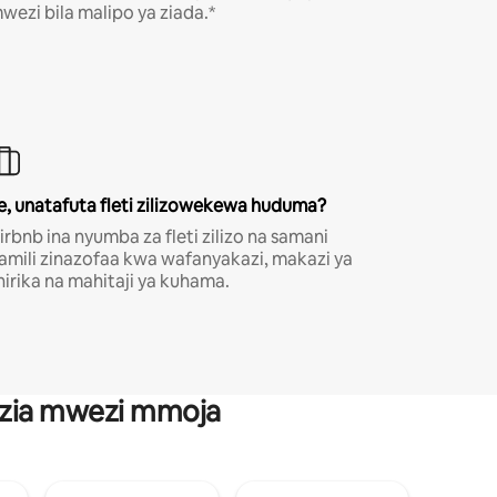
wezi bila malipo ya ziada.*
e, unatafuta fleti zilizowekewa huduma?
irbnb ina nyumba za fleti zilizo na samani
amili zinazofaa kwa wafanyakazi, makazi ya
hirika na mahitaji ya kuhama.
anzia mwezi mmoja