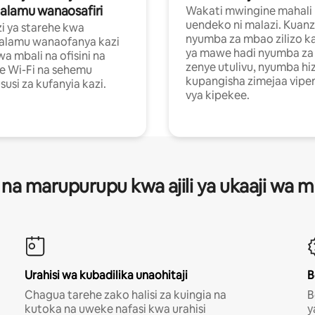
alamu wanaosafiri
Wakati mwingine mahali
uendeko ni malazi. Kuanz
i ya starehe kwa
nyumba za mbao zilizo k
alamu wanaofanya kazi
ya mawe hadi nyumba za 
a mbali na ofisini na
zenye utulivu, nyumba hiz
e Wi-Fi na sehemu
kupangisha zimejaa vipe
usi za kufanyia kazi.
vya kipekee.
 na marupurupu kwa ajili ya ukaaji wa
Urahisi wa kubadilika unaohitaji
B
Chagua tarehe zako halisi za kuingia na
B
kutoka na uweke nafasi kwa urahisi
y