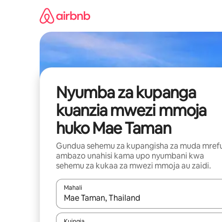
Ruka
kwenda
kwenye
maudhui
Nyumba za kupanga
kuanzia mwezi mmoja
huko Mae Taman
Gundua sehemu za kupangisha za muda mref
ambazo unahisi kama upo nyumbani kwa
sehemu za kukaa za mwezi mmoja au zaidi.
Mahali
Wakati matokeo yanapatikana, vinjari kwa kutumia
Kuingia