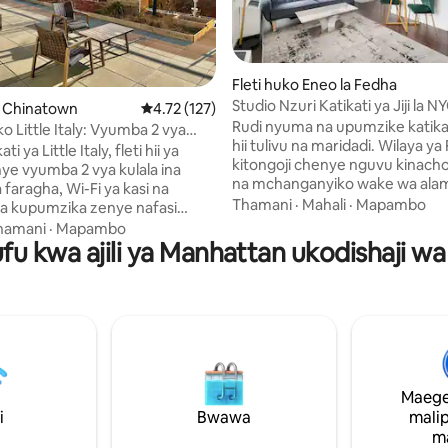
 4.78 kati ya 5, tathmini 238
Fleti huko Eneo la Fedha
Studio Nzuri Katikati ya Jiji la N
o Chinatown
Ukadiriaji wa wastani wa 4.72 kati ya 5, tathmi
4.72 (127)
Rudi nyuma na upumzike katik
o Little Italy: Vyumba 2 vya
hii tulivu na maridadi. Wilaya ya
araza Binafsi
ti ya Little Italy, fleti hii ya
kitongoji chenye nguvu kinacho
nye vyumba 2 vya kulala ina
na mchanganyiko wake wa ala
 faragha, Wi-Fi ya kasi na
kihistoria, skyscrapers za mnara
Thamani
·
Mahali
·
Mapambo
a kupumzika zenye nafasi
mazingira mazuri ya biashara. N
uo bora cha biashara au usafiri.
hamani
·
Mapambo
mchanganyiko wa maeneo ya z
fu kwa ajili ya Manhattan ukodishaji wa
ache kutoka kwenye mikahawa
mapya, yenye maeneo maaruf
duka ya kahawa, maduka ya
Wall Street, Trinity Church na 
a burudani za usiku, utafurahia
Charging Bull pamoja na majen
hisi wa Little Italy, Nolita, Soho na
ya kisasa na mandhari ya mbele 
oshani
Inatoa mandhari tulivu yenye ufi
fsi, furahia mandhari ya anga
maeneo ya kihistoria, bustani z
enye sitaha ya paa na ujionee
ufukweni na maeneo ya kulia ch
jiji katika mojawapo ya vitongoji
Maege
ndwa zaidi huko Manhattan.
i
Bwawa
mali
m