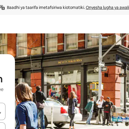
Baadhi ya taarifa imetafsiriwa kiotomatiki. 
Onyesha lugha ya awali
n
ee
 vitufe vya vishale vya juu na chini au uchunguze kwa kugusa au kute