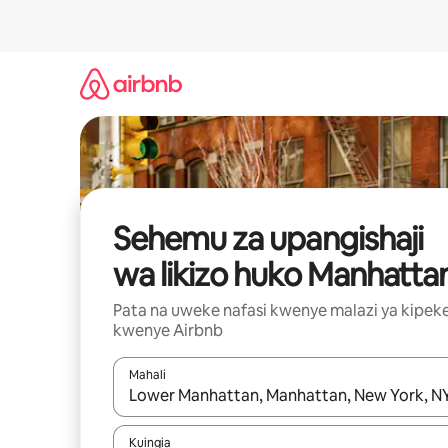
Ruka
kwenda
kwenye
maudhui
Sehemu za upangishaji
wa likizo huko Manhatta
Pata na uweke nafasi kwenye malazi ya kipek
kwenye Airbnb
Mahali
Wakati matokeo yanapatikana, vinjari kwa kutumia
Kuingia