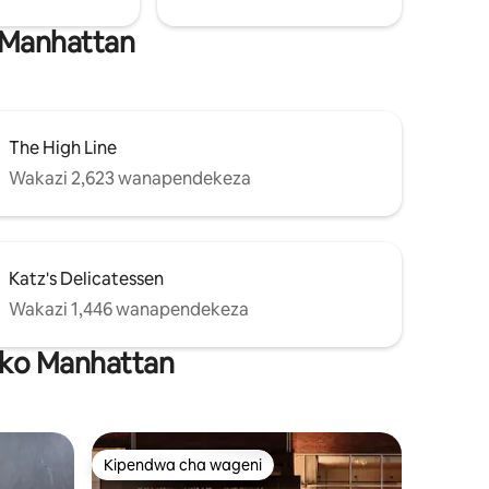
 Manhattan
The High Line
Wakazi 2,623 wanapendekeza
Katz's Delicatessen
Wakazi 1,446 wanapendekeza
huko Manhattan
Kipendwa cha wageni
Kipendwa cha wageni