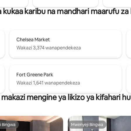
 kukaa karibu na mandhari maarufu za
Chelsea Market
Wakazi 3,374 wanapendekeza
Fort Greene Park
Wakazi 1,641 wanapendekeza
 makazi mengine ya likizo ya kifahari 
i Bingwa
Mwenyeji Bingwa
i Bingwa
Mwenyeji Bingwa