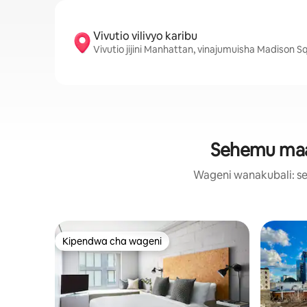
Vivutio vilivyo karibu
Vivutio jijini Manhattan, vinajumuisha Madison 
Sehemu maar
Wageni wanakubali: se
Kipendwa cha wageni
Kipendwa cha wageni