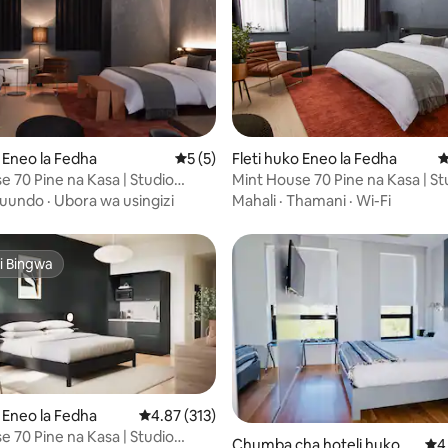
 4.53 kati ya 5, tathmini 248
o Eneo la Fedha
Ukadiriaji wa wastani wa 5 kati ya 5, tath
5 (5)
Fleti huko Eneo la Fedha
U
e 70 Pine na Kasa | Studio
Mint House 70 Pine na Kasa | St
a
Kifahari ya King
uundo
·
Ubora wa usingizi
Mahali
·
Thamani
·
Wi-Fi
i Bingwa
i Bingwa
o Eneo la Fedha
Ukadiriaji wa wastani wa 4.87 kati ya 5, tathmi
4.87 (313)
e 70 Pine na Kasa | Studio
Chumba cha hoteli huko M
Uka
4