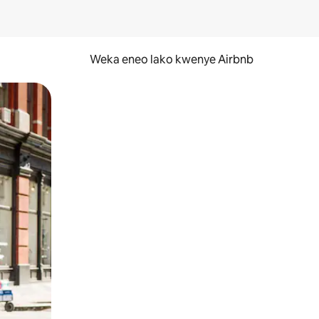
Weka eneo lako kwenye Airbnb
lezesha kidole kwenye ishara.