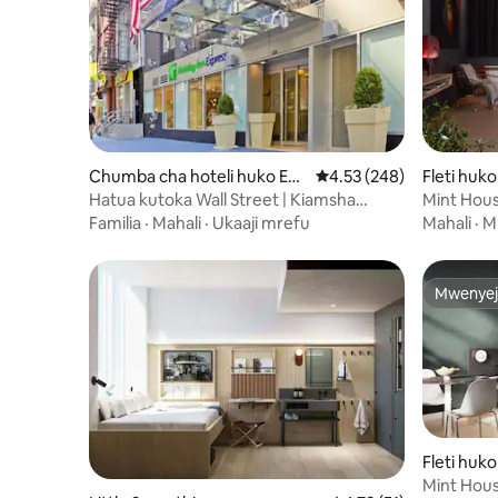
Chumba cha hoteli huko En
Ukadiriaji wa wastani wa
4.53 (248)
Fleti huk
eo la Fedha
Hatua kutoka Wall Street | Kiamsha
Mint Hous
kinywa cha bila malipo + Chumba cha
Inayofikik
Familia
·
Mahali
·
Ukaaji mrefu
Mahali
·
M
mazoezi
Mwenyej
Mwenyej
Fleti huk
Mint Hous