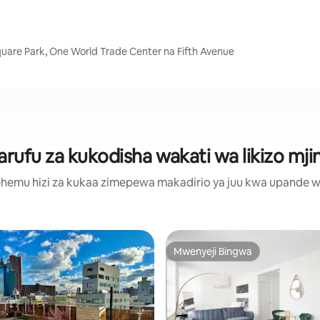
Square Park, One World Trade Center na Fifth Avenue
ufu za kukodisha wakati wa likizo mji
hemu hizi za kukaa zimepewa makadirio ya juu kwa upande wa m
Mwenyeji Bingwa
Mwenyeji Bingwa