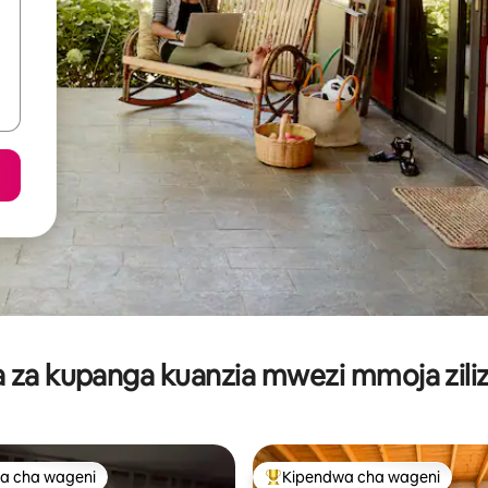
za kupanga kuanzia mwezi mmoja ziliz
a cha wageni
Kipendwa cha wageni
a cha wageni
Kipendwa maarufu cha wageni