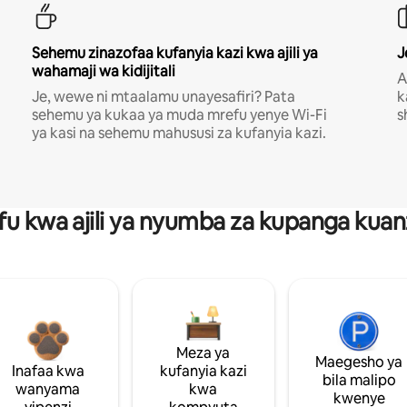
Sehemu zinazofaa kufanyia kazi kwa ajili ya
J
wahamaji wa kidijitali
A
Je, wewe ni mtaalamu unayesafiri? Pata
k
sehemu ya kukaa ya muda mrefu yenye Wi-Fi
s
ya kasi na sehemu mahususi za kufanyia kazi.
fu kwa ajili ya nyumba za kupanga ku
Meza ya
Maegesho ya
Inafaa kwa
kufanyia kazi
bila malipo
wanyama
kwa
kwenye