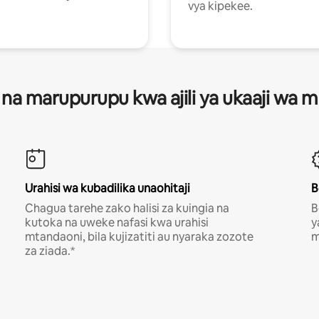
vya kipekee.
 na marupurupu kwa ajili ya ukaaji wa
Urahisi wa kubadilika unaohitaji
B
Chagua tarehe zako halisi za kuingia na
B
kutoka na uweke nafasi kwa urahisi
y
mtandaoni, bila kujizatiti au nyaraka zozote
m
za ziada.*