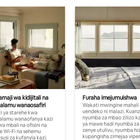
aji wa kidijitali na
Furaha imejumuishwa
alamu wanaosafiri
Wakati mwingine mahali
uendeko ni malazi. Kuanz
i ya starehe kwa
nyumba za mbao zilizo k
alamu wanaofanya kazi
ya mawe hadi nyumba za 
a mbali na ofisini na
zenye utulivu, nyumba hiz
e Wi-Fi na sehemu
kupangisha zimejaa vipe
usi za kufanyia kazi.