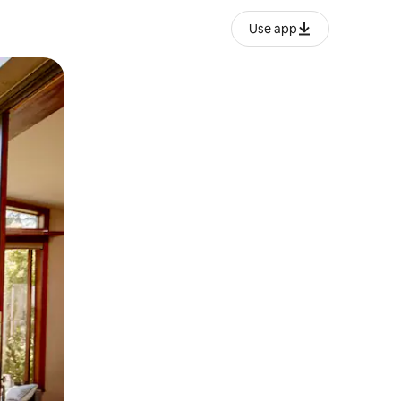
Use app
lezesha kidole kwenye ishara.