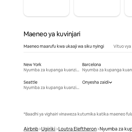
Maeneo ya kuvinjari
Maeneo maarufu kwa ukaaji wa siku nyingi
Vituo vya
New York
Barcelona
Nyumba za kupanga kuanzia mwezi mmoja
Seattle
Onyesha zaidi
Nyumba za kupanga kuanzia mwezi mmoja
*Baadhi ya vighairi vinaweza kutumika katika maeneo fu
Airbnb
Ugiriki
Loutra Eleftheron
Nyumba za ku