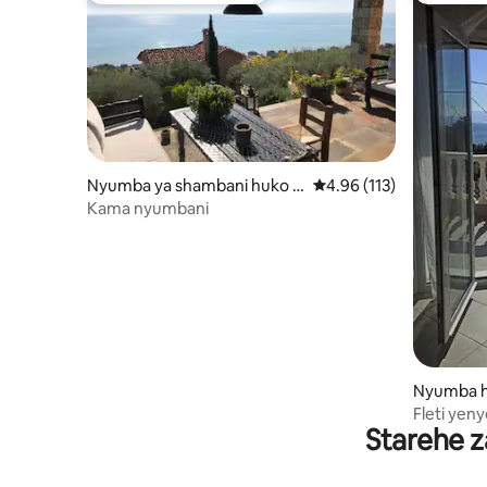
Nyumba ya shambani huko K
Ukadiriaji wa wastani wa
4.96 (113)
avala
Kama nyumbani
Nyumba h
dilion
Fleti yen
Starehe z
Mionekan
kwenda ba