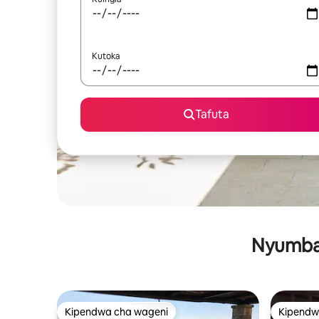
Kutoka
Tafuta
Nyumba 
Kipendwa cha wageni
Kipendw
Kipendwa cha wageni
Kipendw