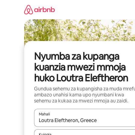
Ruka
kwenda
kwenye
maudhui
Nyumba za kupanga
kuanzia mwezi mmoja
huko Loutra Eleftheron
Gundua sehemu za kupangisha za muda mref
ambazo unahisi kama upo nyumbani kwa
sehemu za kukaa za mwezi mmoja au zaidi.
Mahali
Wakati matokeo yanapatikana, vinjari kwa kutumia
Kuingia