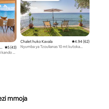
Chalet huko Kavala
Ukadiriaji wa wastani w
4.94 (62)
Nyumba ya Tzoulianas 10 mt kutoka
ir
Ukadiriaji wa wastani wa 5 kati ya 5, tathmini 43
5 (43)
Bahari
i kando ya
ini 24
wezi mmoja