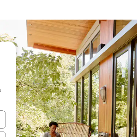
u
 vitufe vya vishale vya juu na chini au uchunguze kwa kugusa au kute