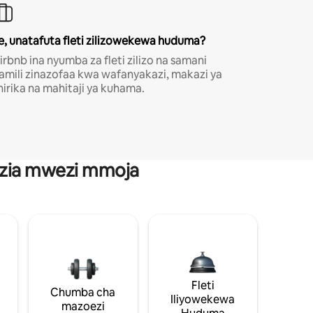
e, unatafuta fleti zilizowekewa huduma?
irbnb ina nyumba za fleti zilizo na samani
amili zinazofaa kwa wafanyakazi, makazi ya
hirika na mahitaji ya kuhama.
anzia mwezi mmoja
Fleti
Chumba cha
Iliyowekewa
mazoezi