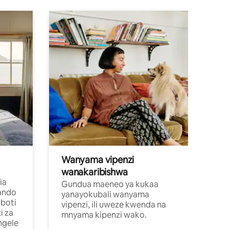
Wanyama vipenzi
wanakaribishwa
ia
Gundua maeneo ya kukaa
ando
yanayokubali wanyama
boti
vipenzi, ili uweze kwenda na
i za
mnyama kipenzi wako.
ngele