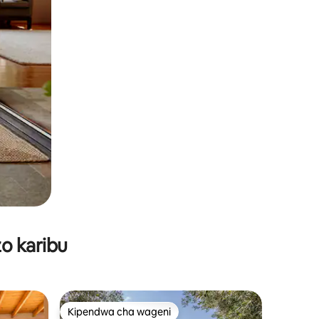
o karibu
Kipendwa cha wageni
Kipendwa cha wageni