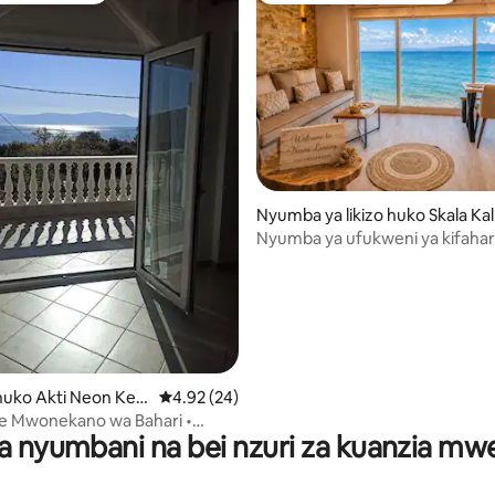
 4.96 kati ya 5, tathmini 113
Nyumba ya likizo huko Skala Kall
achis
Nyumba ya ufukweni ya kifahar
maji: "Navis Luxury"
uko Akti Neon Ker
Ukadiriaji wa wastani wa 4.92 kati ya 5, tathm
4.92 (24)
ye Mwonekano wa Bahari •
a nyumbani na bei nzuri za kuanzia m
o ya Mandhari. Hatua chache
harini.