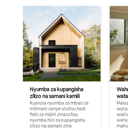
Nyumba za kupangisha
Waham
zilizo na samani kamili
wata
Kuanzia nyumba za mbao za
Malaz
milimani zenye utulivu hadi
wata
fleti za mijini zinazofaa,
wakiw
nyumba hizi za kupangisha
weny
zilizo na samani zina
mahus