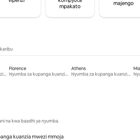
vipenzi
kompyuta
majengo
mpakato
 karibu
Florence
Athens
Mi
Nyumba za kupanga kuanzia mwezi mmoja
Nyumba za kupanga kuanzia mwezi mmoja
Nyumba za kupanga kuanzia mwezi mmoja
lani na kwa baadhi ya nyumba.
panga kuanzia mwezi mmoja