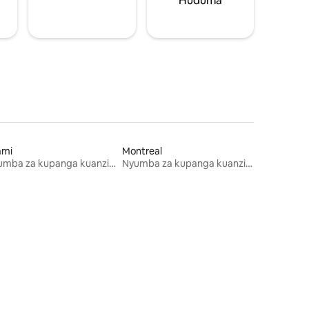
Huduma
ami
Montreal
Nyumba za kupanga kuanzia mwezi mmoja
Nyumba za kupanga kuanzia mwezi mmoja