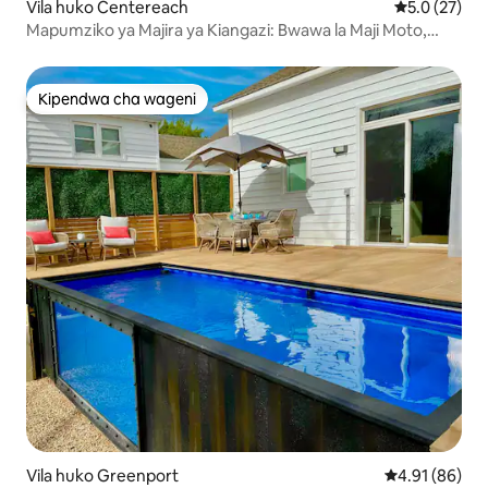
Vila huko Centereach
Ukadiriaji wa
5.0 (27)
Mapumziko ya Majira ya Kiangazi: Bwawa la Maji Moto,
Chumba cha Michezo, Uwanja wa Michezo
Kipendwa cha wageni
Kipendwa cha wageni
Vila huko Greenport
Ukadiriaji wa 
4.91 (86)