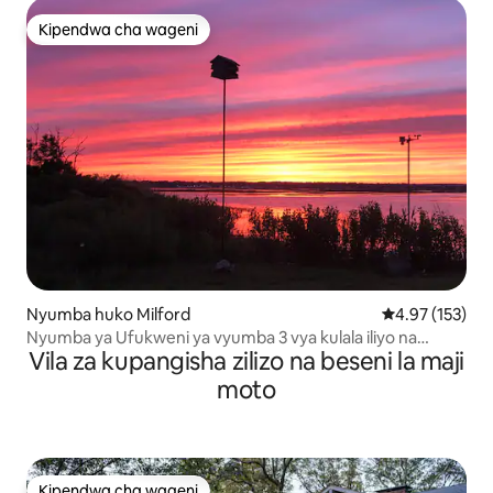
Kipendwa cha wageni
Kipendwa cha wageni
Nyumba huko Milford
Ukadiriaji wa w
4.97 (153)
Nyumba ya Ufukweni ya vyumba 3 vya kulala iliyo na
Vila za kupangisha zilizo na beseni la maji
Beseni la Maji Moto!
moto
Kipendwa cha wageni