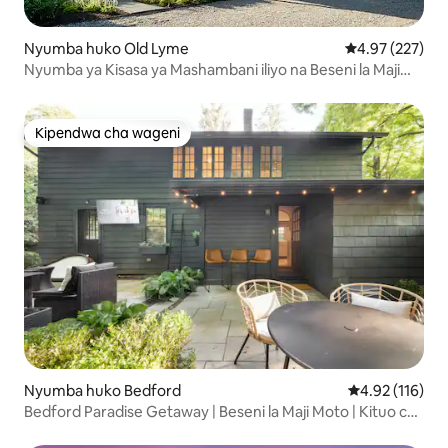
Nyumba huko Old Lyme
Ukadiriaji wa w
4.97 (227)
Nyumba ya Kisasa ya Mashambani iliyo na Beseni la Maji
Moto huko Old Lyme, CT
Kipendwa cha wageni
Kipendwa cha wageni
Nyumba huko Bedford
Ukadiriaji wa w
4.92 (116)
Bedford Paradise Getaway | Beseni la Maji Moto | Kituo cha
Mji