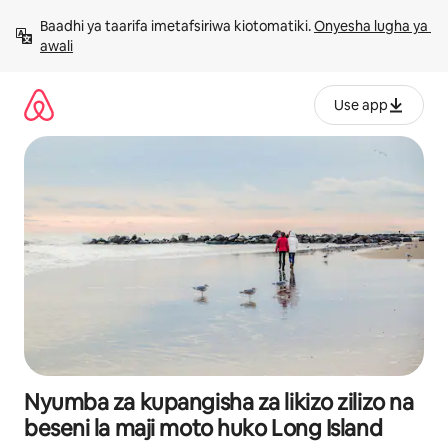
Ruka
Baadhi ya taarifa imetafsiriwa kiotomatiki. 
Onyesha lugha ya 
kwenda
awali
kwenye
maudhui
Use app
Nyumba za kupangisha za likizo zilizo na
beseni la maji moto huko Long Island