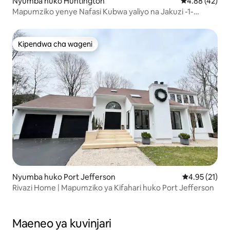
Nyumba huko Huntington
Ukadiriaji wa 
4.88 (42)
Mapumziko yenye Nafasi Kubwa yaliyo na Jakuzi -1-
Karibu Ukae Usiku
Kipendwa cha wageni
Kipendwa cha wageni
Nyumba huko Port Jefferson
Ukadiriaji wa 
4.95 (21)
Rivazi Home | Mapumziko ya Kifahari huko Port Jefferson
Maeneo ya kuvinjari