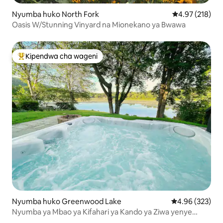
Nyumba huko North Fork
Ukadiriaji wa w
4.97 (218)
Oasis W/Stunning Vinyard na Mionekano ya Bwawa
Kipendwa cha wageni
Kipendwa maarufu cha wageni
Nyumba huko Greenwood Lake
Ukadiriaji wa w
4.96 (323)
Nyumba ya Mbao ya Kifahari ya Kando ya Ziwa yenye
Beseni la Kuogea la Maji Moto