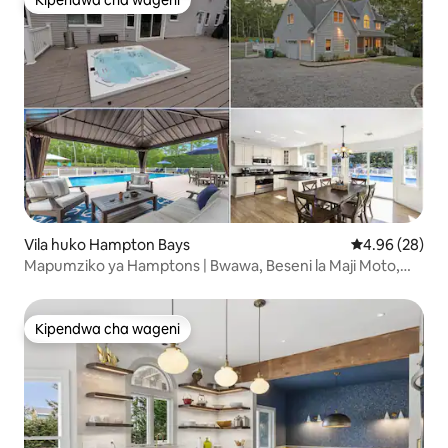
Kipendwa cha wageni
Kipendwa cha wageni
Vila huko Hampton Bays
Ukadiriaji wa 
4.96 (28)
Mapumziko ya Hamptons | Bwawa, Beseni la Maji Moto,
Inatosha Watu 10
Kipendwa cha wageni
Kipendwa cha wageni