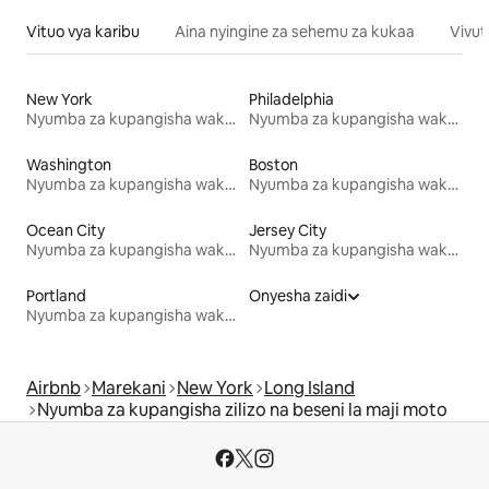
Vituo vya karibu
Aina nyingine za sehemu za kukaa
Vivut
New York
Philadelphia
Nyumba za kupangisha wakati wa likizo
Nyumba za kupangisha wakati wa likizo
Washington
Boston
Nyumba za kupangisha wakati wa likizo
Nyumba za kupangisha wakati wa likizo
Ocean City
Jersey City
Nyumba za kupangisha wakati wa likizo
Nyumba za kupangisha wakati wa likizo
Portland
Onyesha zaidi
Nyumba za kupangisha wakati wa likizo
Airbnb
Marekani
New York
Long Island
Nyumba za kupangisha zilizo na beseni la maji moto