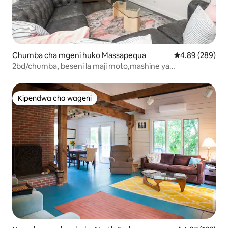
Chumba cha mgeni huko Massapequa
Ukadiriaji wa wa
4.89 (289)
2bd/chumba, beseni la maji moto,mashine ya
kuosha/kukausha, ua wa nyuma uliozungushiwa uzio
Kipendwa cha wageni
Kipendwa cha wageni