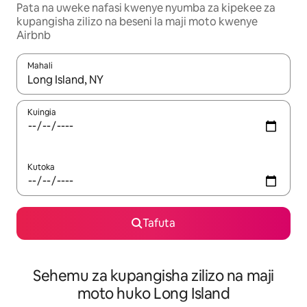
Pata na uweke nafasi kwenye nyumba za kipekee za
kupangisha zilizo na beseni la maji moto kwenye
Airbnb
Mahali
Wakati matokeo yanapatikana, vinjari kwa kutumia vitufe vya v
Kuingia
Kutoka
Tafuta
Sehemu za kupangisha zilizo na maji
moto huko Long Island