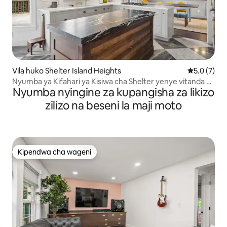
Vila huko Shelter Island Heights
Ukadiriaji w
5.0 (7)
Nyumba ya Kifahari ya Kisiwa cha Shelter yenye vitanda 4
Nyumba nyingine za kupangisha za likizo
na Bwawa
zilizo na beseni la maji moto
Kipendwa cha wageni
Kipendwa cha wageni