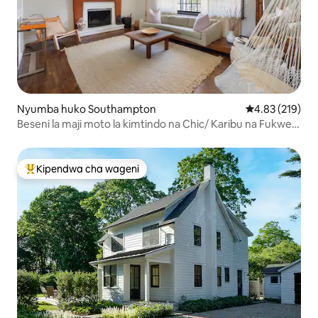
Nyumba huko Southampton
Ukadiriaji wa w
4.83 (219)
Beseni la maji moto la kimtindo na Chic/ Karibu na Fukwe
na Kijiji
Kipendwa cha wageni
Kipendwa maarufu cha wageni