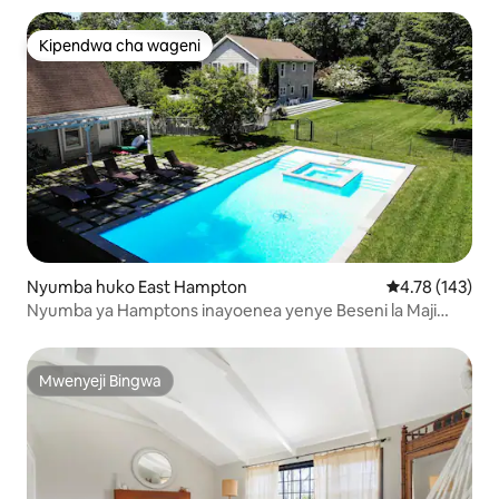
Kipendwa cha wageni
Kipendwa cha wageni
Nyumba huko East Hampton
Ukadiriaji wa w
4.78 (143)
Nyumba ya Hamptons inayoenea yenye Beseni la Maji
Moto na Vistawishi
Mwenyeji Bingwa
Mwenyeji Bingwa