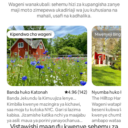
Wageni wanakubali: sehemu hizi za kupangisha zanye
maji moto zimepewa ukadiriaji wa juu kuhusiana na
mahali, usafi na kadhalika.
Kipendwa cha wageni
Mwenyeji Bingwa
Kipendwa cha wageni
Mwenyeji Bingwa
Banda huko Katonah
Ukadiriaji wa wastani wa 4.96 kat
4.96 (142)
Nyumba huko Port
n
Banda Jekundu la Kimuujiza lenye
The Hilltop Harbo
Bwawa la Chumvi lenye Mfumo wa
Kimbilia kwenye mazingira ya kichawi,
Wageni watapita 
Kupasha Joto (limefunguliwa sasa)
saa moja tu kutoka NYC. Gari si lazima
beseni kubwa la ma
kabisa. Jizamishe katika nchi ya maajabu
kwenye chumba ch
ya asili: maua ya porini yanayochanua
ambapo wataanga
Vistawishi maarufu kwenye sehemu za
mwezi Juni, vijia vyenye mandhari ya
rangi nyingi zaidi 