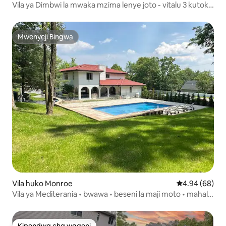
Vila ya Dimbwi la mwaka mzima lenye joto - vitalu 3 kutoka
mjini
Mwenyeji Bingwa
Mwenyeji Bingwa
Vila huko Monroe
Ukadiriaji wa 
4.94 (68)
Vila ya Mediterania • bwawa • beseni la maji moto • mahali
pa moto