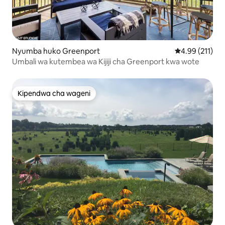
Nyumba huko Greenport
Ukadiriaji wa w
4.99 (211)
Umbali wa kutembea wa Kijiji cha Greenport kwa wote
Kipendwa cha wageni
Kipendwa cha wageni