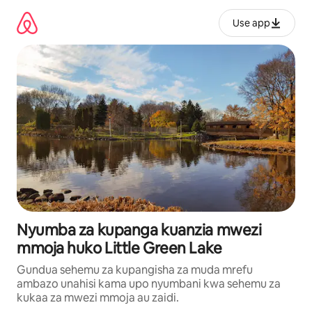
Ruka
kwenda
Use app
kwenye
maudhui
Nyumba za kupanga kuanzia mwezi
mmoja huko Little Green Lake
Gundua sehemu za kupangisha za muda mrefu
ambazo unahisi kama upo nyumbani kwa sehemu za
kukaa za mwezi mmoja au zaidi.