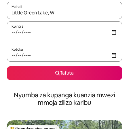
Mahali
Wakati matokeo yanapatikana, vinjari kwa kutumia vitufe vya v
Kuingia
Kutoka
Tafuta
Nyumba za kupanga kuanzia mwezi
mmoja zilizo karibu