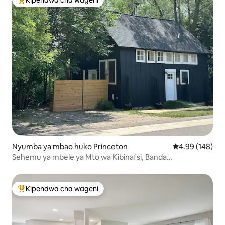
Kipendwa cha wageni
Kipendwa maarufu cha wageni
Nyumba ya mbao huko Princeton
Ukadiriaji wa w
4.99 (148)
Sehemu ya mbele ya Mto wa Kibinafsi, Banda
Iliyobadilishwa * Chaja ya EV *
Kipendwa cha wageni
Kipendwa maarufu cha wageni