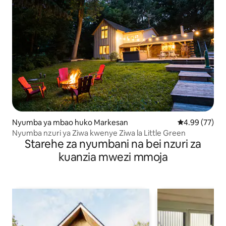
Nyumba ya mbao huko Markesan
Ukadiriaji wa 
4.99 (77)
Nyumba nzuri ya Ziwa kwenye Ziwa la Little Green
Starehe za nyumbani na bei nzuri za
kuanzia mwezi mmoja