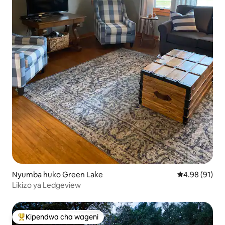
Nyumba huko Green Lake
Ukadiriaji wa 
4.98 (91)
Likizo ya Ledgeview
Kipendwa cha wageni
Kipendwa maarufu cha wageni