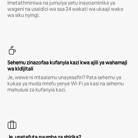
Imetathminiwa na jumuiya yetu inayoaminika ya
wageni na usaidizi wa saa 24 wakati wa ukaaji wako
wa siku nyingi.
Sehemu zinazofaa kufanyia kazi kwa ajili ya wahamaji
wa kidijitali
Je, wewe ni mtaalamu unayesafiri? Pata sehemu ya
kukaa ya muda mrefu yenye Wi-Fi ya kasi na sehemu
mahususi za kufanyia kazi.
Je, unatafuta nyumba za shirika?