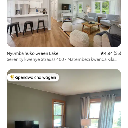
Nyumba huko Green Lake
Ukadiriaji wa 
4.94 (35)
Serenity kwenye Strauss 400 • Matembezi kwenda Kila
Mahali
Kipendwa cha wageni
Kipendwa maarufu cha wageni