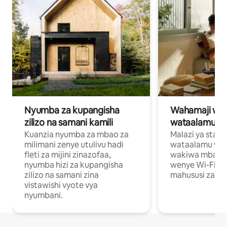
Nyumba za kupangisha
Wahamaji wa ki
zilizo na samani kamili
wataalamu wa
Kuanzia nyumba za mbao za
Malazi ya star
milimani zenye utulivu hadi
wataalamu wan
fleti za mijini zinazofaa,
wakiwa mbali na
nyumba hizi za kupangisha
wenye Wi-Fi n
zilizo na samani zina
mahususi za kuf
vistawishi vyote vya
nyumbani.