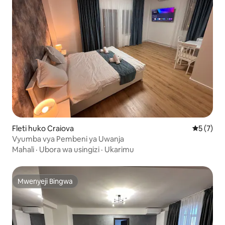
Fleti huko Craiova
Ukadiriaji
5 (7)
Vyumba vya Pembeni ya Uwanja
Mahali
·
Ubora wa usingizi
·
Ukarimu
Mwenyeji Bingwa
Mwenyeji Bingwa