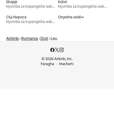
Skopje
Kotor
Nyumba za kupangisha wakati wa likizo
Nyumba za kupangisha wakati wa likizo
Cluj-Napoca
Onyesha zaidi
Nyumba za kupangisha wakati wa likizo
Airbnb
Romania
Dolj
Leu
© 2026 Airbnb, Inc.
Faragha
Masharti