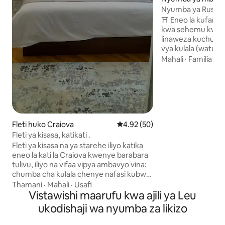
i
Nyumba ya Rustica P
⛩️ Eneo la kufanyi
kwa sehemu kwa ka
linaweza kuchukua watu 1
vya kulala (watu 5). 🍽 Jiko lenye vif
kamili; Mashine y
Mahali
·
Familia
·
U
kubwa (kitanda cha
moto, kupasha jo
mahali pa moto na/
umeme 👨🏻‍🍳 Ji
birika, diski, friji; 
Shughuli za famili
Fleti huko Craiova
Ukadiriaji wa wastani wa 4.92 ka
4.92 (50)
Maegesho; magari 
mapumzik
Fleti ya kisasa, katikati .
Fleti ya kisasa na ya starehe iliyo katika
eneo la kati la Craiova kwenye barabara
tulivu, iliyo na vifaa vipya ambavyo vina:
chumba cha kulala chenye nafasi kubwa
kilicho na kitanda mara mbili, televisheni,
Thamani
·
Mahali
·
Usafi
dawati,commode; sebule yenye
Vistawishi maarufu kwa ajili ya Leu
televisheni kubwa, kona inayoweza
ukodishaji wa nyumba za likizo
kupanuliwa; roshani iliyopangwa vizuri,
bafu jipya lenye beseni la kuogea ; jiko