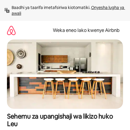
Ruka
Baadhi ya taarifa imetafsiriwa kiotomatiki. 
Onyesha lugha ya 
kwenda
awali
kwenye
maudhui
Weka eneo lako kwenye Airbnb
Sehemu za upangishaji wa likizo huko
Leu