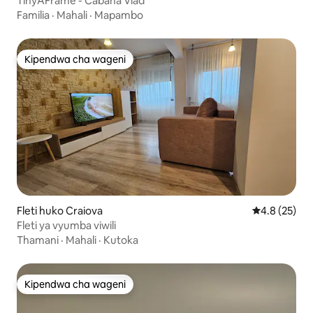
TinyAFrame - Cabana Vlad
Familia
·
Mahali
·
Mapambo
Kipendwa cha wageni
Kipendwa cha wageni
Fleti huko Craiova
Ukadiriaji wa
4.8 (25)
Fleti ya vyumba viwili
Thamani
·
Mahali
·
Kutoka
Kipendwa cha wageni
Kipendwa cha wageni