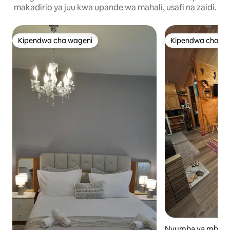
makadirio ya juu kwa upande wa mahali, usafi na zaidi.
Kipendwa cha wageni
Kipendwa cha wa
Kipendwa cha wageni
Kipendwa cha wa
Nyumba ya mbao 