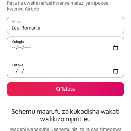
Pata na uweke nafasi kwenye malazi ya kipekee
kwenye Airbnb
Mahali
Wakati matokeo yanapatikana, vinjari kwa kutumia vitufe vya v
Kuingia
Kutoka
Tafuta
Sehemu maarufu za kukodisha wakati
wa likizo mjini Leu
Wageni wanakubali: sehemu hizi za kukaa zimepewa