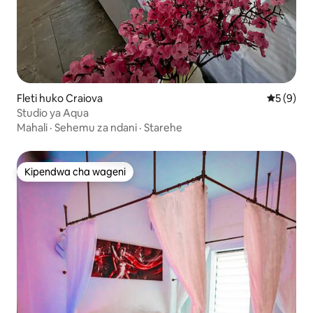
Fleti huko Craiova
Ukadiriaji
5 (9)
Studio ya Aqua
Mahali
·
Sehemu za ndani
·
Starehe
Kipendwa cha wageni
Kipendwa cha wageni