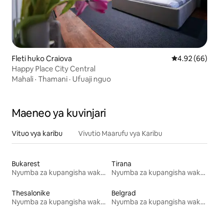
Fleti huko Craiova
Ukadiriaji wa 
4.92 (66)
Happy Place City Central
Mahali
·
Thamani
·
Ufuaji nguo
Maeneo ya kuvinjari
Vituo vya karibu
Vivutio Maarufu vya Karibu
Bukarest
Tirana
Nyumba za kupangisha wakati wa likizo
Nyumba za kupangisha wakati wa likizo
Thesalonike
Belgrad
Nyumba za kupangisha wakati wa likizo
Nyumba za kupangisha wakati wa likizo