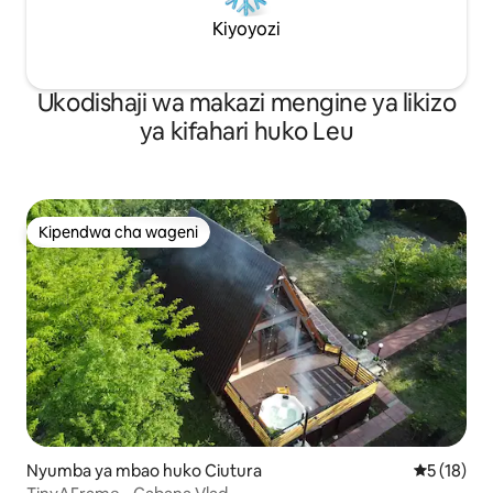
Kiyoyozi
Ukodishaji wa makazi mengine ya likizo
ya kifahari huko Leu
Kipendwa cha wageni
Kipendwa cha wageni
Nyumba ya mbao huko Ciutura
Ukadiriaji 
5 (18)