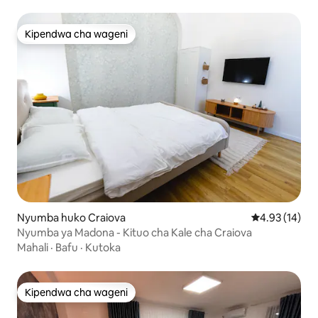
Kipendwa cha wageni
Kipendwa cha wageni
Nyumba huko Craiova
Ukadiriaji wa 
4.93 (14)
Nyumba ya Madona - Kituo cha Kale cha Craiova
Mahali
·
Bafu
·
Kutoka
Kipendwa cha wageni
Kipendwa cha wageni