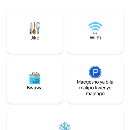
lenye vifaa kamili: jiko,friji, mashine ya
kuosha, mashine ya kutengeneza
kahawa, kofia, sahani, vikombe, vifaa vya
kupikia, n.k.; ukumbi ulio na hanger na
mavazi. Samani na vistawishi vyote ni
vipya.
Jiko
Wi-Fi
Maegesho ya bila
Bwawa
malipo kwenye
majengo