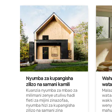
Nyumba za kupangisha
Waham
zilizo na samani kamili
wata
Kuanzia nyumba za mbao za
Malaz
milimani zenye utulivu hadi
wata
fleti za mijini zinazofaa,
wakiw
nyumba hizi za kupangisha
weny
zilizo na samani zina
mahus