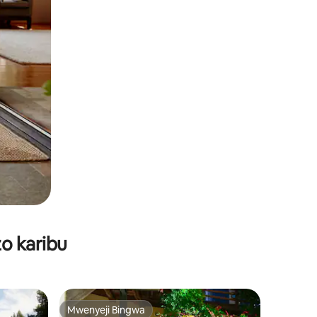
o karibu
Mwenyeji Bingwa
Mwenyeji Bingwa