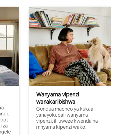
Wanyama vipenzi
wanakaribishwa
ia
Gundua maeneo ya kukaa
ando
yanayokubali wanyama
boti
vipenzi, ili uweze kwenda na
i za
mnyama kipenzi wako.
ngele