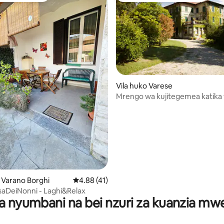
Vila huko Varese
Mrengo wa kujitegemea katika v
a 4.95 kati ya 5, tathmini 41
Liberty na bustani
o Varano Borghi
Ukadiriaji wa wastani wa 4.88 kati ya 5, tathm
4.88 (41)
asaDeiNonni - Laghi&Relax
a nyumbani na bei nzuri za kuanzia m