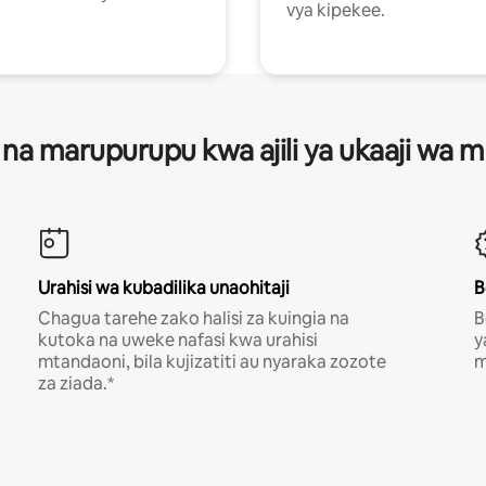
vya kipekee.
 na marupurupu kwa ajili ya ukaaji wa
Urahisi wa kubadilika unaohitaji
B
Chagua tarehe zako halisi za kuingia na
B
kutoka na uweke nafasi kwa urahisi
y
mtandaoni, bila kujizatiti au nyaraka zozote
m
za ziada.*