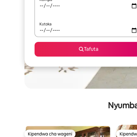
Kutoka
Tafuta
Nyumba 
Kipendwa cha wageni
Kipendw
Kipendwa cha wageni
Kipendw