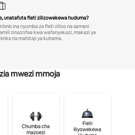
e, unatafuta fleti zilizowekewa huduma?
irbnb ina nyumba za fleti zilizo na samani
amili zinazofaa kwa wafanyakazi, makazi ya
hirika na mahitaji ya kuhama.
anzia mwezi mmoja
Fleti
Chumba cha
Iliyowekewa
mazoezi