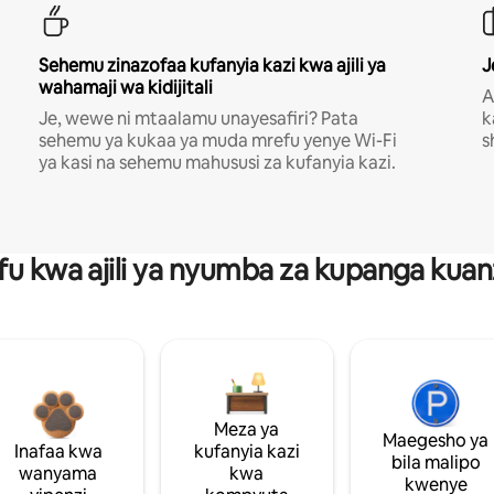
Sehemu zinazofaa kufanyia kazi kwa ajili ya
J
wahamaji wa kidijitali
A
Je, wewe ni mtaalamu unayesafiri? Pata
k
sehemu ya kukaa ya muda mrefu yenye Wi-Fi
s
ya kasi na sehemu mahususi za kufanyia kazi.
fu kwa ajili ya nyumba za kupanga ku
Meza ya
Maegesho ya
Inafaa kwa
kufanyia kazi
bila malipo
wanyama
kwa
kwenye