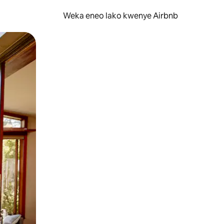
Weka eneo lako kwenye Airbnb
lezesha kidole kwenye ishara.