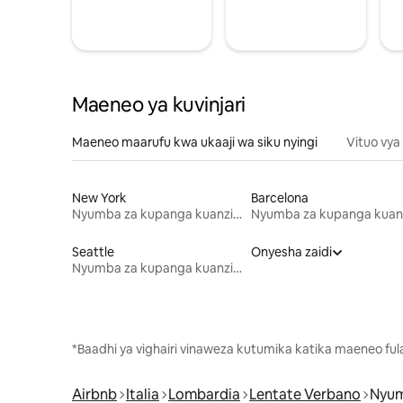
Maeneo ya kuvinjari
Maeneo maarufu kwa ukaaji wa siku nyingi
Vituo vya
New York
Barcelona
Nyumba za kupanga kuanzia mwezi mmoja
Seattle
Onyesha zaidi
Nyumba za kupanga kuanzia mwezi mmoja
*Baadhi ya vighairi vinaweza kutumika katika maeneo fu
Airbnb
Italia
Lombardia
Lentate Verbano
Nyum