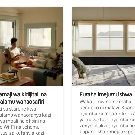
aji wa kidijitali na
Furaha imejumuishwa
alamu wanaosafiri
Wakati mwingine mahali
uendeko ni malazi. Kuanz
i ya starehe kwa
nyumba za mbao zilizo k
alamu wanaofanya kazi
ya mawe hadi nyumba za 
a mbali na ofisini na
zenye utulivu, nyumba hiz
e Wi-Fi na sehemu
kupangisha zimejaa vipe
usi za kufanyia kazi.