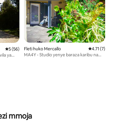
Fleti huko Mercallo
Ukadiriaji wa wastani
4.71 (7)
Ukadiriaji wa wastani wa 5 kati ya 5, tathmini 56
5 (56)
MA4Y - Studio yenye baraza karibu na
ila ya
ziwa
ini 41
wezi mmoja