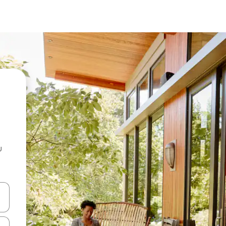
u
 vitufe vya vishale vya juu na chini au uchunguze kwa kugusa au kute