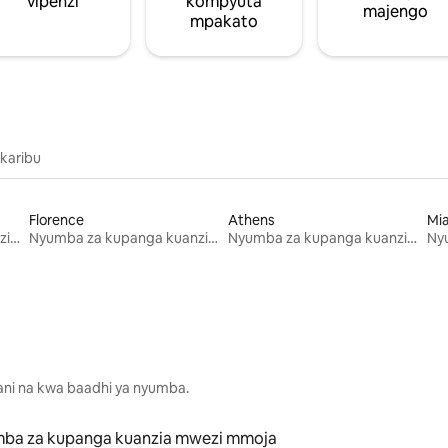
vipenzi
kompyuta
majengo
mpakato
 karibu
Florence
Athens
Mi
Nyumba za kupanga kuanzia mwezi mmoja
Nyumba za kupanga kuanzia mwezi mmoja
Nyumba za kupanga kuanzia mwezi mmoja
lani na kwa baadhi ya nyumba.
ba za kupanga kuanzia mwezi mmoja