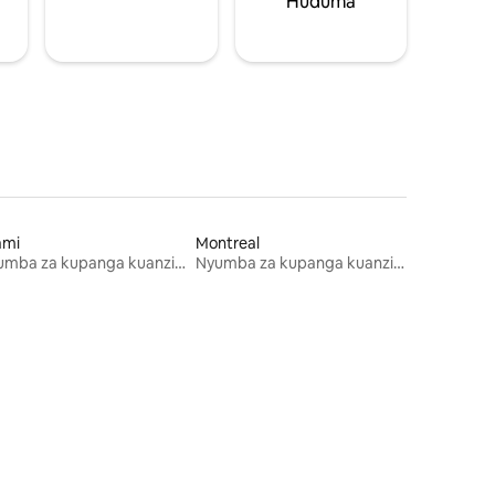
Huduma
ami
Montreal
Nyumba za kupanga kuanzia mwezi mmoja
Nyumba za kupanga kuanzia mwezi mmoja