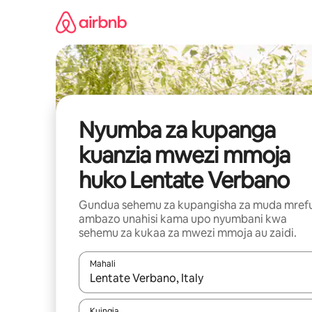
Ruka
kwenda
kwenye
maudhui
Nyumba za kupanga
kuanzia mwezi mmoja
huko Lentate Verbano
Gundua sehemu za kupangisha za muda mref
ambazo unahisi kama upo nyumbani kwa
sehemu za kukaa za mwezi mmoja au zaidi.
Mahali
Wakati matokeo yanapatikana, vinjari kwa kutumia
Kuingia