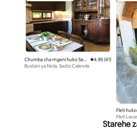
Chumba cha mgeni huko Sest
Ukadiriaji wa wastani w
4.95 (41)
o Calende
Bustani ya Nicla, Sesto Calende
Fleti huk
Fleti Lac
Starehe z