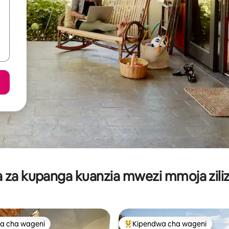
za kupanga kuanzia mwezi mmoja ziliz
a cha wageni
Kipendwa cha wageni
a cha wageni
Kipendwa maarufu cha wageni