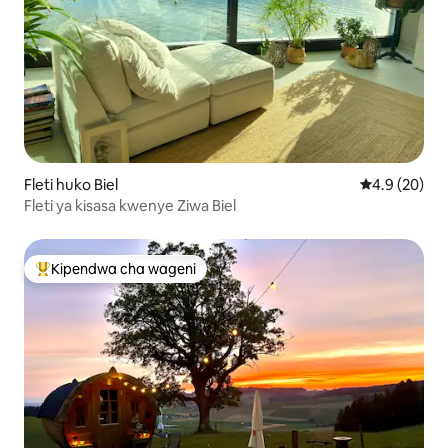
Fleti huko Biel
Ukadiriaji wa
4.9 (20)
Fleti ya kisasa kwenye Ziwa Biel
Kipendwa cha wageni
Kipendwa maarufu cha wageni