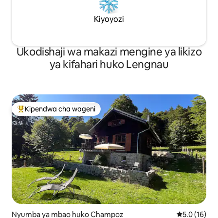
Kiyoyozi
Ukodishaji wa makazi mengine ya likizo
ya kifahari huko Lengnau
Kipendwa cha wageni
Kipendwa maarufu cha wageni
Nyumba ya mbao huko Champoz
Ukadiriaji wa
5.0 (16)