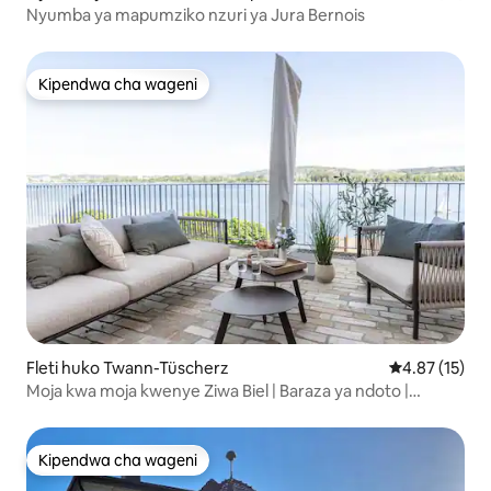
Nyumba ya mapumziko nzuri ya Jura Bernois
Kipendwa cha wageni
Kipendwa cha wageni
Fleti huko Twann-Tüscherz
Ukadiriaji wa 
4.87 (15)
Moja kwa moja kwenye Ziwa Biel | Baraza ya ndoto |
Mabafu 2
Kipendwa cha wageni
Kipendwa cha wageni