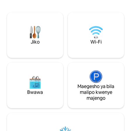
iliyojumuishwa, am
kusafishwa kwa miale ya UV. Mpangilio
na ina friji isiyo na
wa ndani, ubunifu, maridadi, wa kisasa na
hood ya kuchopoa
wenye mwangaza mwingi. Jiko la gesi,
vyombo, mashine
mashine ya kuosha vyombo. Matandiko
kahawa ya Nespres
yenye ubora wa juu sentimita 150x200 +
la maji na kibaniko
sehemu iliyofungwa ikiwa ni pamoja na:
mtoto kinachopat
vitanda 2 vinavyoweza kurudishwa
nyuma sentimita 80x200. Hifadhi salama
Jiko
Wi-Fi
ya baiskeli na mizigo. Kushiriki mtandao
wa 4G kwenye tableti au kompyuta yako
(Netflix n.k.)
Maegesho ya bila
Bwawa
malipo kwenye
majengo