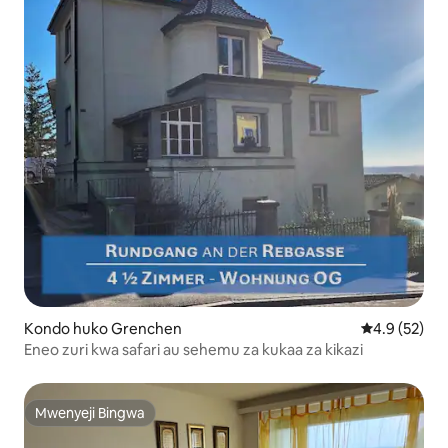
Kondo huko Grenchen
Ukadiriaji wa
4.9 (52)
Eneo zuri kwa safari au sehemu za kukaa za kikazi
Mwenyeji Bingwa
Mwenyeji Bingwa