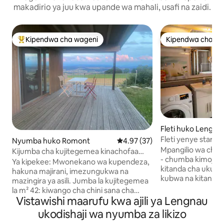
makadirio ya juu kwa upande wa mahali, usafi na zaidi.
Kipendwa cha wageni
Kipendwa cha wa
Kipendwa maarufu cha wageni
Kipendwa cha wa
Fleti huko Lengna
Fleti yenye starehe
Nyumba huko Romont
Ukadiriaji wa wastani wa 4.97 ka
4.97 (37)
meko
Mpangilio wa chum
Kijumba cha kujitegemea kinachofaa
- chumba kimoja ch
kwa mazingira
Ya kipekee: Mwonekano wa kupendeza,
kitanda cha ukubw
hakuna majirani, imezungukwa na
kubwa na kitanda 
mazingira ya asili. Jumba la kujitegemea
na bomba la mvua,
la m² 42: kiwango cha chini sana cha
kuosha, kikaushaji 
Vistawishi maarufu kwa ajili ya Lengnau
uzalishaji wa kaboni, nishati ya jua, jiko la
tofauti - sebule- c
kuni lenye mfumo wa kuingiza hewa ya
ukodishaji wa nyumba za likizo
na kitanda cha sof
nje, maji ya mvua yaliyochujwa na