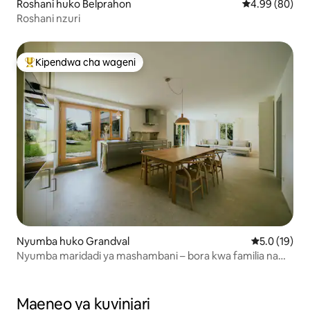
Roshani huko Belprahon
Ukadiriaji wa 
4.99 (80)
Roshani nzuri
Kipendwa cha wageni
Kipendwa maarufu cha wageni
Nyumba huko Grandval
Ukadiriaji wa
5.0 (19)
Nyumba maridadi ya mashambani – bora kwa familia na
marafiki
Maeneo ya kuvinjari