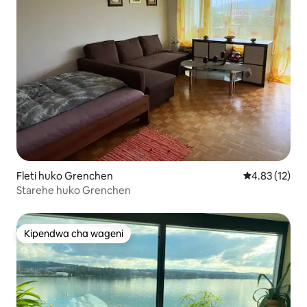
Fleti huko Grenchen
Ukadiriaji wa 
4.83 (12)
Starehe huko Grenchen
Kipendwa cha wageni
Kipendwa cha wageni