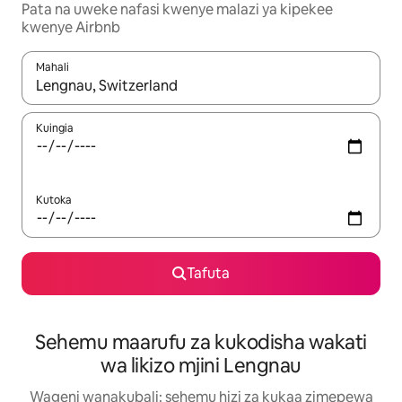
Pata na uweke nafasi kwenye malazi ya kipekee
kwenye Airbnb
Mahali
Wakati matokeo yanapatikana, vinjari kwa kutumia vitufe vya v
Kuingia
Kutoka
Tafuta
Sehemu maarufu za kukodisha wakati
wa likizo mjini Lengnau
Wageni wanakubali: sehemu hizi za kukaa zimepewa