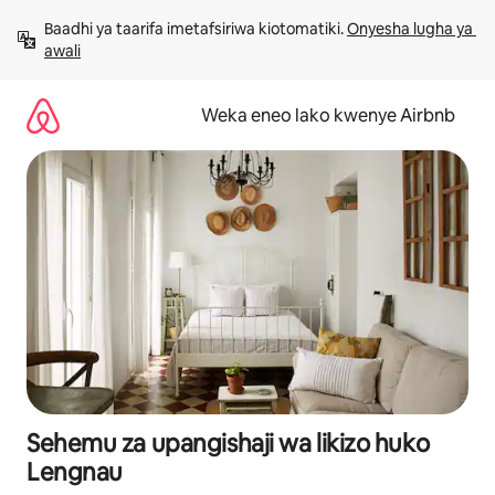
Ruka
Baadhi ya taarifa imetafsiriwa kiotomatiki. 
Onyesha lugha ya 
kwenda
awali
kwenye
maudhui
Weka eneo lako kwenye Airbnb
Sehemu za upangishaji wa likizo huko
Lengnau