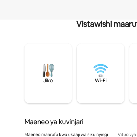
Vistawishi maaru
Jiko
Wi-Fi
Maeneo ya kuvinjari
Maeneo maarufu kwa ukaaji wa siku nyingi
Vituo vya