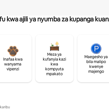
fu kwa ajili ya nyumba za kupanga ku
Meza ya
Maegesho ya
Inafaa kwa
kufanyia kazi
bila malipo
wanyama
kwa
kwenye
vipenzi
kompyuta
majengo
mpakato
 karibu