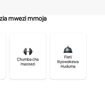
anzia mwezi mmoja
Fleti
Chumba cha
Iliyowekewa
mazoezi
Huduma