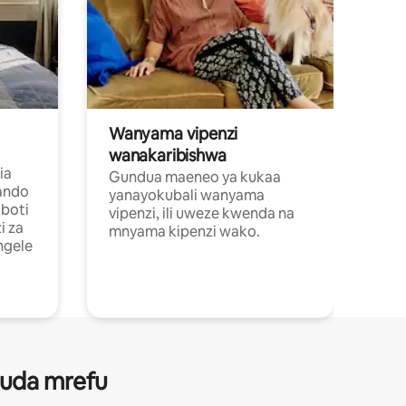
Wanyama vipenzi
wanakaribishwa
ia
Gundua maeneo ya kukaa
ando
yanayokubali wanyama
boti
vipenzi, ili uweze kwenda na
i za
mnyama kipenzi wako.
ngele
 muda mrefu