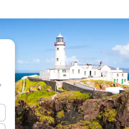
u
 vitufe vya vishale vya juu na chini au uchunguze kwa kugusa au kute