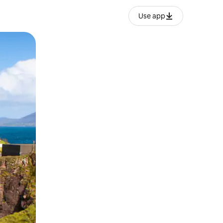
Use app
lezesha kidole kwenye ishara.