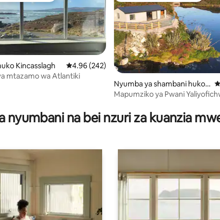
uko Kincasslagh
Ukadiriaji wa wastani wa 4.96 kati ya 5, tathmi
4.96 (242)
a mtazamo wa Atlantiki
 4.97 kati ya 5, tathmini 310
Nyumba ya shambani huko
U
County Donegal
Mapumziko ya Pwani Yaliyofic
a nyumbani na bei nzuri za kuanzia m