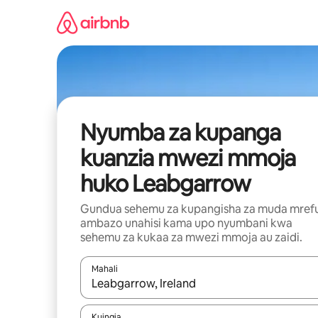
Ruka
kwenda
kwenye
maudhui
Nyumba za kupanga
kuanzia mwezi mmoja
huko Leabgarrow
Gundua sehemu za kupangisha za muda mref
ambazo unahisi kama upo nyumbani kwa
sehemu za kukaa za mwezi mmoja au zaidi.
Mahali
Wakati matokeo yanapatikana, vinjari kwa kutumia
Kuingia