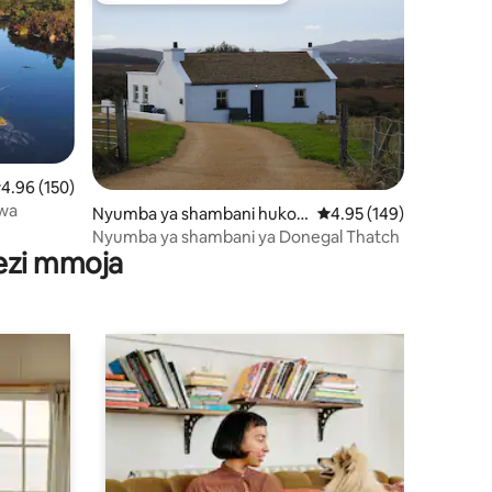
ni 242
kadiriaji wa wastani wa 4.96 kati ya 5, tathmini 150
4.96 (150)
hwa
Nyumba ya shambani huko
Ukadiriaji wa wastani wa
4.95 (149)
Dungloe
Nyumba ya shambani ya Donegal Thatch
wezi mmoja