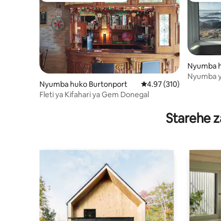
Nyumba h
Nyumba y
Nyumba huko Burtonport
Ukadiriaji wa wastani wa
4.97 (310)
Fleti ya Kifahari ya Gem Donegal
Starehe z