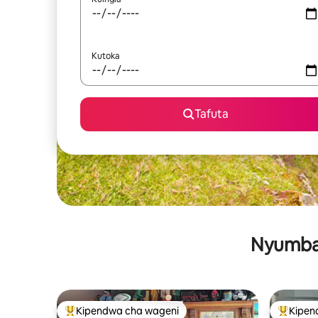
Kutoka
Tafuta
Nyumba 
Kipendwa cha wageni
Kipen
Kipendwa maarufu cha wageni
Kipendw