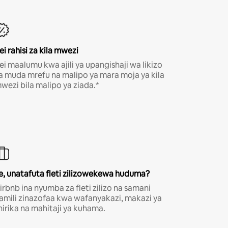
ei rahisi za kila mwezi
ei maalumu kwa ajili ya upangishaji wa likizo
a muda mrefu na malipo ya mara moja ya kila
wezi bila malipo ya ziada.*
e, unatafuta fleti zilizowekewa huduma?
irbnb ina nyumba za fleti zilizo na samani
amili zinazofaa kwa wafanyakazi, makazi ya
hirika na mahitaji ya kuhama.