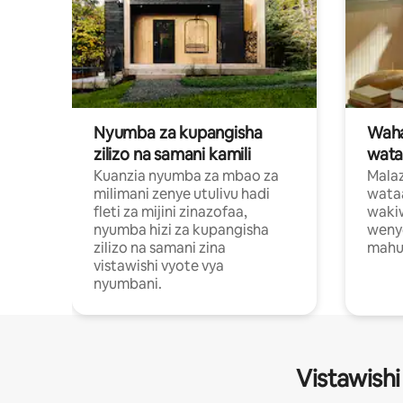
Nyumba za kupangisha
Waham
zilizo na samani kamili
wata
Kuanzia nyumba za mbao za
Malaz
milimani zenye utulivu hadi
wata
fleti za mijini zinazofaa,
wakiw
nyumba hizi za kupangisha
weny
zilizo na samani zina
mahus
vistawishi vyote vya
nyumbani.
Vistawishi