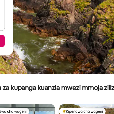
za kupanga kuanzia mwezi mmoja ziliz
dwa cha wageni
Kipendwa cha wageni
a maarufu cha wageni
Kipendwa maarufu cha wageni