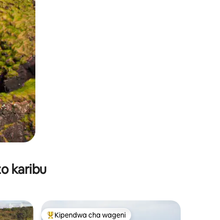
o karibu
Kipendwa cha wageni
Kipendwa maarufu cha wageni