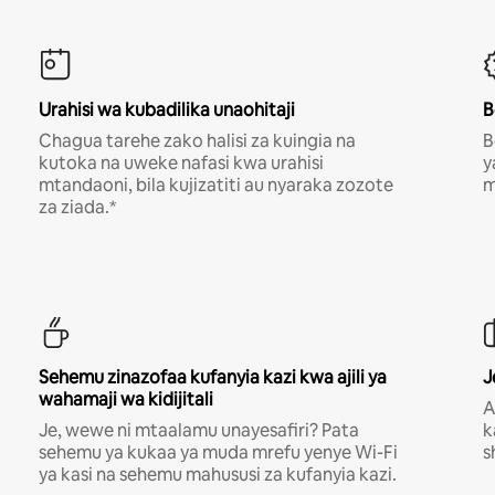
Urahisi wa kubadilika unaohitaji
B
Chagua tarehe zako halisi za kuingia na
B
kutoka na uweke nafasi kwa urahisi
y
mtandaoni, bila kujizatiti au nyaraka zozote
m
za ziada.*
Sehemu zinazofaa kufanyia kazi kwa ajili ya
J
wahamaji wa kidijitali
A
Je, wewe ni mtaalamu unayesafiri? Pata
k
sehemu ya kukaa ya muda mrefu yenye Wi-Fi
s
ya kasi na sehemu mahususi za kufanyia kazi.