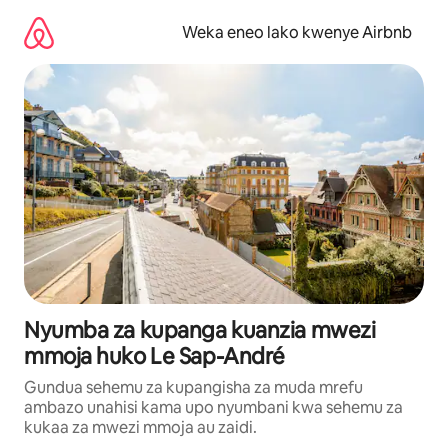
Ruka
kwenda
Weka eneo lako kwenye Airbnb
kwenye
maudhui
Nyumba za kupanga kuanzia mwezi
mmoja huko Le Sap-André
Gundua sehemu za kupangisha za muda mrefu
ambazo unahisi kama upo nyumbani kwa sehemu za
kukaa za mwezi mmoja au zaidi.