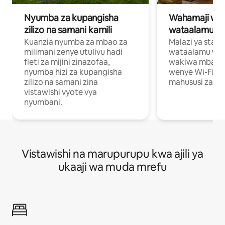
Nyumba za kupangisha
Wahamaji wa ki
zilizo na samani kamili
wataalamu wa
Kuanzia nyumba za mbao za
Malazi ya star
milimani zenye utulivu hadi
wataalamu wan
fleti za mijini zinazofaa,
wakiwa mbali na
nyumba hizi za kupangisha
wenye Wi-Fi n
zilizo na samani zina
mahususi za kuf
vistawishi vyote vya
nyumbani.
Vistawishi na marupurupu kwa ajili ya
ukaaji wa muda mrefu