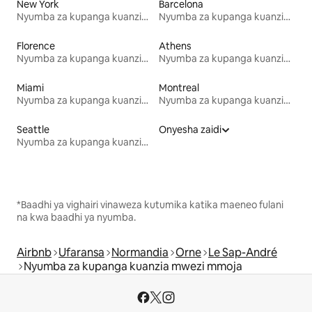
New York
Barcelona
Nyumba za kupanga kuanzia mwezi mmoja
Nyumba za kupanga kuanzia mwezi mmoja
Florence
Athens
Nyumba za kupanga kuanzia mwezi mmoja
Nyumba za kupanga kuanzia mwezi mmoja
Miami
Montreal
Nyumba za kupanga kuanzia mwezi mmoja
Nyumba za kupanga kuanzia mwezi mmoja
Seattle
Onyesha zaidi
Nyumba za kupanga kuanzia mwezi mmoja
*Baadhi ya vighairi vinaweza kutumika katika maeneo fulani
na kwa baadhi ya nyumba.
Airbnb
Ufaransa
Normandia
Orne
Le Sap-André
Nyumba za kupanga kuanzia mwezi mmoja