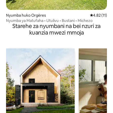
Nyumba huko Orgères
Ukadiriaji wa 
4.82 (11)
Nyumba ya Matufaha • Utulivu • Bustani • Michezo
Starehe za nyumbani na bei nzuri za
kuanzia mwezi mmoja