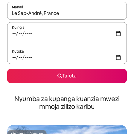
Mahali
Wakati matokeo yanapatikana, vinjari kwa kutumia vitufe vya v
Kuingia
Kutoka
Tafuta
Nyumba za kupanga kuanzia mwezi
mmoja zilizo karibu