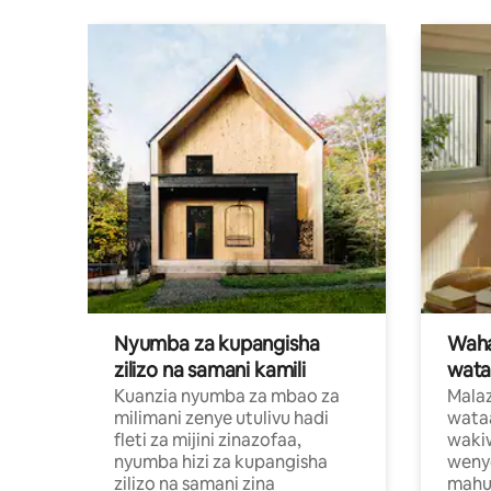
Nyumba za kupangisha
Waham
zilizo na samani kamili
wata
Kuanzia nyumba za mbao za
Malaz
milimani zenye utulivu hadi
wata
fleti za mijini zinazofaa,
wakiw
nyumba hizi za kupangisha
weny
zilizo na samani zina
mahus