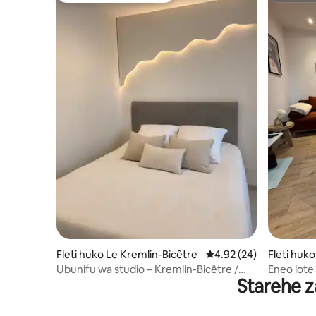
Fleti huko Le Kremlin-Bicêtre
Ukadiriaji wa wastani w
4.92 (24)
Fleti huk
e
Ubunifu wa studio – Kremlin-Bicêtre /
Eneo lote 
Starehe z
Paris