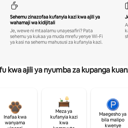
Sehemu zinazofaa kufanyia kazi kwa ajili ya
J
wahamaji wa kidijitali
A
Je, wewe ni mtaalamu unayesafiri? Pata
k
sehemu ya kukaa ya muda mrefu yenye Wi-Fi
s
ya kasi na sehemu mahususi za kufanyia kazi.
fu kwa ajili ya nyumba za kupanga ku
Meza ya
Maegesho ya
Inafaa kwa
kufanyia kazi
bila malipo
wanyama
kwa
kwenye