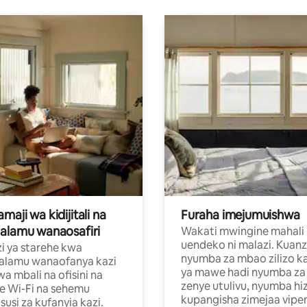
aji wa kidijitali na
Furaha imejumuishwa
alamu wanaosafiri
Wakati mwingine mahali
uendeko ni malazi. Kuanz
i ya starehe kwa
nyumba za mbao zilizo k
alamu wanaofanya kazi
ya mawe hadi nyumba za 
a mbali na ofisini na
zenye utulivu, nyumba hiz
e Wi-Fi na sehemu
kupangisha zimejaa vipe
usi za kufanyia kazi.