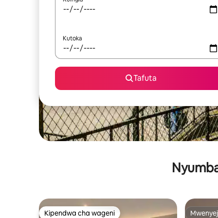
Kutoka
Tafuta
Nyumba 
Kipendwa cha wageni
Mwenyej
Kipendwa cha wageni
Mwenyej