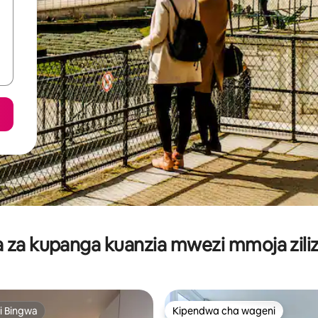
za kupanga kuanzia mwezi mmoja ziliz
i Bingwa
Kipendwa cha wageni
i Bingwa
Kipendwa cha wageni