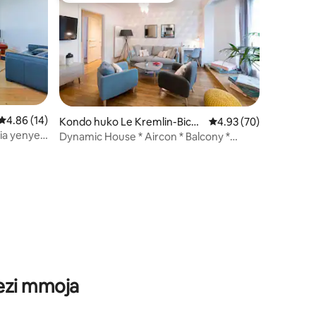
Ukadiriaji wa wastani wa 4.86 kati ya 5, tathmini 14
4.86 (14)
Kondo huko Le Kremlin-Bicêt
Ukadiriaji wa wastani w
4.93 (70)
re
lia yenye
Dynamic House * Aircon * Balcony *
Metro * Masoko
ni 162
wezi mmoja