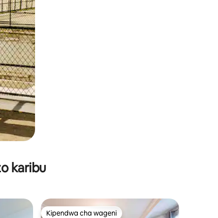
o karibu
Kipendwa cha wageni
Kipendwa cha wageni