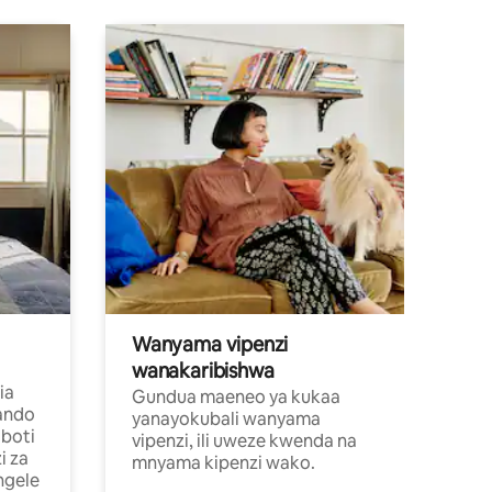
Wanyama vipenzi
wanakaribishwa
ia
Gundua maeneo ya kukaa
ando
yanayokubali wanyama
boti
vipenzi, ili uweze kwenda na
i za
mnyama kipenzi wako.
ngele