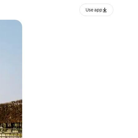
Use app
lezesha kidole kwenye ishara.