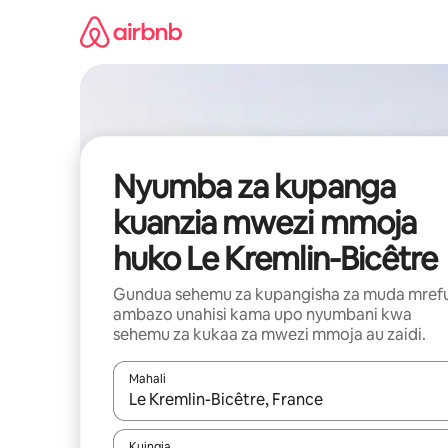
Ruka
kwenda
kwenye
maudhui
Nyumba za kupanga
kuanzia mwezi mmoja
huko Le Kremlin-Bicêtre
Gundua sehemu za kupangisha za muda mref
ambazo unahisi kama upo nyumbani kwa
sehemu za kukaa za mwezi mmoja au zaidi.
Mahali
Wakati matokeo yanapatikana, vinjari kwa kutumia
Kuingia