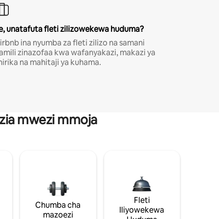
e, unatafuta fleti zilizowekewa huduma?
irbnb ina nyumba za fleti zilizo na samani
amili zinazofaa kwa wafanyakazi, makazi ya
hirika na mahitaji ya kuhama.
anzia mwezi mmoja
Fleti
Chumba cha
Iliyowekewa
mazoezi