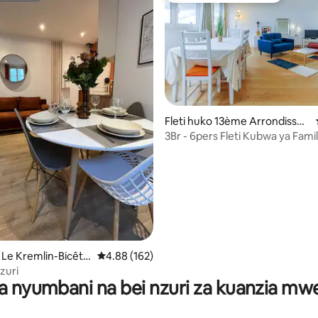
Fleti huko 13ème Arrondisse
ment
3Br - 6pers Fleti Kubwa ya Fami
Mwonekano
a 4.92 kati ya 5, tathmini 24
o Le Kremlin-Bicêtr
Ukadiriaji wa wastani wa 4.88 kati ya 5, tathmi
4.88 (162)
zuri
a nyumbani na bei nzuri za kuanzia m