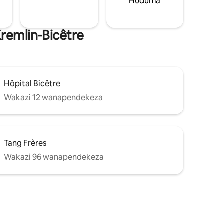
Huduma
remlin-Bicêtre
Hôpital Bicêtre
Wakazi 12 wanapendekeza
Tang Frères
Wakazi 96 wanapendekeza