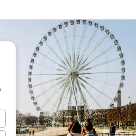
u
 vitufe vya vishale vya juu na chini au uchunguze kwa kugusa au kute