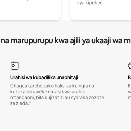
vya kipekee.
 na marupurupu kwa ajili ya ukaaji wa
Urahisi wa kubadilika unaohitaji
B
Chagua tarehe zako halisi za kuingia na
B
kutoka na uweke nafasi kwa urahisi
y
mtandaoni, bila kujizatiti au nyaraka zozote
m
za ziada.*