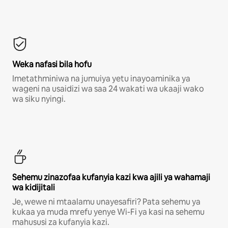
Weka nafasi bila hofu
Imetathminiwa na jumuiya yetu inayoaminika ya
wageni na usaidizi wa saa 24 wakati wa ukaaji wako
wa siku nyingi.
Sehemu zinazofaa kufanyia kazi kwa ajili ya wahamaji
wa kidijitali
Je, wewe ni mtaalamu unayesafiri? Pata sehemu ya
kukaa ya muda mrefu yenye Wi-Fi ya kasi na sehemu
mahususi za kufanyia kazi.