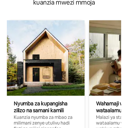
kuanzia mwezi mmoja
Nyumba za kupangisha
Wahamaji wa ki
zilizo na samani kamili
wataalamu wa
Kuanzia nyumba za mbao za
Malazi ya star
milimani zenye utulivu hadi
wataalamu wan