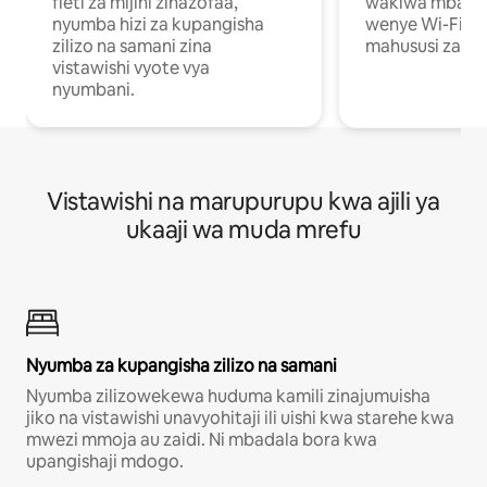
fleti za mijini zinazofaa,
wakiwa mbali na
nyumba hizi za kupangisha
wenye Wi-Fi n
zilizo na samani zina
mahususi za kuf
vistawishi vyote vya
nyumbani.
Vistawishi na marupurupu kwa ajili ya
ukaaji wa muda mrefu
Nyumba za kupangisha zilizo na samani
Nyumba zilizowekewa huduma kamili zinajumuisha
jiko na vistawishi unavyohitaji ili uishi kwa starehe kwa
mwezi mmoja au zaidi. Ni mbadala bora kwa
upangishaji mdogo.