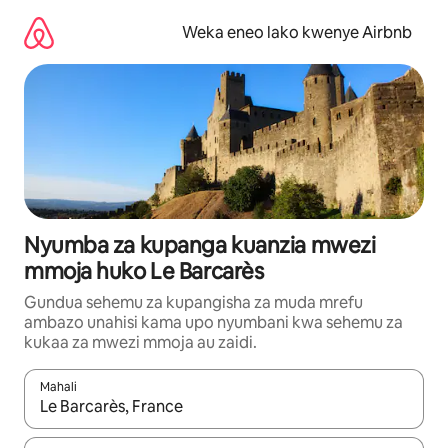
Ruka
kwenda
Weka eneo lako kwenye Airbnb
kwenye
maudhui
Nyumba za kupanga kuanzia mwezi
mmoja huko Le Barcarès
Gundua sehemu za kupangisha za muda mrefu
ambazo unahisi kama upo nyumbani kwa sehemu za
kukaa za mwezi mmoja au zaidi.
Mahali
Wakati matokeo yanapatikana, vinjari kwa kutumia vitufe vya v