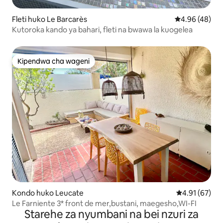
Fleti huko Le Barcarès
Ukadiriaji wa 
4.96 (48)
Kutoroka kando ya bahari, fleti na bwawa la kuogelea
Kipendwa cha wageni
Kipendwa cha wageni
Kondo huko Leucate
Ukadiriaji wa 
4.91 (67)
Le Farniente 3* front de mer,bustani, maegesho,WI-FI
Starehe za nyumbani na bei nzuri za