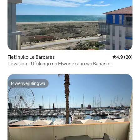
Fleti huko Le Barcarès
Ukadiriaji wa
4.9 (20)
L'évasion • Ufukingo na Mwonekano wa Bahari •
Maegesho • Watu 4
Mwenyeji Bingwa
Mwenyeji Bingwa