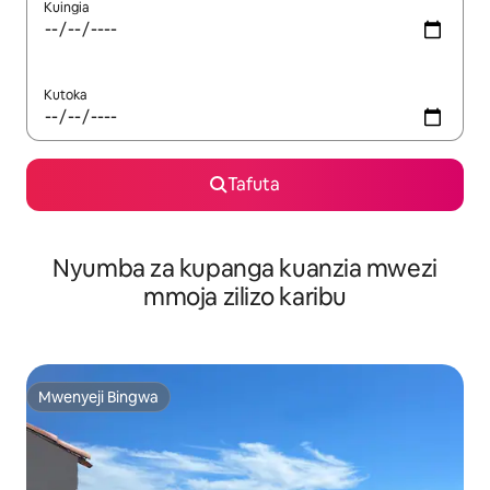
Kuingia
Kutoka
Tafuta
Nyumba za kupanga kuanzia mwezi
mmoja zilizo karibu
Mwenyeji Bingwa
Mwenyeji Bingwa