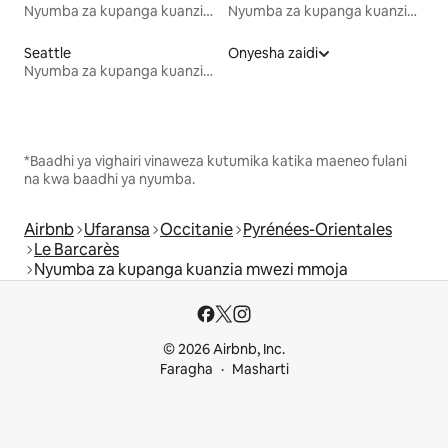
Nyumba za kupanga kuanzia mwezi mmoja
Nyumba za kupanga kuanzia mwezi mmoja
Seattle
Onyesha zaidi
Nyumba za kupanga kuanzia mwezi mmoja
*Baadhi ya vighairi vinaweza kutumika katika maeneo fulani
na kwa baadhi ya nyumba.
Airbnb
Ufaransa
Occitanie
Pyrénées-Orientales
Le Barcarès
Nyumba za kupanga kuanzia mwezi mmoja
© 2026 Airbnb, Inc.
Faragha
Masharti