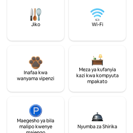
Jiko
Wi-Fi
Meza ya kufanyia
Inafaa kwa
kazi kwa kompyuta
wanyama vipenzi
mpakato
Maegesho ya bila
malipo kwenye
Nyumba za Shirika
majengo