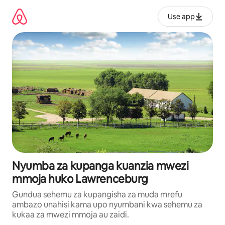
Ruka
kwenda
Use app
kwenye
maudhui
Nyumba za kupanga kuanzia mwezi
mmoja huko Lawrenceburg
Gundua sehemu za kupangisha za muda mrefu
ambazo unahisi kama upo nyumbani kwa sehemu za
kukaa za mwezi mmoja au zaidi.