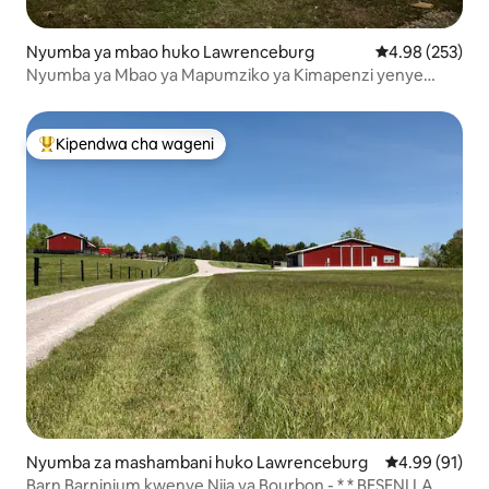
Nyumba ya mbao huko Lawrenceburg
Ukadiriaji wa w
4.98 (253)
Nyumba ya Mbao ya Mapumziko ya Kimapenzi yenye
Moto wa Kambi na Beseni la Maji Moto
Kipendwa cha wageni
Kipendwa maarufu cha wageni
Nyumba za mashambani huko Lawrenceburg
Ukadiriaji wa 
4.99 (91)
Barn Barninium kwenye Njia ya Bourbon - * * BESENI LA