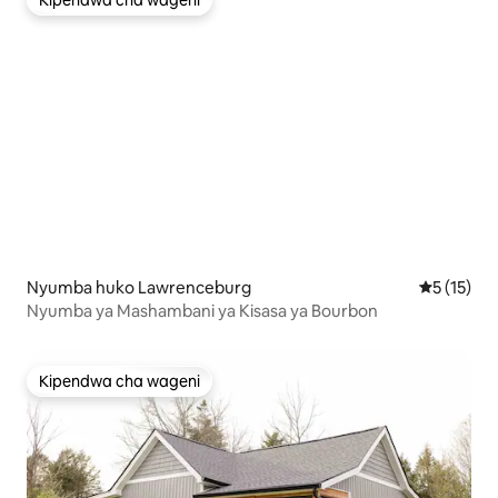
Kipendwa cha wageni
Kipendwa cha wageni
Nyumba huko Lawrenceburg
Ukadiriaji 
5 (15)
Nyumba ya Mashambani ya Kisasa ya Bourbon
Kipendwa cha wageni
Kipendwa cha wageni