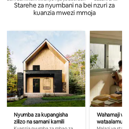
Starehe za nyumbani na bei nzuri za
MAJI MOTO * *
kuanzia mwezi mmoja
Nyumba za kupangisha
Wahamaji wa ki
zilizo na samani kamili
wataalamu wa
Kuanzia nyumba za mbao za
Malazi ya star