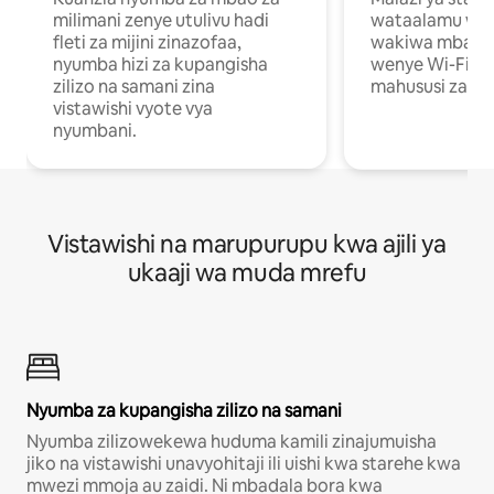
milimani zenye utulivu hadi
wataalamu wan
fleti za mijini zinazofaa,
wakiwa mbali na
nyumba hizi za kupangisha
wenye Wi-Fi n
zilizo na samani zina
mahususi za kuf
vistawishi vyote vya
nyumbani.
Vistawishi na marupurupu kwa ajili ya
ukaaji wa muda mrefu
Nyumba za kupangisha zilizo na samani
Nyumba zilizowekewa huduma kamili zinajumuisha
jiko na vistawishi unavyohitaji ili uishi kwa starehe kwa
mwezi mmoja au zaidi. Ni mbadala bora kwa