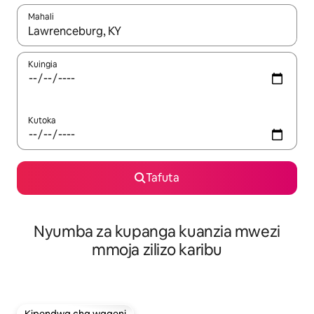
Mahali
Wakati matokeo yanapatikana, vinjari kwa kutumia vitufe vya v
Kuingia
Kutoka
Tafuta
Nyumba za kupanga kuanzia mwezi
mmoja zilizo karibu