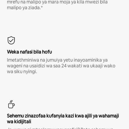
mrefu na malipo ya mara moja ya kila mwezi bila
malipo ya ziada.*
Weka nafasi bila hofu
Imetathminiwa na jumuiya yetu inayoaminika ya
wageni na usaidizi wa saa 24 wakati wa ukaaji wako
wa siku nyingi.
Sehemu zinazofaa kufanyia kazi kwa ajili ya wahamaji
wa kidijitali