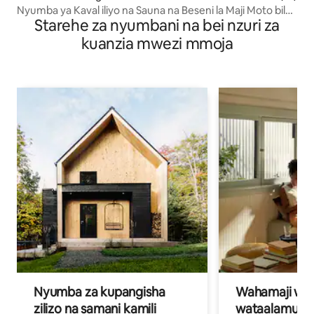
Nyumba ya Kaval iliyo na Sauna na Beseni la Maji Moto bila
Starehe za nyumbani na bei nzuri za
malipo
kuanzia mwezi mmoja
Nyumba za kupangisha
Wahamaji wa ki
zilizo na samani kamili
wataalamu wa