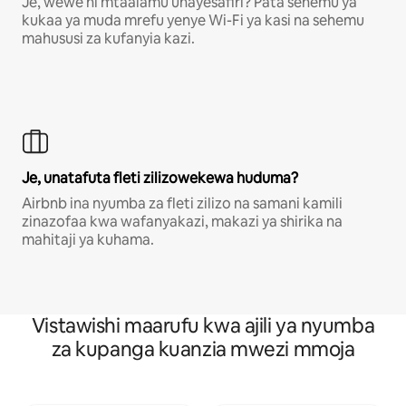
Je, wewe ni mtaalamu unayesafiri? Pata sehemu ya
kukaa ya muda mrefu yenye Wi-Fi ya kasi na sehemu
mahususi za kufanyia kazi.
Je, unatafuta fleti zilizowekewa huduma?
Airbnb ina nyumba za fleti zilizo na samani kamili
zinazofaa kwa wafanyakazi, makazi ya shirika na
mahitaji ya kuhama.
Vistawishi maarufu kwa ajili ya nyumba
za kupanga kuanzia mwezi mmoja