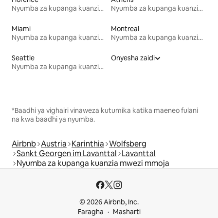
Nyumba za kupanga kuanzia mwezi mmoja
Nyumba za kupanga kuanzia mwezi mmoja
Miami
Montreal
Nyumba za kupanga kuanzia mwezi mmoja
Nyumba za kupanga kuanzia mwezi mmoja
Seattle
Onyesha zaidi
Nyumba za kupanga kuanzia mwezi mmoja
*Baadhi ya vighairi vinaweza kutumika katika maeneo fulani
na kwa baadhi ya nyumba.
Airbnb
Austria
Karinthia
Wolfsberg
Sankt Georgen im Lavanttal
Lavanttal
Nyumba za kupanga kuanzia mwezi mmoja
© 2026 Airbnb, Inc.
Faragha
Masharti