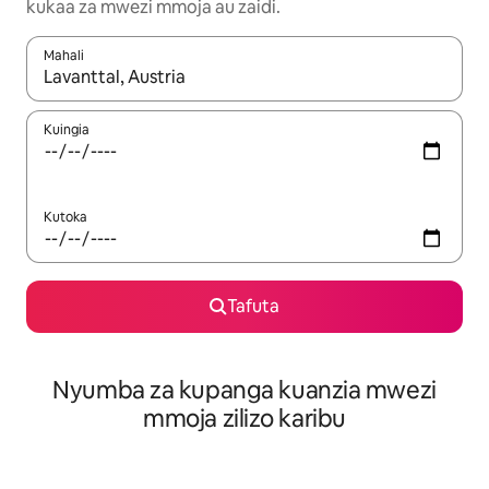
kukaa za mwezi mmoja au zaidi.
Mahali
Wakati matokeo yanapatikana, vinjari kwa kutumia vitufe vya v
Kuingia
Kutoka
Tafuta
Nyumba za kupanga kuanzia mwezi
mmoja zilizo karibu