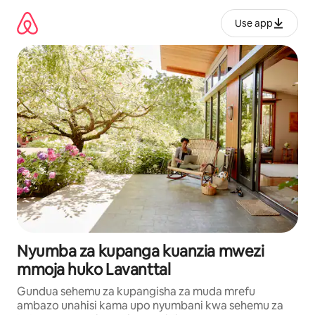
Ruka
kwenda
Use app
kwenye
maudhui
Nyumba za kupanga kuanzia mwezi
mmoja huko Lavanttal
Gundua sehemu za kupangisha za muda mrefu
ambazo unahisi kama upo nyumbani kwa sehemu za