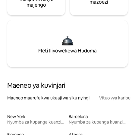
mazoezi
majengo
Fleti Iliyowekewa Huduma
Maeneo ya kuvinjari
Maeneo maarufu kwa ukaaji wa siku nyingi
Vituo vya karibu
New York
Barcelona
Nyumba za kupanga kuanzia mwezi mmoja
Nyumba za kupanga kuanzia mwezi mmoja
Florence
Athens