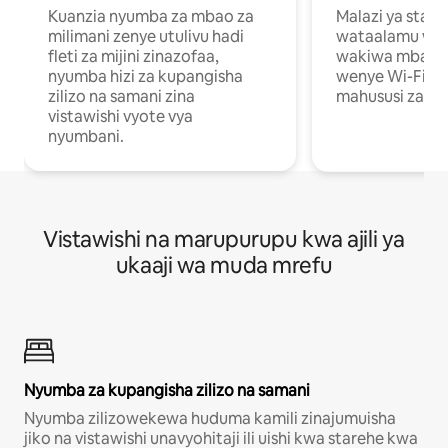
Kuanzia nyumba za mbao za
Malazi ya star
milimani zenye utulivu hadi
wataalamu wan
fleti za mijini zinazofaa,
wakiwa mbali na
nyumba hizi za kupangisha
wenye Wi-Fi n
zilizo na samani zina
mahususi za kuf
vistawishi vyote vya
nyumbani.
Vistawishi na marupurupu kwa ajili ya
ukaaji wa muda mrefu
Nyumba za kupangisha zilizo na samani
Nyumba zilizowekewa huduma kamili zinajumuisha
jiko na vistawishi unavyohitaji ili uishi kwa starehe kwa