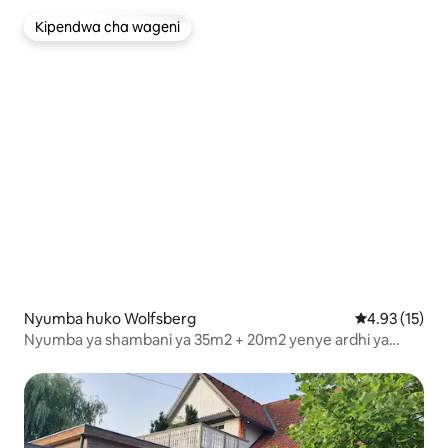
Kipendwa cha wageni
Kipendwa cha wageni
Nyumba huko Wolfsberg
Ukadiriaji wa 
4.93 (15)
Nyumba ya shambani ya 35m2 + 20m2 yenye ardhi ya
1600m2