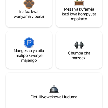
Meza ya kufanyia
Inafaa kwa
kazi kwa kompyuta
wanyama vipenzi
mpakato
Maegesho ya bila
Chumba cha
malipo kwenye
mazoezi
majengo
Fleti Iliyowekewa Huduma