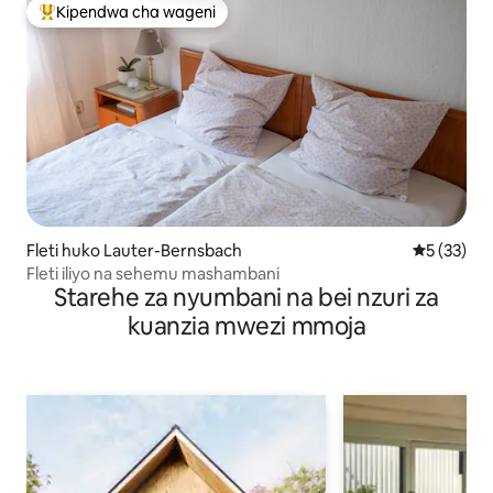
Kipendwa cha wageni
Kipendwa maarufu cha wageni
Fleti huko Lauter-Bernsbach
Ukadiriaji 
5 (33)
Fleti iliyo na sehemu mashambani
Starehe za nyumbani na bei nzuri za
kuanzia mwezi mmoja