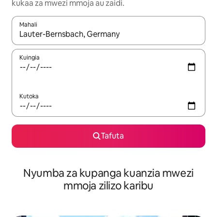
kukaa za mwezi mmoja au zaidi.
Mahali
Wakati matokeo yanapatikana, vinjari kwa kutumia vitufe vya v
Kuingia
Kutoka
Tafuta
Nyumba za kupanga kuanzia mwezi
mmoja zilizo karibu