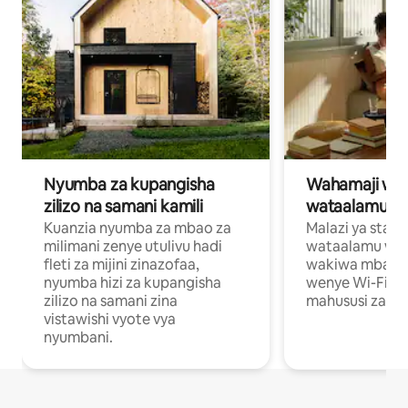
Nyumba za kupangisha
Wahamaji wa ki
zilizo na samani kamili
wataalamu wa
Kuanzia nyumba za mbao za
Malazi ya star
milimani zenye utulivu hadi
wataalamu wan
fleti za mijini zinazofaa,
wakiwa mbali na
nyumba hizi za kupangisha
wenye Wi-Fi n
zilizo na samani zina
mahususi za kuf
vistawishi vyote vya
nyumbani.