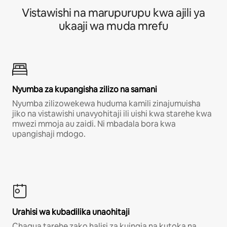
Vistawishi na marupurupu kwa ajili ya
ukaaji wa muda mrefu
Nyumba za kupangisha zilizo na samani
Nyumba zilizowekewa huduma kamili zinajumuisha
jiko na vistawishi unavyohitaji ili uishi kwa starehe kwa
mwezi mmoja au zaidi. Ni mbadala bora kwa
upangishaji mdogo.
Urahisi wa kubadilika unaohitaji
Chagua tarehe zako halisi za kuingia na kutoka na