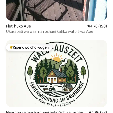
Fleti huko Aue
Ukadiriaji wa w
4.78 (198)
Ukarabati wa wazi na roshani katika watu 5 wa Aue
Kipendwa cha wageni
Kipendwa maarufu cha wageni
Nyumba za mashambani huko Schwarzenber
Ukadiriaji wa 
4.96 (28)