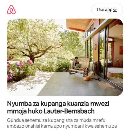
Ruka
kwenda
Use app
kwenye
maudhui
Nyumba za kupanga kuanzia mwezi
mmoja huko Lauter-Bernsbach
Gundua sehemu za kupangisha za muda mrefu
ambazo unahisi kama upo nyumbani kwa sehemu za