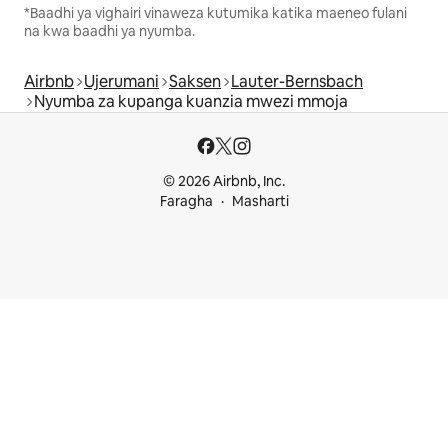
*Baadhi ya vighairi vinaweza kutumika katika maeneo fulani
na kwa baadhi ya nyumba.
Airbnb
Ujerumani
Saksen
Lauter-Bernsbach
Nyumba za kupanga kuanzia mwezi mmoja
© 2026 Airbnb, Inc.
Faragha
Masharti