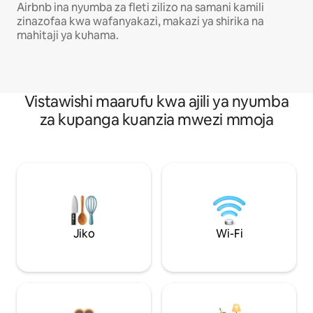
Airbnb ina nyumba za fleti zilizo na samani kamili
zinazofaa kwa wafanyakazi, makazi ya shirika na
mahitaji ya kuhama.
Vistawishi maarufu kwa ajili ya nyumba
za kupanga kuanzia mwezi mmoja
Jiko
Wi-Fi