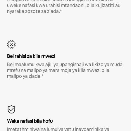
uweke nafasi kwa urahisi mtandaoni, bila kujizatiti au
nyaraka zozote za ziada.*
Bei rahisi za kila mwezi
Bei maalumu kwa ajili ya upangishaji wa likizo ya muda
mrefu na malipo ya mara moja ya kila mwezi bila
malipo ya ziada.*
Weka nafasi bila hofu
Imetathminiwa na jumuiya yetu inayoaminika ya