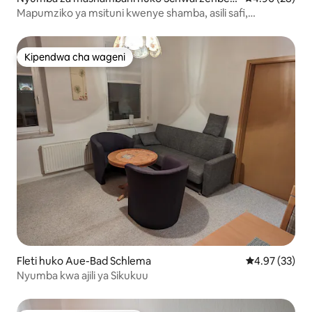
g
Mapumziko ya msituni kwenye shamba, asili safi,
maegesho
Kipendwa cha wageni
Kipendwa cha wageni
Fleti huko Aue-Bad Schlema
Ukadiriaji wa 
4.97 (33)
Nyumba kwa ajili ya Sikukuu