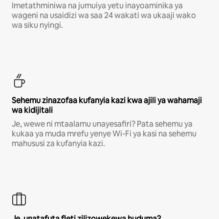
Imetathminiwa na jumuiya yetu inayoaminika ya
wageni na usaidizi wa saa 24 wakati wa ukaaji wako
wa siku nyingi.
Sehemu zinazofaa kufanyia kazi kwa ajili ya wahamaji
wa kidijitali
Je, wewe ni mtaalamu unayesafiri? Pata sehemu ya
kukaa ya muda mrefu yenye Wi-Fi ya kasi na sehemu
mahususi za kufanyia kazi.
Je, unatafuta fleti zilizowekewa huduma?