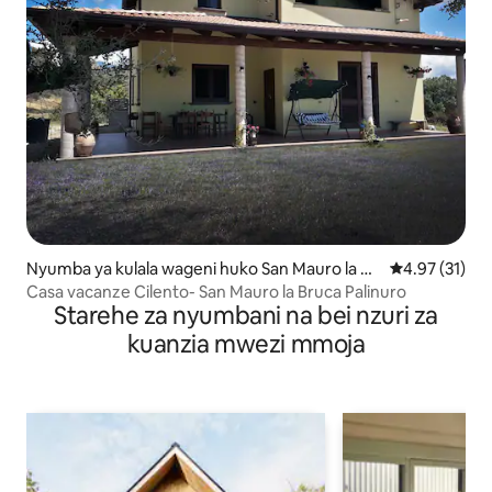
Nyumba ya kulala wageni huko San Mauro la Br
Ukadiriaji wa 
4.97 (31)
uca
Casa vacanze Cilento- San Mauro la Bruca Palinuro
Starehe za nyumbani na bei nzuri za
kuanzia mwezi mmoja