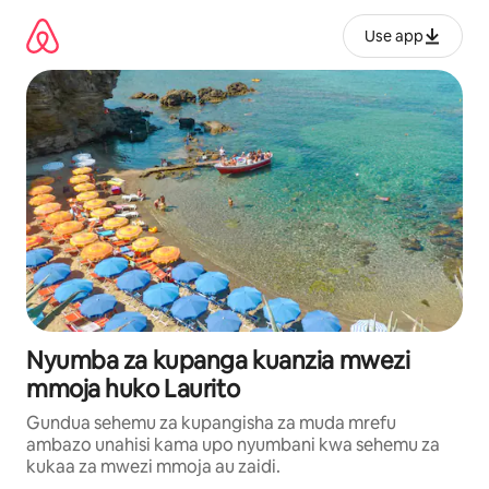
Ruka
kwenda
Use app
kwenye
maudhui
Nyumba za kupanga kuanzia mwezi
mmoja huko Laurito
Gundua sehemu za kupangisha za muda mrefu
ambazo unahisi kama upo nyumbani kwa sehemu za
kukaa za mwezi mmoja au zaidi.