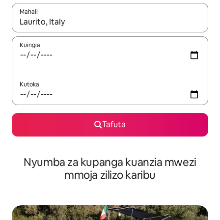
Mahali
Wakati matokeo yanapatikana, vinjari kwa kutumia vitufe vya v
Kuingia
Kutoka
Tafuta
Nyumba za kupanga kuanzia mwezi
mmoja zilizo karibu