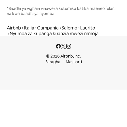
*Baadhi ya vighairi vinaweza kutumika katika maeneo fulani
na kwa baadhi ya nyumba.
Airbnb
Italia
Campania
Salerno
Laurito
Nyumba za kupanga kuanzia mwezi mmoja
© 2026 Airbnb, Inc.
Faragha
Masharti