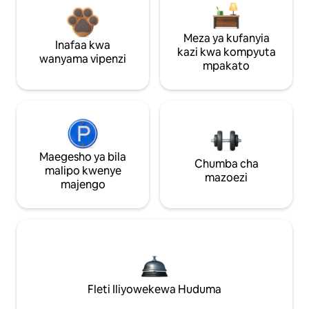
Meza ya kufanyia
Inafaa kwa
kazi kwa kompyuta
wanyama vipenzi
mpakato
Maegesho ya bila
Chumba cha
malipo kwenye
mazoezi
majengo
Fleti Iliyowekewa Huduma