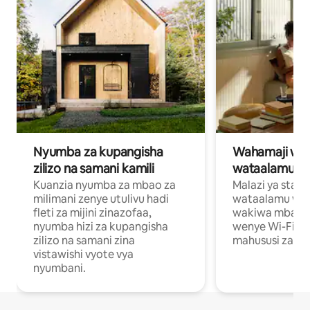
Nyumba za kupangisha
Wahamaji wa ki
zilizo na samani kamili
wataalamu wa
Kuanzia nyumba za mbao za
Malazi ya star
milimani zenye utulivu hadi
wataalamu wan
fleti za mijini zinazofaa,
wakiwa mbali na
nyumba hizi za kupangisha
wenye Wi-Fi n
zilizo na samani zina
mahususi za kuf
vistawishi vyote vya
nyumbani.