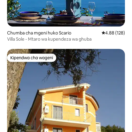
Chumba cha mgeni huko Scario
Ukadiriaji wa w
4.88 (128)
Villa Sole - Mtaro wa kupendeza wa ghuba
Kipendwa cha wageni
Kipendwa cha wageni