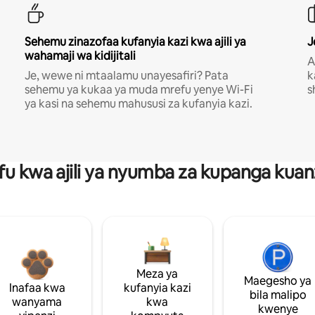
Sehemu zinazofaa kufanyia kazi kwa ajili ya
J
wahamaji wa kidijitali
A
Je, wewe ni mtaalamu unayesafiri? Pata
k
sehemu ya kukaa ya muda mrefu yenye Wi-Fi
s
ya kasi na sehemu mahususi za kufanyia kazi.
fu kwa ajili ya nyumba za kupanga ku
Meza ya
Maegesho ya
Inafaa kwa
kufanyia kazi
bila malipo
wanyama
kwa
kwenye