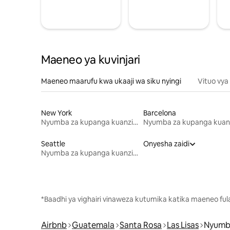
Maeneo ya kuvinjari
Maeneo maarufu kwa ukaaji wa siku nyingi
Vituo vya
New York
Barcelona
Nyumba za kupanga kuanzia mwezi mmoja
Seattle
Onyesha zaidi
Nyumba za kupanga kuanzia mwezi mmoja
*Baadhi ya vighairi vinaweza kutumika katika maeneo fu
Airbnb
Guatemala
Santa Rosa
Las Lisas
Nyumba