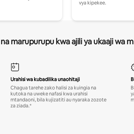
vya kipekee.
 na marupurupu kwa ajili ya ukaaji wa
Urahisi wa kubadilika unaohitaji
B
Chagua tarehe zako halisi za kuingia na
B
kutoka na uweke nafasi kwa urahisi
y
mtandaoni, bila kujizatiti au nyaraka zozote
m
za ziada.*