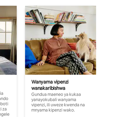
Wanyama vipenzi
wanakaribishwa
ia
Gundua maeneo ya kukaa
ando
yanayokubali wanyama
boti
vipenzi, ili uweze kwenda na
i za
mnyama kipenzi wako.
ngele