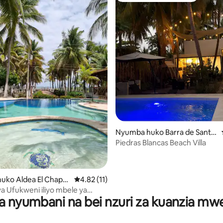
a 4.79 kati ya 5, tathmini 86
Nyumba huko Barra de Santia
go
Piedras Blancas Beach Villa
uko Aldea El Chapet
Ukadiriaji wa wastani wa 4.82 kati ya 5, tathm
4.82 (11)
 Ufukweni iliyo mbele ya
a nyumbani na bei nzuri za kuanzia m
El Chapetón