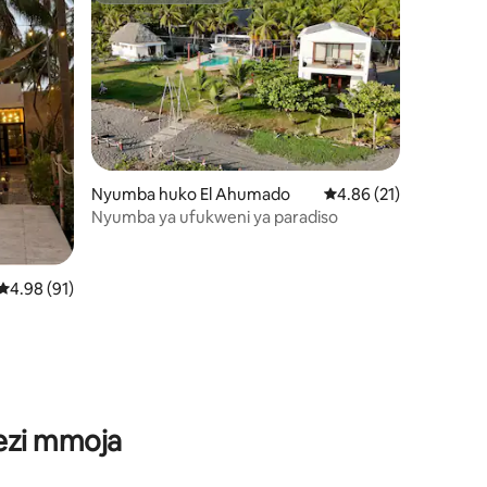
Nyumba huko El Ahumado
Ukadiriaji wa wastani w
4.86 (21)
Nyumba ya ufukweni ya paradiso
Ukadiriaji wa wastani wa 4.98 kati ya 5, tathmini 91
4.98 (91)
ini 11
wezi mmoja