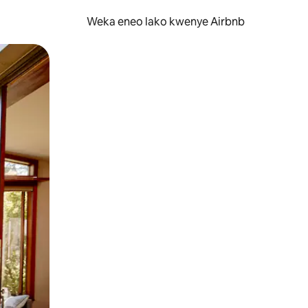
Weka eneo lako kwenye Airbnb
lezesha kidole kwenye ishara.