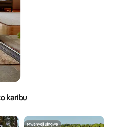
o karibu
Mwenyeji Bingwa
Mwenyeji Bingwa