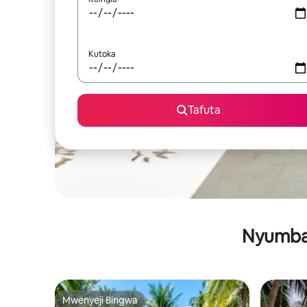
Kutoka
Tafuta
Nyumba 
Mwenyeji Bingwa
Mwenyeji Bingwa