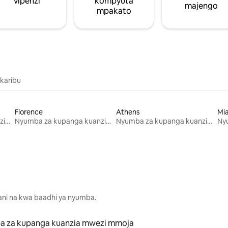
vipenzi
kompyuta
majengo
mpakato
 karibu
Florence
Athens
Mi
Nyumba za kupanga kuanzia mwezi mmoja
Nyumba za kupanga kuanzia mwezi mmoja
Nyumba za kupanga kuanzia mwezi mmoja
lani na kwa baadhi ya nyumba.
 za kupanga kuanzia mwezi mmoja