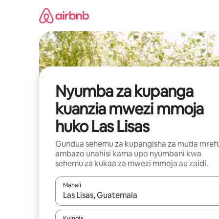
Ruka
kwenda
kwenye
maudhui
Nyumba za kupanga
kuanzia mwezi mmoja
huko Las Lisas
Gundua sehemu za kupangisha za muda mref
ambazo unahisi kama upo nyumbani kwa
sehemu za kukaa za mwezi mmoja au zaidi.
Mahali
Wakati matokeo yanapatikana, vinjari kwa kutumia
Kuingia