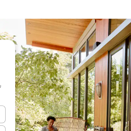
u
 vitufe vya vishale vya juu na chini au uchunguze kwa kugusa au kute