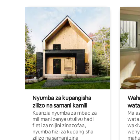
Nyumba za kupangisha
Waham
zilizo na samani kamili
wata
Kuanzia nyumba za mbao za
Malaz
milimani zenye utulivu hadi
wata
fleti za mijini zinazofaa,
wakiw
nyumba hizi za kupangisha
weny
zilizo na samani zina
mahus