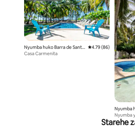
Nyumba huko Barra de Santia
Ukadiriaji wa wastani w
4.79 (86)
go
Casa Carmenita
Nyumba h
ón
Nyumba ya
Starehe z
bahari | 