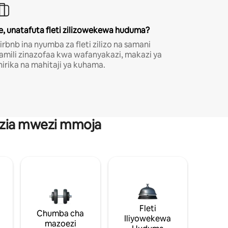
e, unatafuta fleti zilizowekewa huduma?
irbnb ina nyumba za fleti zilizo na samani
amili zinazofaa kwa wafanyakazi, makazi ya
hirika na mahitaji ya kuhama.
anzia mwezi mmoja
Fleti
Chumba cha
Iliyowekewa
mazoezi