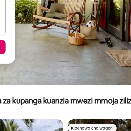
za kupanga kuanzia mwezi mmoja ziliz
Kipendwa cha wageni
Kipendwa cha wageni