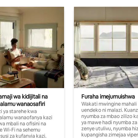
aji wa kidijitali na
Furaha imejumuishwa
alamu wanaosafiri
Wakati mwingine mahali
uendeko ni malazi. Kuanz
i ya starehe kwa
nyumba za mbao zilizo k
alamu wanaofanya kazi
ya mawe hadi nyumba za 
a mbali na ofisini na
zenye utulivu, nyumba hiz
e Wi-Fi na sehemu
kupangisha zimejaa vipe
usi za kufanyia kazi.