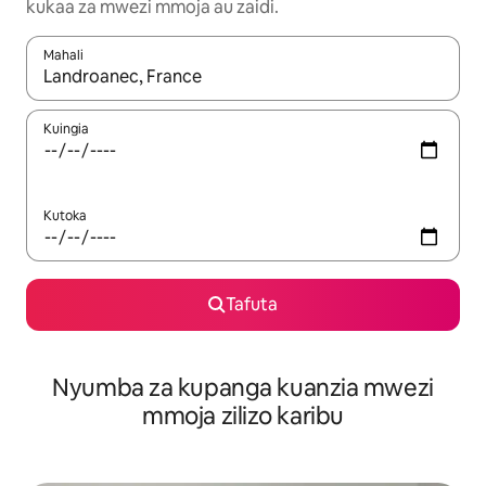
kukaa za mwezi mmoja au zaidi.
Mahali
Wakati matokeo yanapatikana, vinjari kwa kutumia vitufe vya v
Kuingia
Kutoka
Tafuta
Nyumba za kupanga kuanzia mwezi
mmoja zilizo karibu