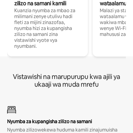
zilizo na samani kamili
wataalamu wa
Kuanzia nyumba za mbao za
Malazi ya star
milimani zenye utulivu hadi
wataalamu wan
fleti za mijini zinazofaa,
wakiwa mbali na
nyumba hizi za kupangisha
wenye Wi-Fi n
zilizo na samani zina
mahususi za kuf
vistawishi vyote vya
nyumbani.
Vistawishi na marupurupu kwa ajili ya
ukaaji wa muda mrefu
Nyumba za kupangisha zilizo na samani
Nyumba zilizowekewa huduma kamili zinajumuisha