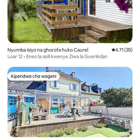
Nyumba isiyo na ghorofa huko Caurel
Ukadiriaji wa 
4.71 (35)
Loar 12 • Eneo la asili kwenye Ziwa la Guerlédan
Kipendwa cha wageni
Kipendwa cha wageni