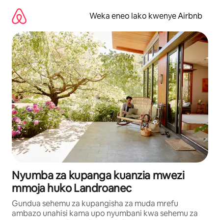
Ruka
kwenda
Weka eneo lako kwenye Airbnb
kwenye
maudhui
Nyumba za kupanga kuanzia mwezi
mmoja huko Landroanec
Gundua sehemu za kupangisha za muda mrefu
ambazo unahisi kama upo nyumbani kwa sehemu za