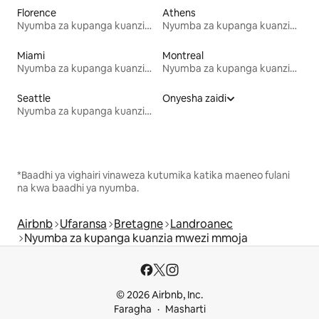
Florence
Athens
Nyumba za kupanga kuanzia mwezi mmoja
Nyumba za kupanga kuanzia mwezi mmoja
Miami
Montreal
Nyumba za kupanga kuanzia mwezi mmoja
Nyumba za kupanga kuanzia mwezi mmoja
Seattle
Onyesha zaidi
Nyumba za kupanga kuanzia mwezi mmoja
*Baadhi ya vighairi vinaweza kutumika katika maeneo fulani
na kwa baadhi ya nyumba.
Airbnb
Ufaransa
Bretagne
Landroanec
Nyumba za kupanga kuanzia mwezi mmoja
© 2026 Airbnb, Inc.
Faragha
Masharti