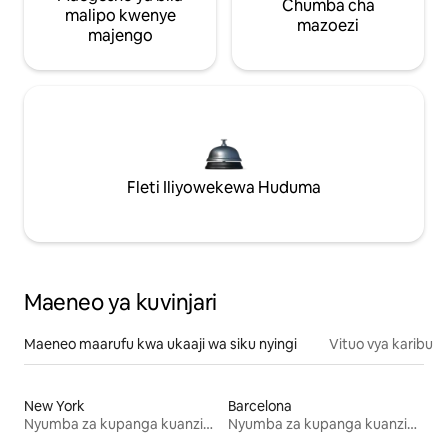
Chumba cha
malipo kwenye
mazoezi
majengo
Fleti Iliyowekewa Huduma
Maeneo ya kuvinjari
Maeneo maarufu kwa ukaaji wa siku nyingi
Vituo vya karibu
New York
Barcelona
Nyumba za kupanga kuanzia mwezi mmoja
Nyumba za kupanga kuanzia mwezi mmoja