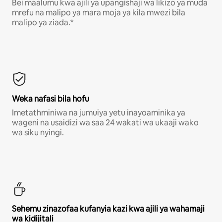
Bei maalumu kwa ajili ya upangishaji wa likizo ya muda
mrefu na malipo ya mara moja ya kila mwezi bila
malipo ya ziada.*
Weka nafasi bila hofu
Imetathminiwa na jumuiya yetu inayoaminika ya
wageni na usaidizi wa saa 24 wakati wa ukaaji wako
wa siku nyingi.
Sehemu zinazofaa kufanyia kazi kwa ajili ya wahamaji
wa kidijitali