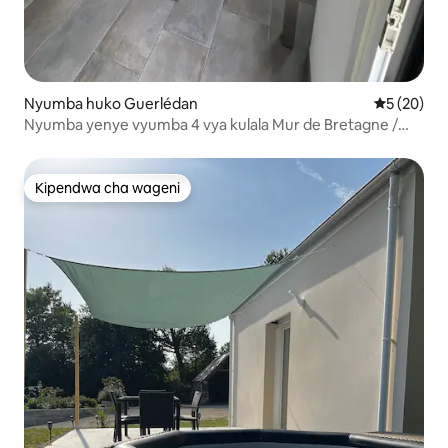
Nyumba huko Guerlédan
Ukadiriaji 
5 (20)
Nyumba yenye vyumba 4 vya kulala Mur de Bretagne /
Guerlédan
Kipendwa cha wageni
Kipendwa cha wageni