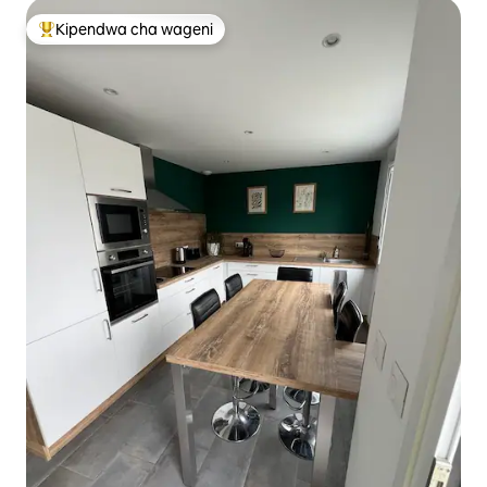
Kipendwa cha wageni
Kipendwa maarufu cha wageni