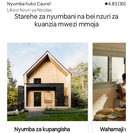
Nyumba huko Caurel
Ukadiriaji wa 
4.83 (30)
Likizo Nzuri ya Nicolas
Starehe za nyumbani na bei nzuri za
kuanzia mwezi mmoja
Nyumba za kupangisha
Wahamaji wa ki