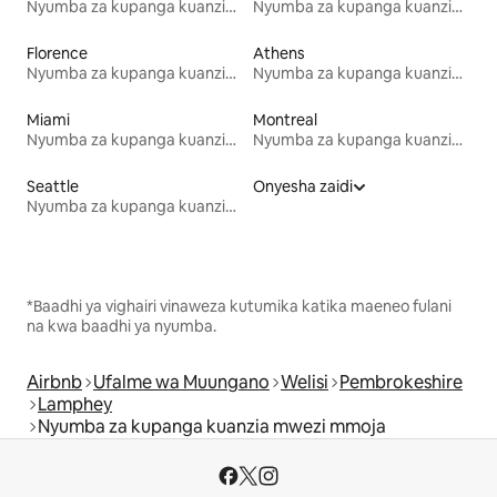
Nyumba za kupanga kuanzia mwezi mmoja
Nyumba za kupanga kuanzia mwezi mmoja
Florence
Athens
Nyumba za kupanga kuanzia mwezi mmoja
Nyumba za kupanga kuanzia mwezi mmoja
Miami
Montreal
Nyumba za kupanga kuanzia mwezi mmoja
Nyumba za kupanga kuanzia mwezi mmoja
Seattle
Onyesha zaidi
Nyumba za kupanga kuanzia mwezi mmoja
*Baadhi ya vighairi vinaweza kutumika katika maeneo fulani
na kwa baadhi ya nyumba.
Airbnb
Ufalme wa Muungano
Welisi
Pembrokeshire
Lamphey
Nyumba za kupanga kuanzia mwezi mmoja