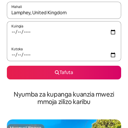
Mahali
Wakati matokeo yanapatikana, vinjari kwa kutumia vitufe vya v
Kuingia
Kutoka
Tafuta
Nyumba za kupanga kuanzia mwezi
mmoja zilizo karibu