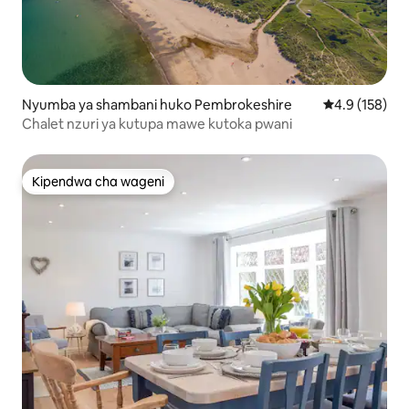
Nyumba ya shambani huko Pembrokeshire
Ukadiriaji wa 
4.9 (158)
Chalet nzuri ya kutupa mawe kutoka pwani
Kipendwa cha wageni
Kipendwa cha wageni