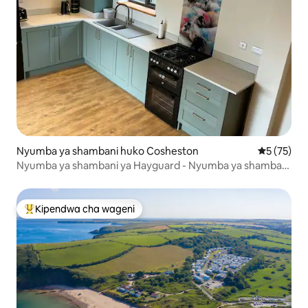
Nyumba ya shambani huko Cosheston
Ukadiriaji 
5 (75)
Nyumba ya shambani ya Hayguard - Nyumba ya shambani
ya Pembroke
Kipendwa cha wageni
Kipendwa maarufu cha wageni