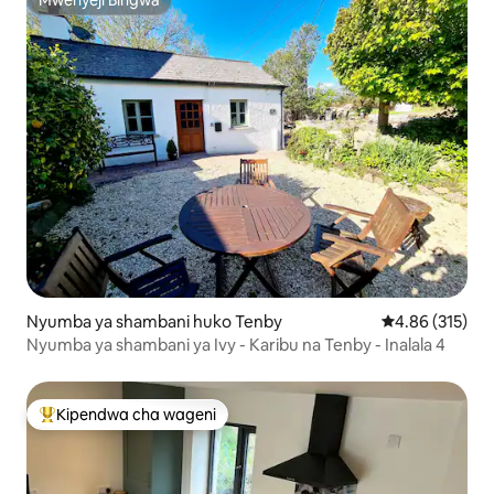
Mwenyeji Bingwa
Mwenyeji Bingwa
Nyumba ya shambani huko Tenby
Ukadiriaji wa w
4.86 (315)
Nyumba ya shambani ya Ivy - Karibu na Tenby - Inalala 4
Kipendwa cha wageni
Kipendwa maarufu cha wageni