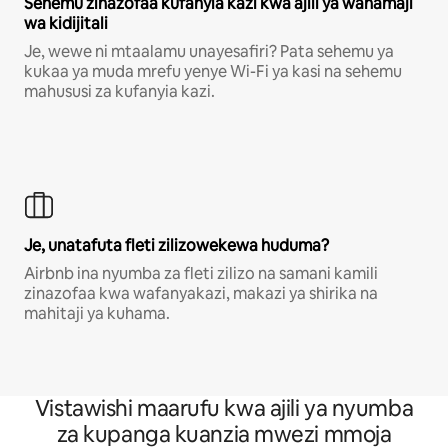
Sehemu zinazofaa kufanyia kazi kwa ajili ya wahamaji
wa kidijitali
Je, wewe ni mtaalamu unayesafiri? Pata sehemu ya
kukaa ya muda mrefu yenye Wi-Fi ya kasi na sehemu
mahususi za kufanyia kazi.
Je, unatafuta fleti zilizowekewa huduma?
Airbnb ina nyumba za fleti zilizo na samani kamili
zinazofaa kwa wafanyakazi, makazi ya shirika na
mahitaji ya kuhama.
Vistawishi maarufu kwa ajili ya nyumba
za kupanga kuanzia mwezi mmoja