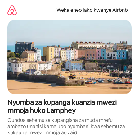
Ruka
kwenda
Weka eneo lako kwenye Airbnb
kwenye
maudhui
Nyumba za kupanga kuanzia mwezi
mmoja huko Lamphey
Gundua sehemu za kupangisha za muda mrefu
ambazo unahisi kama upo nyumbani kwa sehemu za
kukaa za mwezi mmoja au zaidi.