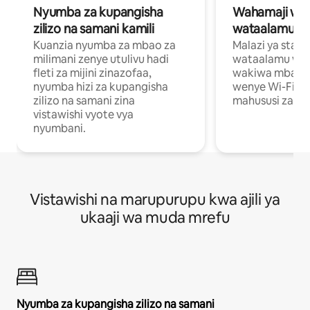
Nyumba za kupangisha
Wahamaji wa ki
zilizo na samani kamili
wataalamu wa
Kuanzia nyumba za mbao za
Malazi ya star
milimani zenye utulivu hadi
wataalamu wan
fleti za mijini zinazofaa,
wakiwa mbali na
nyumba hizi za kupangisha
wenye Wi-Fi n
zilizo na samani zina
mahususi za kuf
vistawishi vyote vya
nyumbani.
Vistawishi na marupurupu kwa ajili ya
ukaaji wa muda mrefu
Nyumba za kupangisha zilizo na samani