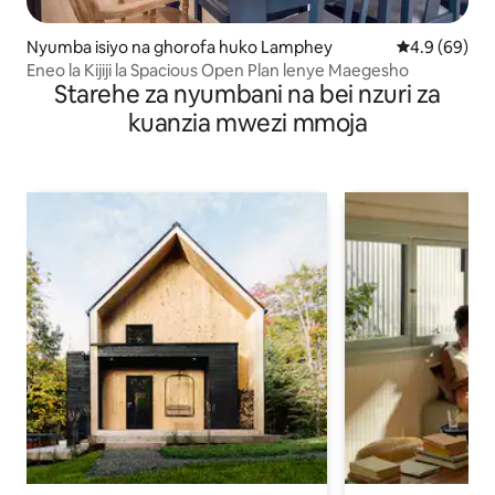
Nyumba isiyo na ghorofa huko Lamphey
Ukadiriaji wa
4.9 (69)
Eneo la Kijiji la Spacious Open Plan lenye Maegesho
Starehe za nyumbani na bei nzuri za
kuanzia mwezi mmoja