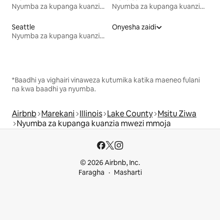
Nyumba za kupanga kuanzia mwezi mmoja
Nyumba za kupanga kuanzia mwezi mmoja
Seattle
Onyesha zaidi
Nyumba za kupanga kuanzia mwezi mmoja
*Baadhi ya vighairi vinaweza kutumika katika maeneo fulani
na kwa baadhi ya nyumba.
Airbnb
Marekani
Illinois
Lake County
Msitu Ziwa
Nyumba za kupanga kuanzia mwezi mmoja
© 2026 Airbnb, Inc.
Faragha
Masharti