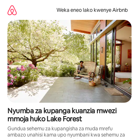
Ruka
kwenda
Weka eneo lako kwenye Airbnb
kwenye
maudhui
Nyumba za kupanga kuanzia mwezi
mmoja huko Lake Forest
Gundua sehemu za kupangisha za muda mrefu
ambazo unahisi kama upo nyumbani kwa sehemu za