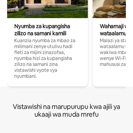
Nyumba za kupangisha
Wahamaji wa ki
zilizo na samani kamili
wataalamu wa
Kuanzia nyumba za mbao za
Malazi ya star
milimani zenye utulivu hadi
wataalamu wan
fleti za mijini zinazofaa,
wakiwa mbali na
nyumba hizi za kupangisha
wenye Wi-Fi n
zilizo na samani zina
mahususi za kuf
vistawishi vyote vya
nyumbani.
Vistawishi na marupurupu kwa ajili ya
ukaaji wa muda mrefu