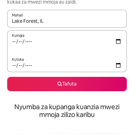
kukaa za mwezi mmoja au zaidi.
Mahali
Wakati matokeo yanapatikana, vinjari kwa kutumia vitufe vya v
Kuingia
Kutoka
Tafuta
Nyumba za kupanga kuanzia mwezi
mmoja zilizo karibu