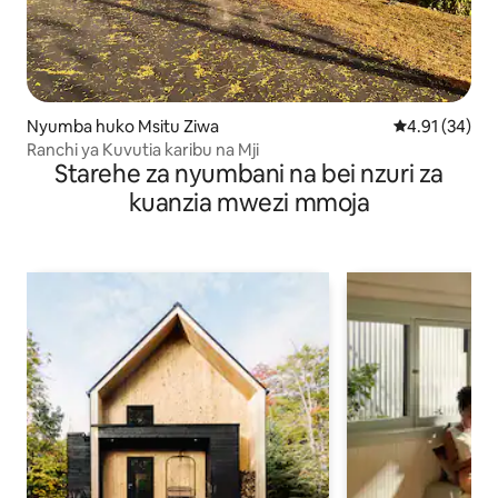
Nyumba huko Msitu Ziwa
Ukadiriaji wa 
4.91 (34)
Ranchi ya Kuvutia karibu na Mji
Starehe za nyumbani na bei nzuri za
kuanzia mwezi mmoja