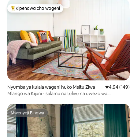
Kipendwa cha wageni
Kipendwa maarufu cha wageni
Nyumba ya kulala wageni huko Msitu Ziwa
Ukadiriaji wa w
4.94 (149)
Mlango wa Kijani - salama na tulivu na uwezo wa
kutembea
Mwenyeji Bingwa
Mwenyeji Bingwa