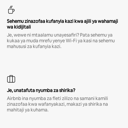
Sehemu zinazofaa kufanyia kazi kwa ajili ya wahamaji
wa kidijitali
Je, wewe ni mtaalamu unayesafiri? Pata sehemu ya
kukaa ya muda mrefu yenye Wi-Fi ya kasi na sehemu
mahususi za kufanyia kazi.
Je, unatafuta nyumba za shirika?
Airbnb ina nyumba za fleti zilizo na samani kamili
zinazofaa kwa wafanyakazi, makazi ya shirika na
mahitaji ya kuhama.