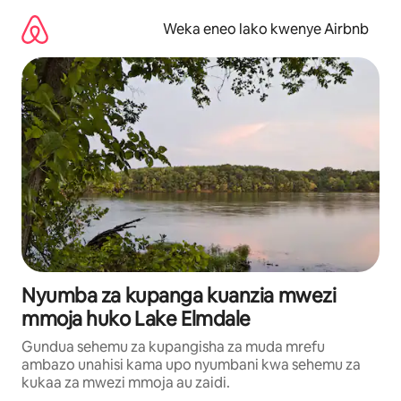
Ruka
kwenda
Weka eneo lako kwenye Airbnb
kwenye
maudhui
Nyumba za kupanga kuanzia mwezi
mmoja huko Lake Elmdale
Gundua sehemu za kupangisha za muda mrefu
ambazo unahisi kama upo nyumbani kwa sehemu za
kukaa za mwezi mmoja au zaidi.