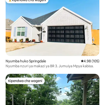
Kipendwa cha wageni
Kipendwa maarufu cha wageni
Nyumba huko Springdale
Ukadiriaji wa w
4.98 (105)
Nyumba nzuri ya makazi ya BR 3. Jumuiya Mpya kabisa.
Kipendwa cha wageni
Kipendwa cha wageni