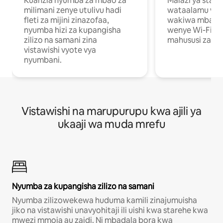
Kuanzia nyumba za mbao za
Malazi ya star
milimani zenye utulivu hadi
wataalamu wan
fleti za mijini zinazofaa,
wakiwa mbali na
nyumba hizi za kupangisha
wenye Wi-Fi n
zilizo na samani zina
mahususi za kuf
vistawishi vyote vya
nyumbani.
Vistawishi na marupurupu kwa ajili ya
ukaaji wa muda mrefu
Nyumba za kupangisha zilizo na samani
Nyumba zilizowekewa huduma kamili zinajumuisha
jiko na vistawishi unavyohitaji ili uishi kwa starehe kwa
mwezi mmoja au zaidi. Ni mbadala bora kwa