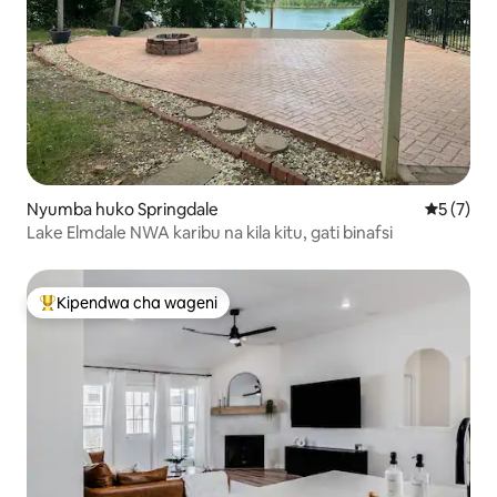
Nyumba huko Springdale
Ukadiriaji
5 (7)
Lake Elmdale NWA karibu na kila kitu, gati binafsi
Kipendwa cha wageni
Kipendwa maarufu cha wageni