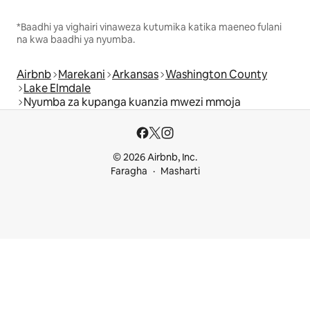
*Baadhi ya vighairi vinaweza kutumika katika maeneo fulani
na kwa baadhi ya nyumba.
Airbnb
Marekani
Arkansas
Washington County
Lake Elmdale
Nyumba za kupanga kuanzia mwezi mmoja
© 2026 Airbnb, Inc.
Faragha
Masharti