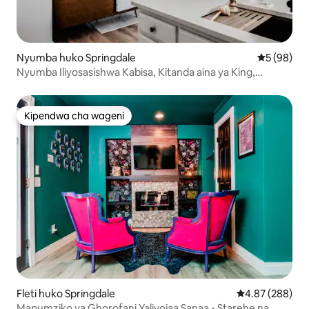
Nyumba huko Springdale
Ukadiriaji 
5 (98)
Nyumba Iliyosasishwa Kabisa, Kitanda aina ya King,
w/Beseni la maji moto
Kipendwa cha wageni
Kipendwa cha wageni
Fleti huko Springdale
Ukadiriaji wa w
4.87 (288)
Mapumziko ya Ghorofani Yaliyojaa Sanaa • Starehe na