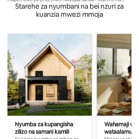
Starehe za nyumbani na bei nzuri za
Utulivu
kuanzia mwezi mmoja
Nyumba za kupangisha
Wahamaji wa ki
zilizo na samani kamili
wataalamu wa