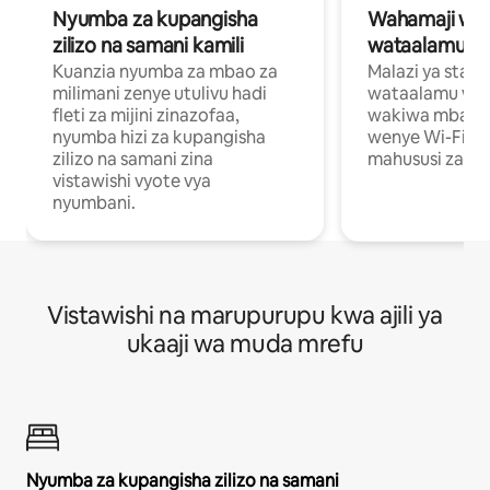
Nyumba za kupangisha
Wahamaji wa ki
zilizo na samani kamili
wataalamu wa
Kuanzia nyumba za mbao za
Malazi ya star
milimani zenye utulivu hadi
wataalamu wan
fleti za mijini zinazofaa,
wakiwa mbali na
nyumba hizi za kupangisha
wenye Wi-Fi n
zilizo na samani zina
mahususi za kuf
vistawishi vyote vya
nyumbani.
Vistawishi na marupurupu kwa ajili ya
ukaaji wa muda mrefu
Nyumba za kupangisha zilizo na samani