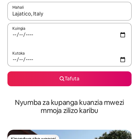
Mahali
Wakati matokeo yanapatikana, vinjari kwa kutumia vitufe vya v
Kuingia
Kutoka
Tafuta
Nyumba za kupanga kuanzia mwezi
mmoja zilizo karibu