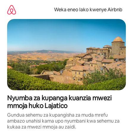
Ruka
kwenda
Weka eneo lako kwenye Airbnb
kwenye
maudhui
Nyumba za kupanga kuanzia mwezi
mmoja huko Lajatico
Gundua sehemu za kupangisha za muda mrefu
ambazo unahisi kama upo nyumbani kwa sehemu za
kukaa za mwezi mmoja au zaidi.