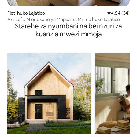
Fleti huko Lajatico
Ukadiriaji wa 
4.94 (34)
Art Loft: Mionekano ya Mapaa na Milima huko Lajatico
Starehe za nyumbani na bei nzuri za
kuanzia mwezi mmoja