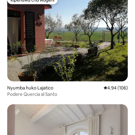
Kipendwa cha wageni
Kipendwa cha wageni
Nyumba huko Lajatico
Ukadiriaji wa w
4.94 (106)
Podere Quercia al Santo