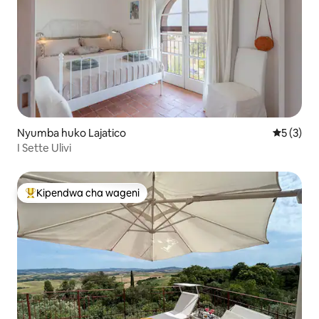
Nyumba huko Lajatico
Ukadiriaji
5 (3)
I Sette Ulivi
Kipendwa cha wageni
Kipendwa maarufu cha wageni