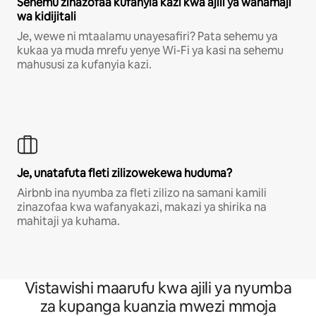
Sehemu zinazofaa kufanyia kazi kwa ajili ya wahamaji
wa kidijitali
Je, wewe ni mtaalamu unayesafiri? Pata sehemu ya
kukaa ya muda mrefu yenye Wi-Fi ya kasi na sehemu
mahususi za kufanyia kazi.
Je, unatafuta fleti zilizowekewa huduma?
Airbnb ina nyumba za fleti zilizo na samani kamili
zinazofaa kwa wafanyakazi, makazi ya shirika na
mahitaji ya kuhama.
Vistawishi maarufu kwa ajili ya nyumba
za kupanga kuanzia mwezi mmoja