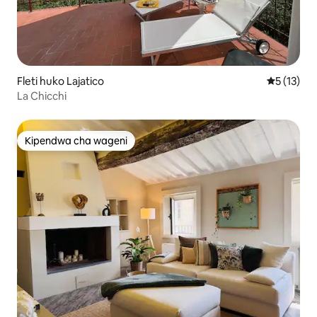
Fleti huko Lajatico
Ukadiriaji 
5 (13)
La Chicchi
Kipendwa cha wageni
Kipendwa cha wageni