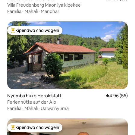
Villa Freudenberg Maoni ya kipekee
Familia
·
Mahali
·
Mandhari
Kipendwa cha wageni
Kipendwa maarufu cha wageni
Nyumba huko Heroldstatt
Ukadiriaji wa 
4.96 (56)
Ferienhütte auf der Alb
Familia
·
Mahali
·
Ua wa nyuma
Kipendwa cha wageni
Kipendwa maarufu cha wageni