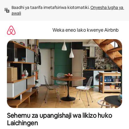
Ruka
Baadhi ya taarifa imetafsiriwa kiotomatiki. 
Onyesha lugha ya 
kwenda
awali
kwenye
maudhui
Weka eneo lako kwenye Airbnb
Sehemu za upangishaji wa likizo huko
Laichingen