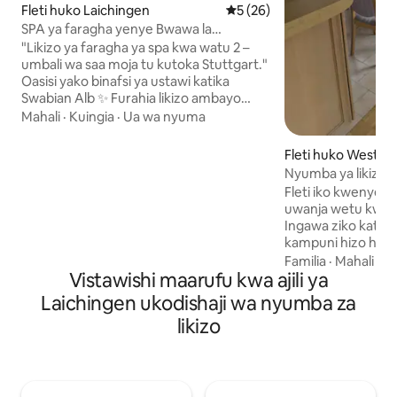
Fleti huko Laichingen
Ukadiriaji wa wastani wa 5 ka
5 (26)
SPA ya faragha yenye Bwawa la
kuogelea na Sauna (saa 1 kutoka
"Likizo ya faragha ya spa kwa watu 2 –
Stuttgart)
umbali wa saa moja tu kutoka Stuttgart."
Oasisi yako binafsi ya ustawi katika
Swabian Alb ✨ Furahia likizo ambayo
usingeweza kuipata isipokuwa kwenye
Mahali
·
Kuingia
·
Ua wa nyuma
hoteli za kipekee za spa, yote kwa ajili
yako mwenyewe. Hakuna kushiriki,
Fleti huko Wester
hakuna wageni wengine: bwawa, sauna
Nyumba ya likizo
na utulivu, vyote ni vyako. 🌿 Mazingira
Fleti iko kwenye g
ya asili na utulivu Iko moja kwa moja
uwanja wetu kwenye
kwenye Swabian Alb – bora kwa ajili ya
Ingawa ziko katika
mapumziko Utulivu kamili, hakuna
kampuni hizo hazit
msongamano wa magari, hakuna
Karibu kabisa na ma
Familia
·
Mahali
·
Ub
mafadhaiko Inafaa kabisa kwa "kujiondoa
Vistawishi maarufu kwa ajili ya
katikati ya eneo l
kwenye mitandao ya kijamii"
Swabian Alb. Hapa
Laichingen ukodishaji wa nyumba za
mapumziko na naf
likizo
mashambani. Fleti ni bora kwa wanandoa
au familia. Mazingi
na maisha ya mas
mlango wa mbele. 
yeyote anayetafuta li