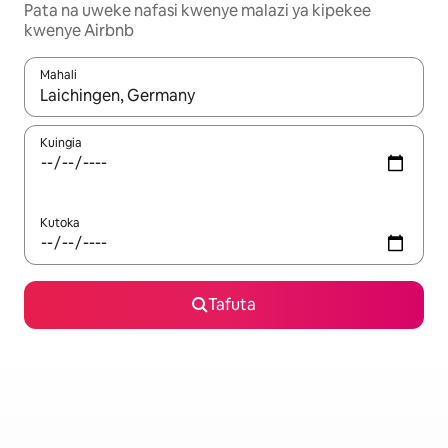
Pata na uweke nafasi kwenye malazi ya kipekee
kwenye Airbnb
Mahali
Wakati matokeo yanapatikana, vinjari kwa kutumia vitufe vya v
Kuingia
Kutoka
Tafuta