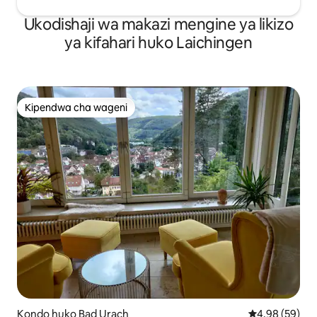
Ukodishaji wa makazi mengine ya likizo
ya kifahari huko Laichingen
Kipendwa cha wageni
Kipendwa cha wageni
Kondo huko Bad Urach
Ukadiriaji wa 
4.98 (59)