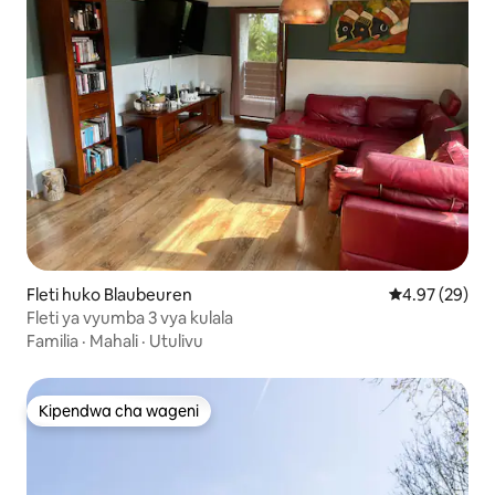
Fleti huko Blaubeuren
Ukadiriaji wa 
4.97 (29)
Fleti ya vyumba 3 vya kulala
Familia
·
Mahali
·
Utulivu
Kipendwa cha wageni
Kipendwa cha wageni