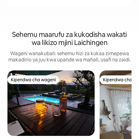
Sehemu maarufu za kukodisha wakati
wa likizo mjini Laichingen
Wageni wanakubali: sehemu hizi za kukaa zimepewa
makadirio ya juu kwa upande wa mahali, usafi na zaidi.
Kipendwa cha wageni
Kipendwa cha wa
Kipendwa cha wageni
Kipendwa cha wa