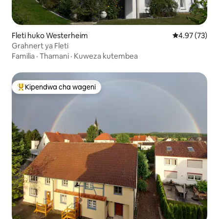
Fleti huko Westerheim
Ukadiriaji wa 
4.97 (73)
Grahnert ya Fleti
Familia
·
Thamani
·
Kuweza kutembea
Kipendwa cha wageni
Kipendwa maarufu cha wageni