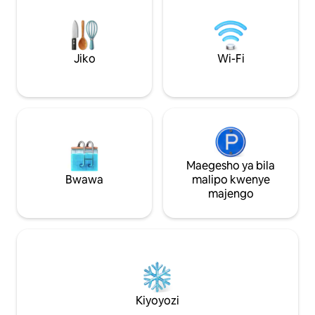
ombi, kuna mayai 
wetu wenyewe kila
Jiko
Wi-Fi
Maegesho ya bila
Bwawa
malipo kwenye
majengo
Kiyoyozi