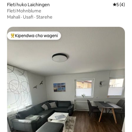
Fleti huko Laichingen
Ukadiriaji
5 (4)
Fleti Mohnblume
Mahali
·
Usafi
·
Starehe
Kipendwa cha wageni
Kipendwa maarufu cha wageni