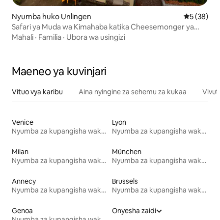
Nyumba huko Unlingen
Ukadiriaji 
5 (38)
Safari ya Muda wa Kimahaba katika Cheesemonger ya
Kihistoria
Mahali
·
Familia
·
Ubora wa usingizi
Maeneo ya kuvinjari
Vituo vya karibu
Aina nyingine za sehemu za kukaa
Vivut
Venice
Lyon
Nyumba za kupangisha wakati wa likizo
Nyumba za kupangisha wakati wa likizo
Milan
München
Nyumba za kupangisha wakati wa likizo
Nyumba za kupangisha wakati wa likizo
Annecy
Brussels
Nyumba za kupangisha wakati wa likizo
Nyumba za kupangisha wakati wa likizo
Genoa
Onyesha zaidi
Nyumba za kupangisha wakati wa likizo