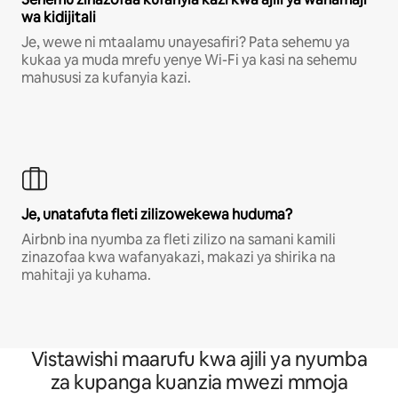
wa kidijitali
Je, wewe ni mtaalamu unayesafiri? Pata sehemu ya
kukaa ya muda mrefu yenye Wi-Fi ya kasi na sehemu
mahususi za kufanyia kazi.
Je, unatafuta fleti zilizowekewa huduma?
Airbnb ina nyumba za fleti zilizo na samani kamili
zinazofaa kwa wafanyakazi, makazi ya shirika na
mahitaji ya kuhama.
Vistawishi maarufu kwa ajili ya nyumba
za kupanga kuanzia mwezi mmoja