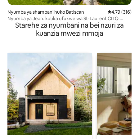
Nyumba ya shambani huko Batiscan
Ukadiriaji wa w
4.79 (316)
Nyumba ya Jean: katika ufukwe wa St-Laurent CITQ:
Starehe za nyumbani na bei nzuri za
296442
kuanzia mwezi mmoja