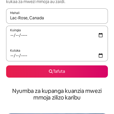
kukaa za mwezi mmoja au zaidi.
Mahali
Wakati matokeo yanapatikana, vinjari kwa kutumia vitufe vya v
Kuingia
Kutoka
Tafuta
Nyumba za kupanga kuanzia mwezi
mmoja zilizo karibu