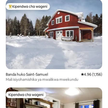
Kipendwa cha wageni
Kipendwa maarufu cha wageni
Banda huko Saint-Samuel
Ukadiriaji wa was
4.96 (1,156)
Mali isiyohamishika ya mwalikwa mwekundu
Kipendwa cha wageni
Kipendwa cha wageni