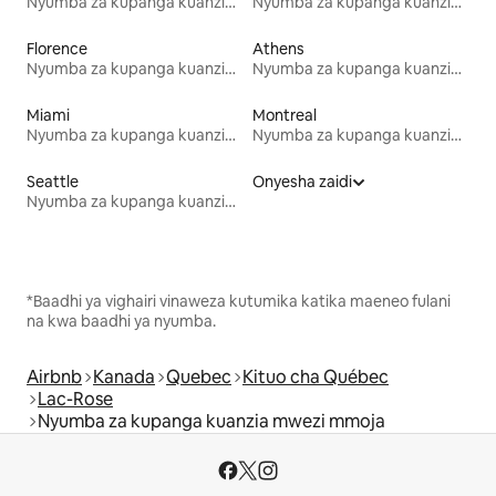
Nyumba za kupanga kuanzia mwezi mmoja
Nyumba za kupanga kuanzia mwezi mmoja
Florence
Athens
Nyumba za kupanga kuanzia mwezi mmoja
Nyumba za kupanga kuanzia mwezi mmoja
Miami
Montreal
Nyumba za kupanga kuanzia mwezi mmoja
Nyumba za kupanga kuanzia mwezi mmoja
Seattle
Onyesha zaidi
Nyumba za kupanga kuanzia mwezi mmoja
*Baadhi ya vighairi vinaweza kutumika katika maeneo fulani
na kwa baadhi ya nyumba.
Airbnb
Kanada
Quebec
Kituo cha Québec
Lac-Rose
Nyumba za kupanga kuanzia mwezi mmoja