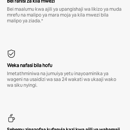
Bei rahisi za kila mwezi
Bei maalumu kwa ajili ya upangishaji wa likizo ya muda
mrefu na malipo ya mara moja ya kila mwezi bila
malipo ya ziada.*
Weka nafasi bila hofu
Imetathminiwa na jumuiya yetu inayoaminika ya
wageni na usaidizi wa saa 24 wakati wa ukaaji wako
wa siku nyingi.
Sehemu zinazofaa kufanyia kazi kwa ajili ya wahamaji