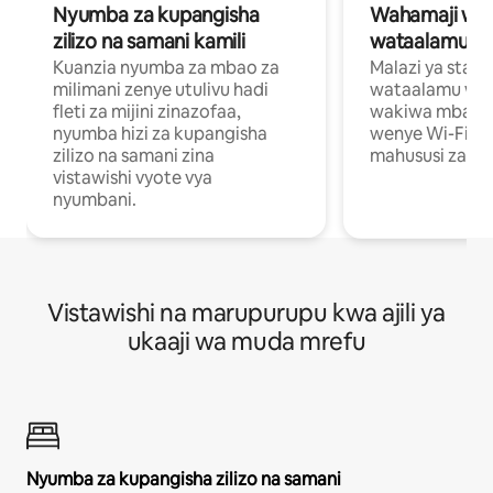
Nyumba za kupangisha
Wahamaji wa ki
zilizo na samani kamili
wataalamu wa
Kuanzia nyumba za mbao za
Malazi ya star
milimani zenye utulivu hadi
wataalamu wan
fleti za mijini zinazofaa,
wakiwa mbali na
nyumba hizi za kupangisha
wenye Wi-Fi n
zilizo na samani zina
mahususi za kuf
vistawishi vyote vya
nyumbani.
Vistawishi na marupurupu kwa ajili ya
ukaaji wa muda mrefu
Nyumba za kupangisha zilizo na samani