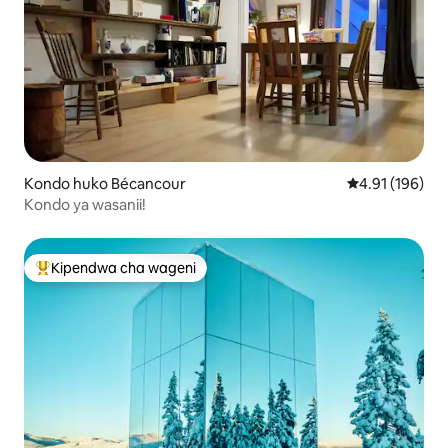
Kondo huko Bécancour
Ukadiriaji wa w
4.91 (196)
Kondo ya wasanii!
Kipendwa cha wageni
Kipendwa maarufu cha wageni