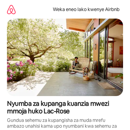
Ruka
kwenda
Weka eneo lako kwenye Airbnb
kwenye
maudhui
Nyumba za kupanga kuanzia mwezi
mmoja huko Lac-Rose
Gundua sehemu za kupangisha za muda mrefu
ambazo unahisi kama upo nyumbani kwa sehemu za