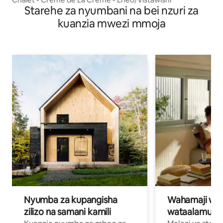
Starehe za nyumbani na bei nzuri za
kuanzia mwezi mmoja
Nyumba za kupangisha
Wahamaji wa ki
zilizo na samani kamili
wataalamu wa