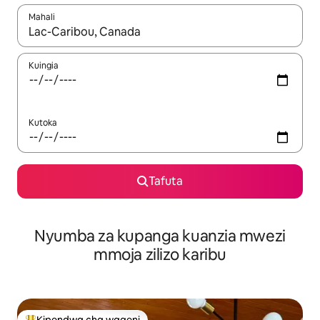
Mahali
Wakati matokeo yanapatikana, vinjari kwa kutumia vitufe vya v
Kuingia
Kutoka
Tafuta
Nyumba za kupanga kuanzia mwezi
mmoja zilizo karibu