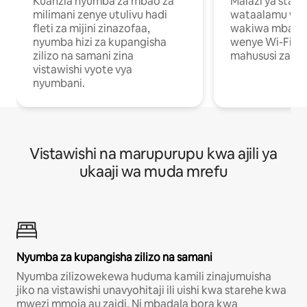
Kuanzia nyumba za mbao za
Malazi ya star
milimani zenye utulivu hadi
wataalamu wan
fleti za mijini zinazofaa,
wakiwa mbali na
nyumba hizi za kupangisha
wenye Wi-Fi n
zilizo na samani zina
mahususi za kuf
vistawishi vyote vya
nyumbani.
Vistawishi na marupurupu kwa ajili ya
ukaaji wa muda mrefu
Nyumba za kupangisha zilizo na samani
Nyumba zilizowekewa huduma kamili zinajumuisha
jiko na vistawishi unavyohitaji ili uishi kwa starehe kwa
mwezi mmoja au zaidi. Ni mbadala bora kwa