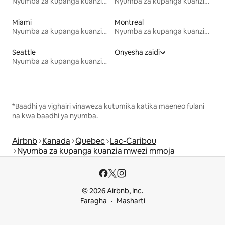
Nyumba za kupanga kuanzia mwezi mmoja
Nyumba za kupanga kuanzia mwezi mmoja
Miami
Montreal
Nyumba za kupanga kuanzia mwezi mmoja
Nyumba za kupanga kuanzia mwezi mmoja
Seattle
Onyesha zaidi
Nyumba za kupanga kuanzia mwezi mmoja
*Baadhi ya vighairi vinaweza kutumika katika maeneo fulani
na kwa baadhi ya nyumba.
Airbnb
Kanada
Quebec
Lac-Caribou
Nyumba za kupanga kuanzia mwezi mmoja
© 2026 Airbnb, Inc.
Faragha
Masharti