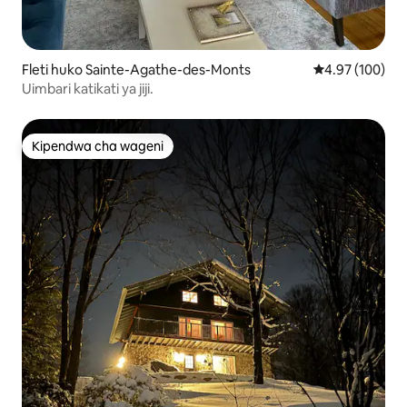
Fleti huko Sainte-Agathe-des-Monts
Ukadiriaji wa w
4.97 (100)
Uimbari katikati ya jiji.
Kipendwa cha wageni
Kipendwa cha wageni