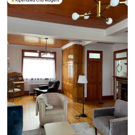
Kipendwa cha wageni
Kipendwa maarufu cha wageni