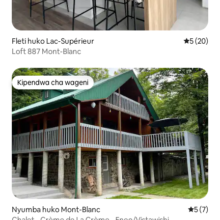
Fleti huko Lac-Supérieur
Ukadiriaji 
5 (20)
Loft 887 Mont-Blanc
Kipendwa cha wageni
Kipendwa cha wageni
Nyumba huko Mont-Blanc
Ukadiriaji
5 (7)
Chalet - Crème de La Crème - Eneo/Vistawishi