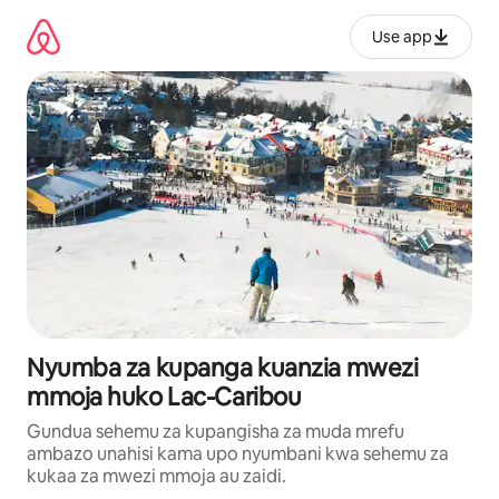
Ruka
kwenda
Use app
kwenye
maudhui
Nyumba za kupanga kuanzia mwezi
mmoja huko Lac-Caribou
Gundua sehemu za kupangisha za muda mrefu
ambazo unahisi kama upo nyumbani kwa sehemu za
kukaa za mwezi mmoja au zaidi.