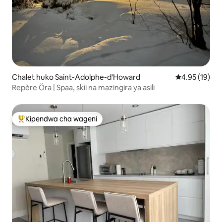
Chalet huko Saint-Adolphe-d'Howard
Ukadiriaji wa 
4.95 (19)
Repère Öra | Spaa, skii na mazingira ya asili
Kipendwa cha wageni
Kipendwa maarufu cha wageni