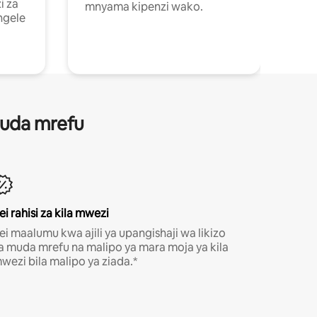
i za
mnyama kipenzi wako.
ngele
 muda mrefu
ei rahisi za kila mwezi
ei maalumu kwa ajili ya upangishaji wa likizo
a muda mrefu na malipo ya mara moja ya kila
wezi bila malipo ya ziada.*