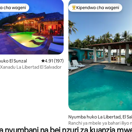
a cha wageni
Kipendwa cha wageni
a cha wageni
Kipendwa maarufu cha wageni
uko El Sunzal
Ukadiriaji wa wastani wa 4.91 kati ya 5, tathmi
4.91 (197)
 Xanadu La Libertad El Salvador
 4.96 kati ya 5, tathmini 162
Nyumba huko La Libertad, El Sa
ador
Ranchi ya mbele ya bahari iliyo
a nyumbani na bei nzuri za kuanzia m
Ranchi ya Utulivu