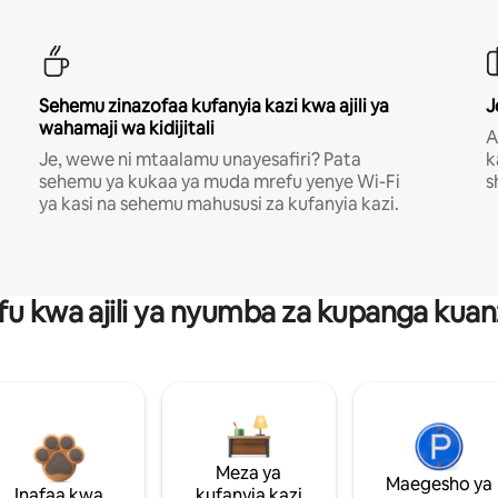
Sehemu zinazofaa kufanyia kazi kwa ajili ya
J
wahamaji wa kidijitali
A
Je, wewe ni mtaalamu unayesafiri? Pata
k
sehemu ya kukaa ya muda mrefu yenye Wi-Fi
s
ya kasi na sehemu mahususi za kufanyia kazi.
fu kwa ajili ya nyumba za kupanga ku
Meza ya
Maegesho ya
Inafaa kwa
kufanyia kazi