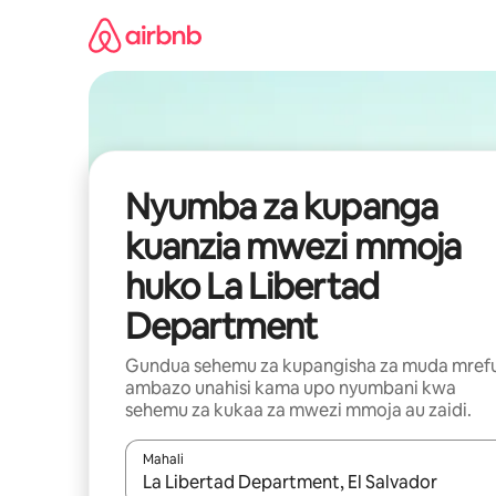
Ruka
kwenda
kwenye
maudhui
Nyumba za kupanga
kuanzia mwezi mmoja
huko La Libertad
Department
Gundua sehemu za kupangisha za muda mref
ambazo unahisi kama upo nyumbani kwa
sehemu za kukaa za mwezi mmoja au zaidi.
Mahali
Wakati matokeo yanapatikana, vinjari kwa kutumia