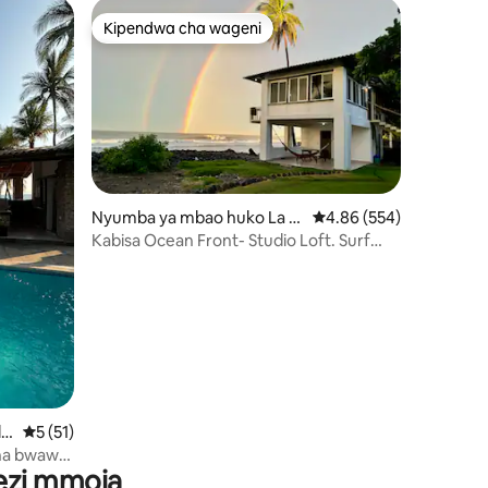
Kipendwa cha wageni
Kipendwa cha wageni
Nyumba ya mbao huko La Li
Ukadiriaji wa wastani wa
4.86 (554)
ni 197
bertad
Kabisa Ocean Front- Studio Loft. Surf
City
lv
Ukadiriaji wa wastani wa 5 kati ya 5, tathmini 51
5 (51)
 na bwawa,
wezi mmoja