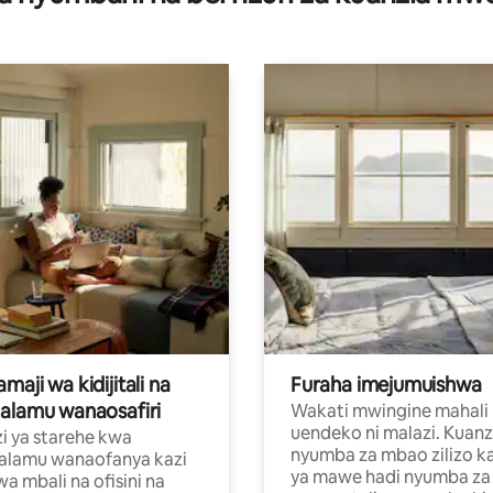
aji wa kidijitali na
Furaha imejumuishwa
alamu wanaosafiri
Wakati mwingine mahali
uendeko ni malazi. Kuanz
i ya starehe kwa
nyumba za mbao zilizo k
alamu wanaofanya kazi
ya mawe hadi nyumba za 
a mbali na ofisini na