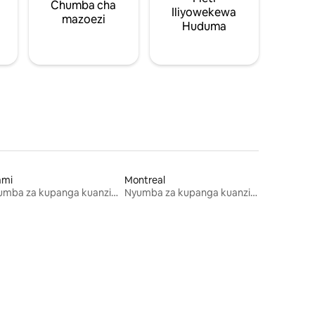
Chumba cha
Iliyowekewa
mazoezi
Huduma
ami
Montreal
Nyumba za kupanga kuanzia mwezi mmoja
Nyumba za kupanga kuanzia mwezi mmoja