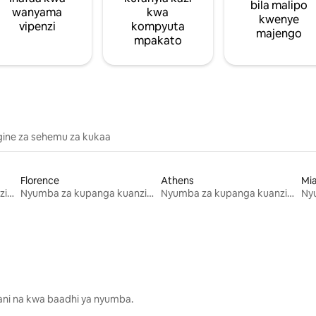
bila malipo
wanyama
kwa
kwenye
vipenzi
kompyuta
majengo
mpakato
gine za sehemu za kukaa
Florence
Athens
Mi
Nyumba za kupanga kuanzia mwezi mmoja
Nyumba za kupanga kuanzia mwezi mmoja
Nyumba za kupanga kuanzia mwezi mmoja
lani na kwa baadhi ya nyumba.