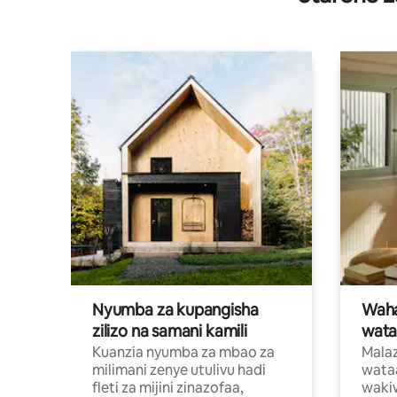
Nyumba za kupangisha
Waham
zilizo na samani kamili
wata
Kuanzia nyumba za mbao za
Malaz
milimani zenye utulivu hadi
wata
fleti za mijini zinazofaa,
wakiw