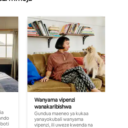
Wanyama vipenzi
wanakaribishwa
ia
Gundua maeneo ya kukaa
ando
yanayokubali wanyama
boti
vipenzi, ili uweze kwenda na