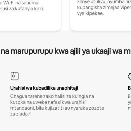
zenye utulivu, nyumba hiz
e Wi-Fi na sehemu
kupangisha zimejaa vipe
usi za kufanyia kazi.
vya kipekee.
 na marupurupu kwa ajili ya ukaaji wa
Urahisi wa kubadilika unaohitaji
B
Chagua tarehe zako halisi za kuingia na
B
kutoka na uweke nafasi kwa urahisi
y
mtandaoni, bila kujizatiti au nyaraka zozote
m
za ziada.*