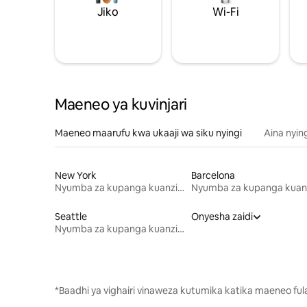
Jiko
Wi-Fi
Maeneo ya kuvinjari
Maeneo maarufu kwa ukaaji wa siku nyingi
Aina nyin
New York
Barcelona
Nyumba za kupanga kuanzia mwezi mmoja
Seattle
Onyesha zaidi
Nyumba za kupanga kuanzia mwezi mmoja
*Baadhi ya vighairi vinaweza kutumika katika maeneo fu