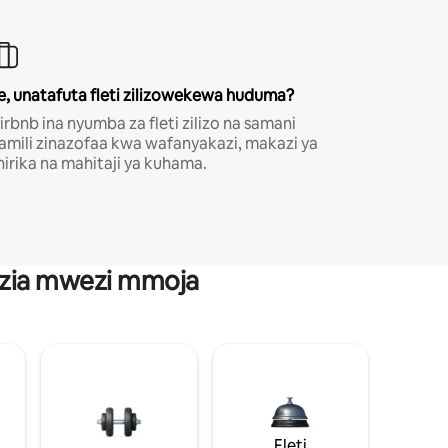
e, unatafuta fleti zilizowekewa huduma?
irbnb ina nyumba za fleti zilizo na samani
amili zinazofaa kwa wafanyakazi, makazi ya
hirika na mahitaji ya kuhama.
anzia mwezi mmoja
Fleti