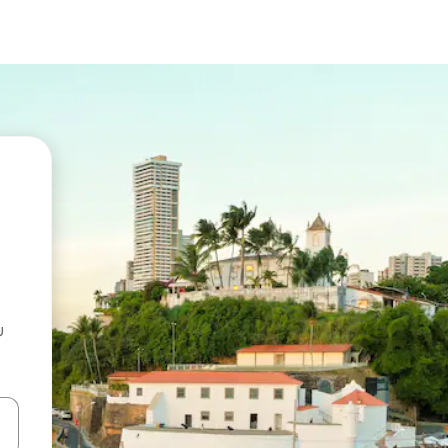
u
 vitufe vya vishale vya juu na chini au uchunguze kwa kugusa au kute