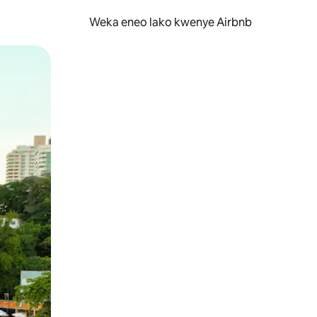
Weka eneo lako kwenye Airbnb
lezesha kidole kwenye ishara.