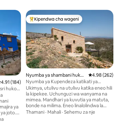
Chalet hu
Kipendwa cha wageni
Kipe
Kipendwa maarufu cha wageni
Kipend
Nyumba ya
kutoka T
Furahia 
kuvutia i
asili, daki
Caseto i
1,000, bo
Mahali
·
F
watoto a
Ukiwa k
kupendez
Nyumba ya shambani huko
Ukadiriaji wa wastani wa
4.98 (262)
ya Teruel
Coves de Vinromà
Nyumba ya Kupendeza katikati ya
kadiriaji wa wastani wa 4.91 kati ya 5, tathmini 184
4.91 (184)
yanayofa
mazingira ya asili Pura Vida
Ukimya, utulivu na utulivu katika eneo hili
kupumzika tu. Nyumba in
ri huko
la kipekee. Uchunguzi wa wanyama na
kulala vy
za
mimea. Mandhari ya kuvutia ya matuta,
yenye mek
mani
bonde na milima. Eneo linalolindwa la
baraza l
Natura 2000… Vuta pumzi! Bwawa dogo
Thamani
·
Mahali
·
Sehemu za nje
 ya joto.
la kuogelea liko mita 400 kutoka kwenye
la nyama
ma
nyumba yako na linatumiwa kwa pamoja.
tegemea
Ukaaji usiosahaulika katika malazi ya
ye
ini 65
kipekee na huru kabisa! Kuchukuliwa
lia,