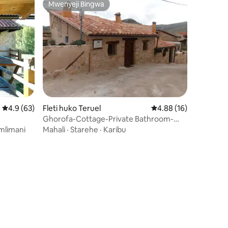
Mwenyeji Bingwa
Mwenyeji Bingwa
Ukadiriaji wa wastani wa 4.9 kati ya 5, tathmini 63
4.9 (63)
Fleti huko Teruel
Ukadiriaji wa wastani w
4.88 (16)
Ghorofa-Cottage-Private Bathroom-
Mountain view-L
mlimani
Mahali
·
Starehe
·
Karibu
ini 17