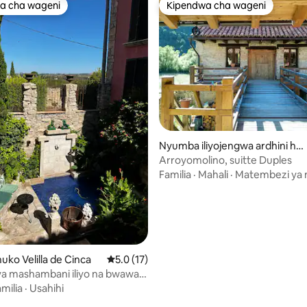
a cha wageni
Kipendwa cha wageni
a cha wageni
Kipendwa cha wageni
a 4.88 kati ya 5, tathmini 25
Nyumba iliyojengwa ardhini hu
ko Valdemeca
Arroyomolino, suitte Duples
Familia
·
Mahali
·
Matembezi ya 
ko Velilla de Cinca
Ukadiriaji wa wastani wa 5.0 kati ya 5, tathm
5.0 (17)
a mashambani iliyo na bwawa
milia
·
Usahihi