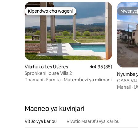
Kipendwa cha wageni
Mwenyej
Kipendwa cha wageni
Mwenyej
Vila huko Les Useres
Ukadiriaji wa wastani w
4.95 (38)
SpronkenHouse Villa 2
Nyumba y
Thamani
·
Familia
·
Matembezi ya mlimani
e
CASA VIJ
Mahali
·
Ut
Maeneo ya kuvinjari
Vituo vya karibu
Vivutio Maarufu vya Karibu