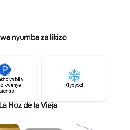
kutoka uwanja wa ndege wa Valencia au
 jiko la
Castellón (wasiliana nasi) Maduka yote
zima. Kwa
yapo umbali wa kilomita 4! Haifai kwa
umeme na
watu wenye matatizo ya kutembea na
vyumba
watoto. Mbwa 1 anaruhusiwa au wawili
 ya juu,
wadogo
ri nzuri.
i wa nyumba za likizo
sho ya bila
po kwenye
Kiyoyozi
ajengo
La Hoz de la Vieja