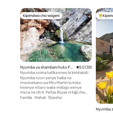
Kipendwa cha wageni
Kipen
Kipendwa cha wageni
Kipendw
Nyumba ya shambani huko Pe
Ukadiriaji wa wastani 
5.0 (33)
ñas Royas
Nyumba nzima katika eneo la kimkakati
Nyumba nzuri yenye haiba na
mwonekano wa Mto Martin kutoka
kwenye mtaro wake mdogo wenye
meza na viti 4. Peñas Royas ni kijiji cha
wakazi 9 tu wakati wa baridi. Unaweza
Familia
·
Mahali
·
Starehe
kuacha gari na uchukue njia nyingi
zinazoondoka kutoka mji huo huo. Kijiji
Nyumba z
kisicho na msongamano wa watu,