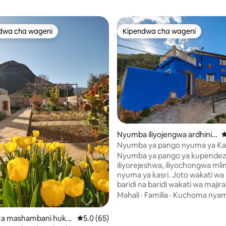
dwa cha wageni
Kipendwa cha wageni
a maarufu cha wageni
Kipendwa cha wageni
wa 5.0 kati ya 5, tathmini 33
Nyumba iliyojengwa ardhini
U
huko Maluenda
Nyumba ya pango nyuma ya Kas
Maluenda
Nyumba ya pango ya kupende
iliyorejeshwa, iliyochongwa mli
nyuma ya kasri. Joto wakati wa majira ya
baridi na baridi wakati wa majira
Jiko lililo na vifaa kamili na jiko 
Mahali
·
Familia
·
Kuchoma nya
choma la nje katika ua wa kuji
ulio na meza na viti. Sebule yen
a mashambani huko
Ukadiriaji wa wastani wa 5.0 kati ya 5, tathm
5.0 (65)
starehe sana iliyo na meza ya ku