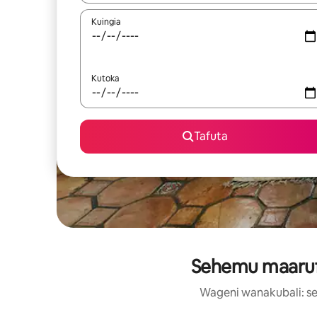
Kuingia
Kutoka
Tafuta
Sehemu maarufu 
Wageni wanakubali: se