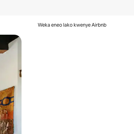
Weka eneo lako kwenye Airbnb
lezesha kidole kwenye ishara.