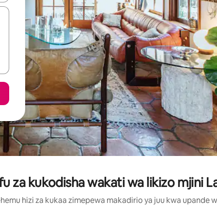
za kukodisha wakati wa likizo mjini La
hemu hizi za kukaa zimepewa makadirio ya juu kwa upande wa m