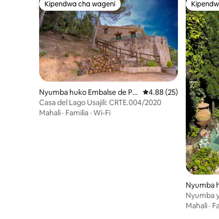
Kipendwa cha wageni
Kipendw
Kipendwa cha wageni
Kipendw
Nyumba huko Embalse de Pe
Ukadiriaji wa wastani w
4.88 (25)
na
Casa del Lago Usajili: CRTE.004/2020
Mahali
·
Familia
·
Wi-Fi
Nyumba hu
Nyumba y
na meko
Mahali
·
Fa