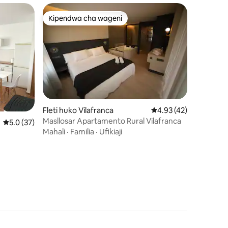
Kipendwa cha wageni
Kipendwa cha wageni
Fleti huko Vilafranca
Ukadiriaji wa wastani w
4.93 (42)
Masllosar Apartamento Rural Vilafranca
mini 4
Ukadiriaji wa wastani wa 5.0 kati ya 5, tathmini 37
5.0 (37)
Mahali
·
Familia
·
Ufikiaji