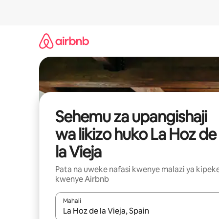
Ruka
kwenda
kwenye
maudhui
Sehemu za upangishaji
wa likizo huko La Hoz de
la Vieja
Pata na uweke nafasi kwenye malazi ya kipek
kwenye Airbnb
Mahali
Wakati matokeo yanapatikana, vinjari kwa kutumia