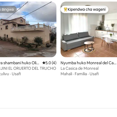
i Bingwa
Kipendwa cha wageni
i Bingwa
Kipendwa maarufu cha wageni
a 4.95 kati ya 5, tathmini 38
a shambani huko Oliet
Ukadiriaji wa wastani wa 5.0 kati ya 5, tath
5.0 (4)
Nyumba huko Monreal del Ca
mpo
IJINI EL ORUERTO DEL TRUCHO
La Casica de Monreal
ulivu
·
Usafi
Mahali
·
Familia
·
Usafi