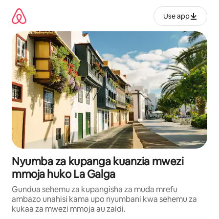
Ruka
kwenda
Use app
kwenye
maudhui
Nyumba za kupanga kuanzia mwezi
mmoja huko La Galga
Gundua sehemu za kupangisha za muda mrefu
ambazo unahisi kama upo nyumbani kwa sehemu za
kukaa za mwezi mmoja au zaidi.