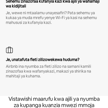
Sehemu zinazofaa kufanyia kazi kwa ajili ya wahamaji
wa kidijitali
Je, wewe ni mtaalamu unayesafiri? Pata sehemu ya
kukaa ya muda mrefu yenye Wi-Fi ya kasi na sehemu
mahususi za kufanyia kazi.
Je, unatafuta fleti zilizowekewa huduma?
Airbnb ina nyumba za fleti zilizo na samani kamili
zinazofaa kwa wafanyakazi, makazi ya shirika na
mahitaji ya kuhama.
Vistawishi maarufu kwa ajili ya nyumba
za kupanga kuanzia mwezi mmoja