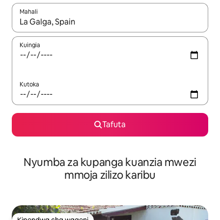
Mahali
Wakati matokeo yanapatikana, vinjari kwa kutumia vitufe vya v
Kuingia
Kutoka
Tafuta
Nyumba za kupanga kuanzia mwezi
mmoja zilizo karibu