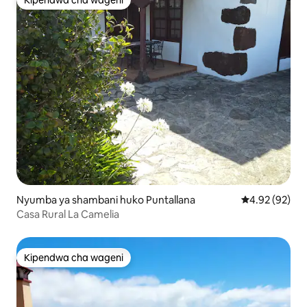
Kipendwa cha wageni
Kipendwa cha wageni
Nyumba ya shambani huko Puntallana
Ukadiriaji wa 
4.92 (92)
Casa Rural La Camelia
Kipendwa cha wageni
Kipendwa cha wageni