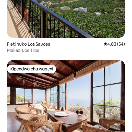
Fleti huko Los Sauces
Ukadiriaji wa 
4.83 (54)
Makazi Los Tilos
Kipendwa cha wageni
Kipendwa cha wageni