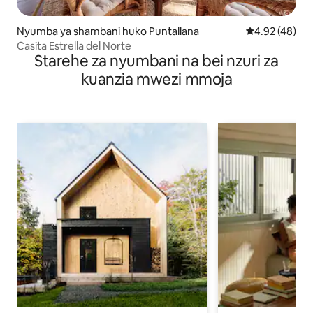
Nyumba ya shambani huko Puntallana
Ukadiriaji wa 
4.92 (48)
Casita Estrella del Norte
Starehe za nyumbani na bei nzuri za
kuanzia mwezi mmoja