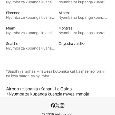
Nyumba za kupanga kuanzia mwezi mmoja
Nyumba za kupanga kuanzia mwezi mmoja
Florence
Athens
Nyumba za kupanga kuanzia mwezi mmoja
Nyumba za kupanga kuanzia mwezi mmoja
Miami
Montreal
Nyumba za kupanga kuanzia mwezi mmoja
Nyumba za kupanga kuanzia mwezi mmoja
Seattle
Onyesha zaidi
Nyumba za kupanga kuanzia mwezi mmoja
*Baadhi ya vighairi vinaweza kutumika katika maeneo fulani
na kwa baadhi ya nyumba.
Airbnb
Hispania
Kanari
La Galga
Nyumba za kupanga kuanzia mwezi mmoja
© 2026 Airbnb, Inc.