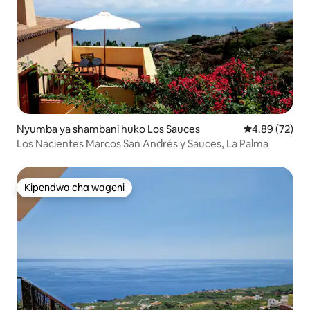
Nyumba ya shambani huko Los Sauces
Ukadiriaji wa 
4.89 (72)
Los Nacientes Marcos San Andrés y Sauces, La Palma
Kipendwa cha wageni
Kipendwa cha wageni