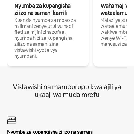
Nyumba za kupangisha
Wahamaji wa ki
zilizo na samani kamili
wataalamu wa
Kuanzia nyumba za mbao za
Malazi ya star
milimani zenye utulivu hadi
wataalamu wan
fleti za mijini zinazofaa,
wakiwa mbali na
nyumba hizi za kupangisha
wenye Wi-Fi n
zilizo na samani zina
mahususi za kuf
vistawishi vyote vya
nyumbani.
Vistawishi na marupurupu kwa ajili ya
ukaaji wa muda mrefu
Nyumba za kupangisha zilizo na samani