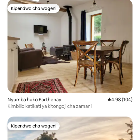
Kipendwa cha wageni
Kipendwa cha wageni
Nyumba huko Parthenay
Ukadiriaji wa w
4.98 (104)
Kimbilio katikati ya kitongoji cha zamani
Kipendwa cha wageni
Kipendwa cha wageni