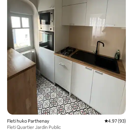
Fleti huko Parthenay
Ukadiriaji wa 
4.97 (93)
Fleti Quartier Jardin Public