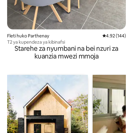
Fleti huko Parthenay
Ukadiriaji wa w
4.92 (144)
T2 ya kupendeza ya kibinafsi
Starehe za nyumbani na bei nzuri za
kuanzia mwezi mmoja