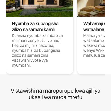
Nyumba za kupangisha
Wahamaji wa ki
zilizo na samani kamili
wataalamu wa
Kuanzia nyumba za mbao za
Malazi ya star
milimani zenye utulivu hadi
wataalamu wan
fleti za mijini zinazofaa,
wakiwa mbali na
nyumba hizi za kupangisha
wenye Wi-Fi n
zilizo na samani zina
mahususi za kuf
vistawishi vyote vya
nyumbani.
Vistawishi na marupurupu kwa ajili ya
ukaaji wa muda mrefu