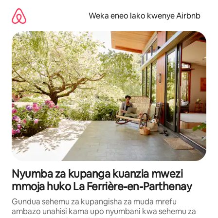
Ruka
kwenda
Weka eneo lako kwenye Airbnb
kwenye
maudhui
Nyumba za kupanga kuanzia mwezi
mmoja huko La Ferrière-en-Parthenay
Gundua sehemu za kupangisha za muda mrefu
ambazo unahisi kama upo nyumbani kwa sehemu za