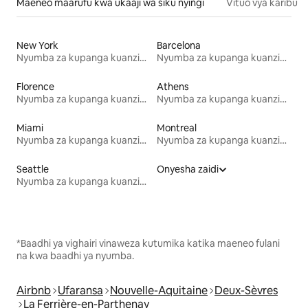
Maeneo maarufu kwa ukaaji wa siku nyingi
Vituo vya karibu
New York
Barcelona
Nyumba za kupanga kuanzia mwezi mmoja
Nyumba za kupanga kuanzia mwezi mmoja
Florence
Athens
Nyumba za kupanga kuanzia mwezi mmoja
Nyumba za kupanga kuanzia mwezi mmoja
Miami
Montreal
Nyumba za kupanga kuanzia mwezi mmoja
Nyumba za kupanga kuanzia mwezi mmoja
Seattle
Onyesha zaidi
Nyumba za kupanga kuanzia mwezi mmoja
*Baadhi ya vighairi vinaweza kutumika katika maeneo fulani
na kwa baadhi ya nyumba.
Airbnb
Ufaransa
Nouvelle-Aquitaine
Deux-Sèvres
La Ferrière-en-Parthenay