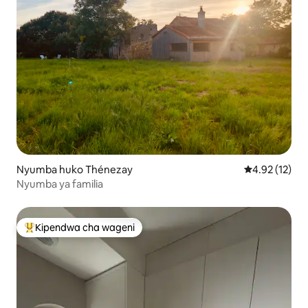
Nyumba huko Thénezay
Ukadiriaji wa 
4.92 (12)
Nyumba ya familia
Kipendwa cha wageni
Kipendwa maarufu cha wageni