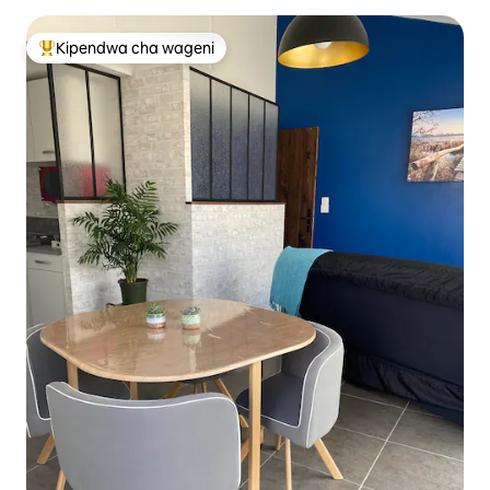
Kipendwa cha wageni
Kipendwa maarufu cha wageni