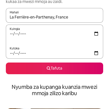
kukaa za mwezi mmoja au zaidi.
Mahali
Wakati matokeo yanapatikana, vinjari kwa kutumia vitufe vya v
Kuingia
Kutoka
Tafuta
Nyumba za kupanga kuanzia mwezi
mmoja zilizo karibu