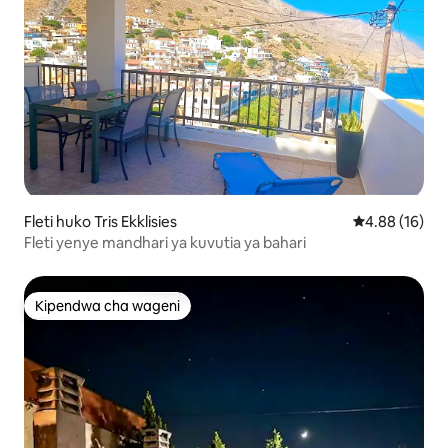
Fleti huko Tris Ekklisies
Ukadiriaji wa 
4.88 (16)
Fleti yenye mandhari ya kuvutia ya bahari
Kipendwa cha wageni
Kipendwa cha wageni