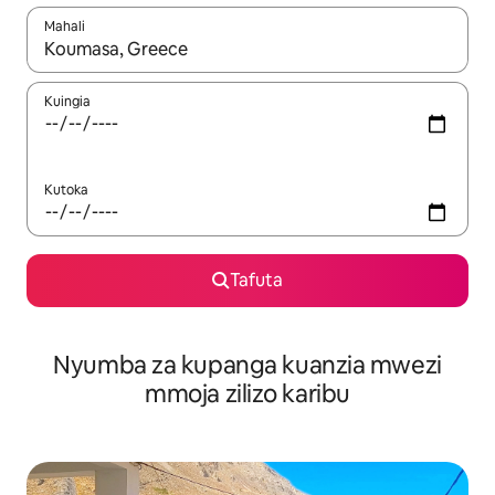
Mahali
Wakati matokeo yanapatikana, vinjari kwa kutumia vitufe vya v
Kuingia
Kutoka
Tafuta
Nyumba za kupanga kuanzia mwezi
mmoja zilizo karibu