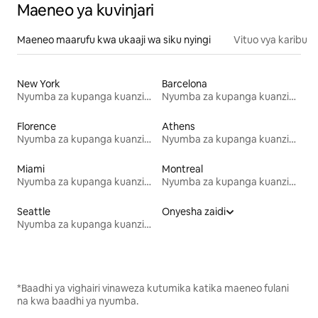
Maeneo ya kuvinjari
Maeneo maarufu kwa ukaaji wa siku nyingi
Vituo vya karibu
New York
Barcelona
Nyumba za kupanga kuanzia mwezi mmoja
Nyumba za kupanga kuanzia mwezi mmoja
Florence
Athens
Nyumba za kupanga kuanzia mwezi mmoja
Nyumba za kupanga kuanzia mwezi mmoja
Miami
Montreal
Nyumba za kupanga kuanzia mwezi mmoja
Nyumba za kupanga kuanzia mwezi mmoja
Seattle
Onyesha zaidi
Nyumba za kupanga kuanzia mwezi mmoja
*Baadhi ya vighairi vinaweza kutumika katika maeneo fulani
na kwa baadhi ya nyumba.