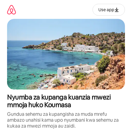
Ruka
kwenda
Use app
kwenye
maudhui
Nyumba za kupanga kuanzia mwezi
mmoja huko Koumasa
Gundua sehemu za kupangisha za muda mrefu
ambazo unahisi kama upo nyumbani kwa sehemu za
kukaa za mwezi mmoja au zaidi.