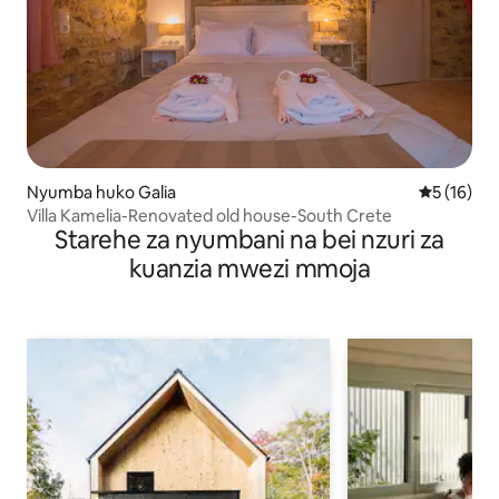
Nyumba huko Galia
Ukadiriaji 
5 (16)
Villa Kamelia-Renovated old house-South Crete
Starehe za nyumbani na bei nzuri za
kuanzia mwezi mmoja