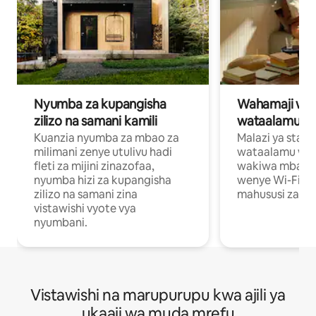
Nyumba za kupangisha
Wahamaji wa ki
zilizo na samani kamili
wataalamu wa
Kuanzia nyumba za mbao za
Malazi ya star
milimani zenye utulivu hadi
wataalamu wan
fleti za mijini zinazofaa,
wakiwa mbali na
nyumba hizi za kupangisha
wenye Wi-Fi n
zilizo na samani zina
mahususi za kuf
vistawishi vyote vya
nyumbani.
Vistawishi na marupurupu kwa ajili ya
ukaaji wa muda mrefu