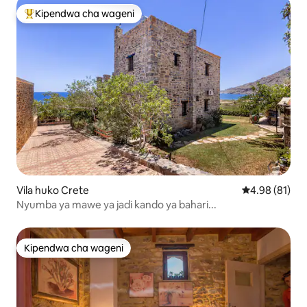
Kipendwa cha wageni
Kipendwa maarufu cha wageni
Vila huko Crete
Ukadiriaji wa 
4.98 (81)
Nyumba ya mawe ya jadi kando ya bahari...
Kipendwa cha wageni
Kipendwa cha wageni