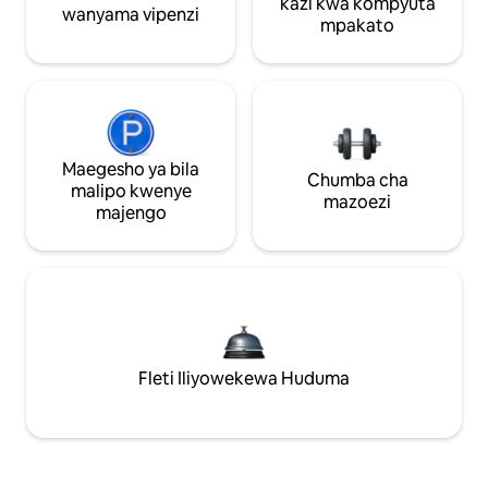
kazi kwa kompyuta
wanyama vipenzi
mpakato
Maegesho ya bila
Chumba cha
malipo kwenye
mazoezi
majengo
Fleti Iliyowekewa Huduma