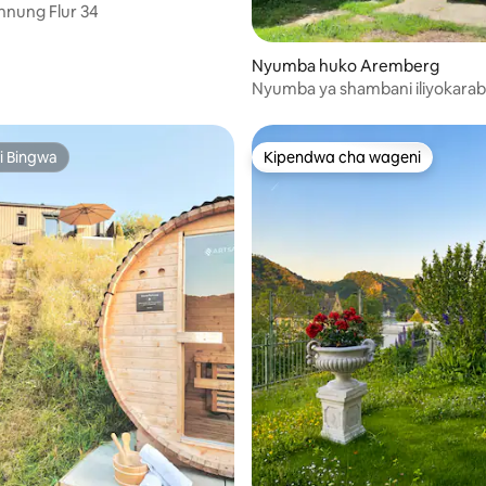
hnung Flur 34
Nyumba huko Aremberg
Nyumba ya shambani iliyokarab
yenye starehe
i Bingwa
Kipendwa cha wageni
i Bingwa
Kipendwa cha wageni
i wa 5 kati ya 5, tathmini 14