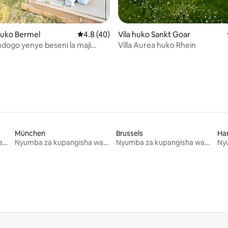
huko Bermel
Ukadiriaji wa wastani wa 4.8 kati ya 5, tathm
4.8 (40)
Vila huko Sankt Goar
ogo yenye beseni la maji
Villa Aurea huko Rhein
sauna
München
Brussels
Ha
Nyumba za kupangisha wakati wa likizo
Nyumba za kupangisha wakati wa likizo
Nyumba za kupangisha wakati wa likizo