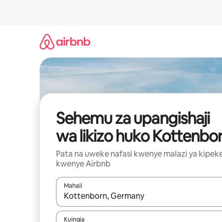
Ruka
kwenda
kwenye
maudhui
Sehemu za upangishaji
wa likizo huko Kottenbo
Pata na uweke nafasi kwenye malazi ya kipek
kwenye Airbnb
Mahali
Wakati matokeo yanapatikana, vinjari kwa kutumia
Kuingia