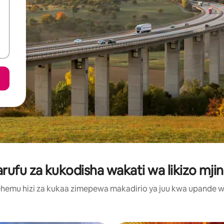
fu za kukodisha wakati wa likizo mji
hemu hizi za kukaa zimepewa makadirio ya juu kwa upande wa m