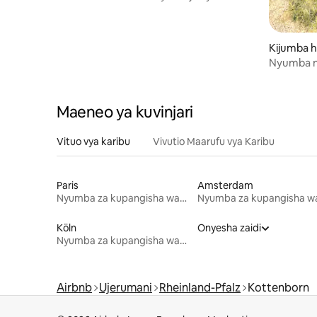
huko Nürburgring
Kijumba 
Nyumba nd
moto na 
Maeneo ya kuvinjari
Vituo vya karibu
Vivutio Maarufu vya Karibu
Paris
Amsterdam
Nyumba za kupangisha wakati wa likizo
Köln
Onyesha zaidi
Nyumba za kupangisha wakati wa likizo
Airbnb
Ujerumani
Rheinland-Pfalz
Kottenborn