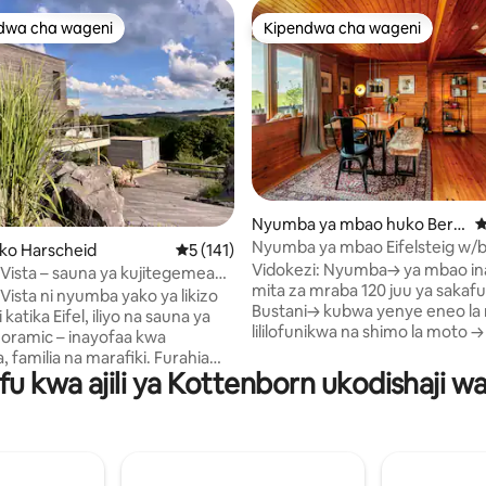
dwa cha wageni
Kipendwa cha wageni
a maarufu cha wageni
Kipendwa cha wageni
Nyumba ya mbao huko Bern
U
i wa 5 kati ya 5, tathmini 10
dorf
Nyumba ya mbao Eifelsteig w/b
ko Harscheid
Ukadiriaji wa wastani wa 5 kati ya 5, tathmi
5 (141)
mahali pa kuotea moto na maha
Vidokezi: Nyumba→ ya mbao ina jumla ya
Vista – sauna ya kujitegemea
kuotea moto
mita za mraba 120 juu ya sakafu
, mwonekano wa panoramic
Vista ni nyumba yako ya likizo
Bustani→ kubwa yenye eneo la 
 katika Eifel, iliyo na sauna ya
lililofunikwa na shimo la moto 
noramic – inayofaa kwa
yenye mwonekano wa Eifeldorf Sebule→
 familia na marafiki. Furahia
kubwa na chumba cha kulia kili
u kwa ajili ya Kottenborn ukodishaji w
a mita za mraba 135 ukiwa na
sehemu ya kuotea moto Jiko lili
o wa kupendeza wa misitu ya
vifaa→ kamili → Inayoweza kubadilika na
mba viwili vya kulala vyenye
kuingia kwa kujitegemea kupitia
ko la kisasa lenye kisiwa na
janja → Eifelsteig ndani ya umba
wa mtaro wa sqm 70, pamoja na
kutembea Mwongozo wa→ kiele
ye starehe iliyo na Televisheni