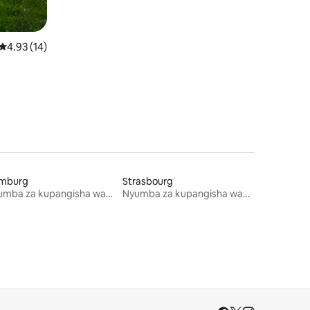
ini 40
Ukadiriaji wa wastani wa 4.93 kati ya 5, tathmini 14
4.93 (14)
mburg
Strasbourg
Nyumba za kupangisha wakati wa likizo
Nyumba za kupangisha wakati wa likizo