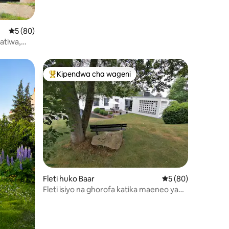
Sky-View Chalet am Waldsee
Ukadiriaji wa wastani wa 5 kati ya 5, tathmini 80
5 (80)
atiwa,
Kipendwa cha wageni
Kipendwa maarufu cha wageni
Fleti huko Baar
Ukadiriaji wa wastan
5 (80)
Fleti isiyo na ghorofa katika maeneo ya
mashambani