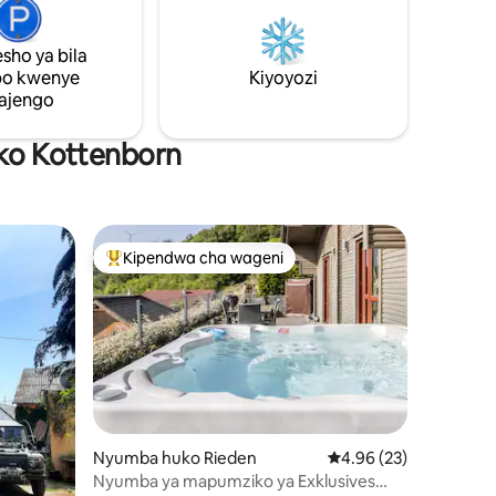
i → Wi-Fi
uwe mtamu. Unaweza kutumia sehemu
nzuri ya kukaa nje kwa ajili ya kiamsha
sho ya bila
kinywa, kwa mfano.
po kwenye
Kiyoyozi
ajengo
uko Kottenborn
Kipendwa cha wageni
Kipendwa maarufu cha wageni
Nyumba huko Rieden
Ukadiriaji wa wastani w
4.96 (23)
Nyumba ya mapumziko ya Exklusives
ini 42