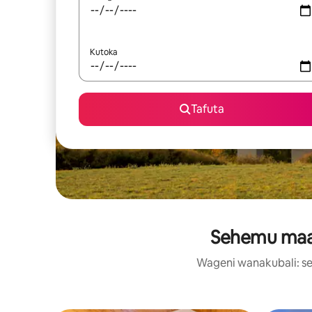
Kutoka
Tafuta
Sehemu maaru
Wageni wanakubali: se