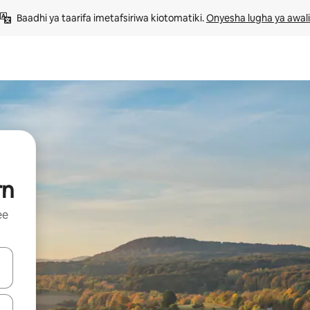
Baadhi ya taarifa imetafsiriwa kiotomatiki. 
Onyesha lugha ya awali
rn
ee
 vitufe vya vishale vya juu na chini au uchunguze kwa kugusa au kute