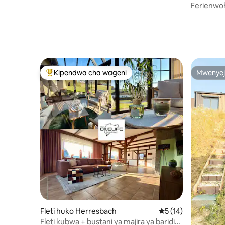
Ferienwo
Kipendwa cha wageni
Mwenyej
Kipendwa maarufu cha wageni
Mwenyej
Fleti huko Herresbach
Ukadiriaji wa wastan
5 (14)
Fleti kubwa + bustani ya majira ya baridi