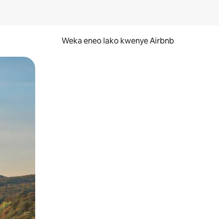
Weka eneo lako kwenye Airbnb
lezesha kidole kwenye ishara.