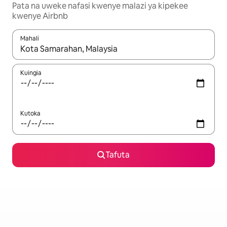
Pata na uweke nafasi kwenye malazi ya kipekee
kwenye Airbnb
Mahali
Wakati matokeo yanapatikana, vinjari kwa kutumia vitufe vya v
Kuingia
Kutoka
Tafuta