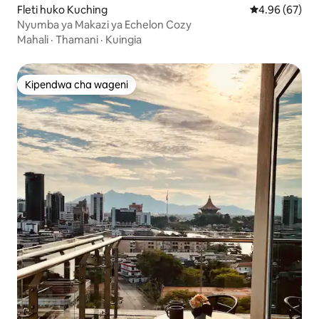
Fleti huko Kuching
Ukadiriaji wa 
4.96 (67)
Nyumba ya Makazi ya Echelon Cozy
Mahali
·
Thamani
·
Kuingia
Kipendwa cha wageni
Kipendwa cha wageni