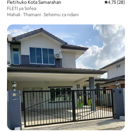
Fleti huko Kota Samarahan
Ukadiriaji wa 
4.75 (28)
FLETI ya Sofea
Mahali
·
Thamani
·
Sehemu za ndani