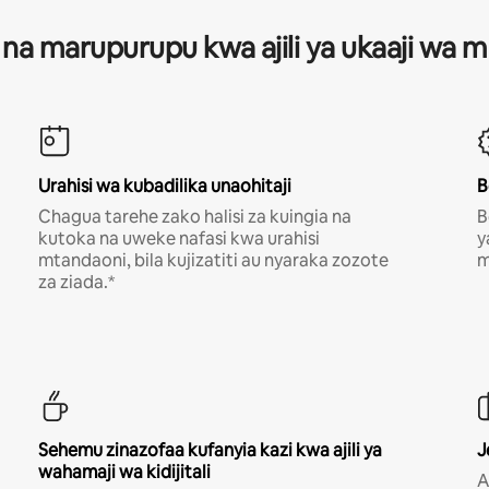
 na marupurupu kwa ajili ya ukaaji wa
Urahisi wa kubadilika unaohitaji
B
Chagua tarehe zako halisi za kuingia na
B
kutoka na uweke nafasi kwa urahisi
y
mtandaoni, bila kujizatiti au nyaraka zozote
m
za ziada.*
Sehemu zinazofaa kufanyia kazi kwa ajili ya
J
wahamaji wa kidijitali
A