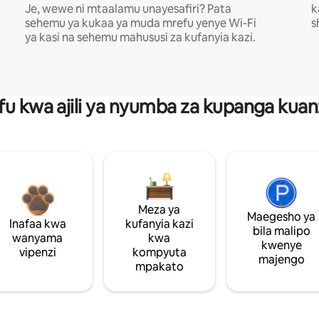
Je, wewe ni mtaalamu unayesafiri? Pata
k
sehemu ya kukaa ya muda mrefu yenye Wi-Fi
s
ya kasi na sehemu mahususi za kufanyia kazi.
fu kwa ajili ya nyumba za kupanga ku
Meza ya
Maegesho ya
Inafaa kwa
kufanyia kazi
bila malipo
wanyama
kwa
kwenye
vipenzi
kompyuta
majengo
mpakato