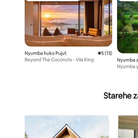
Nyumba huko Pujut
Ukadiriaji wa wastan
5 (13)
Beyond The Coconuts - Vila King
Nyumba z
ko Sikur
Nyumba ya
Starehe z