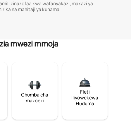
amili zinazofaa kwa wafanyakazi, makazi ya
hirika na mahitaji ya kuhama.
anzia mwezi mmoja
Fleti
Chumba cha
Iliyowekewa
mazoezi
Huduma