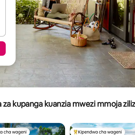
za kupanga kuanzia mwezi mmoja ziliz
a cha wageni
Kipendwa cha wageni
a cha wageni
Kipendwa maarufu cha wageni