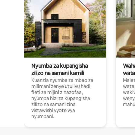
Nyumba za kupangisha
Waham
zilizo na samani kamili
wata
Kuanzia nyumba za mbao za
Malaz
milimani zenye utulivu hadi
wata
fleti za mijini zinazofaa,
wakiw
nyumba hizi za kupangisha
weny
zilizo na samani zina
mahus
vistawishi vyote vya
nyumbani.