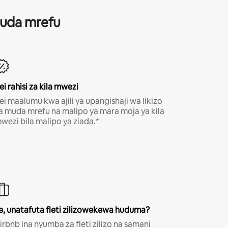
 muda mrefu
ei rahisi za kila mwezi
ei maalumu kwa ajili ya upangishaji wa likizo
a muda mrefu na malipo ya mara moja ya kila
wezi bila malipo ya ziada.*
e, unatafuta fleti zilizowekewa huduma?
irbnb ina nyumba za fleti zilizo na samani