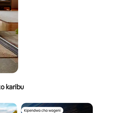
o karibu
Kipendwa cha wageni
Kipendwa cha wageni