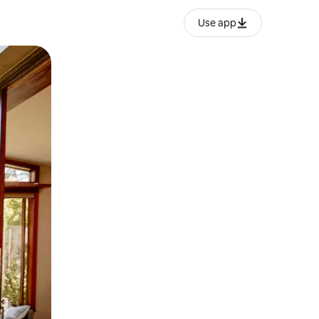
Use app
lezesha kidole kwenye ishara.