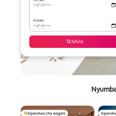
Kutoka
Tafuta
Nyumba 
Kipendwa cha wageni
Kipendw
Kipendwa maarufu cha wageni
Kipendw