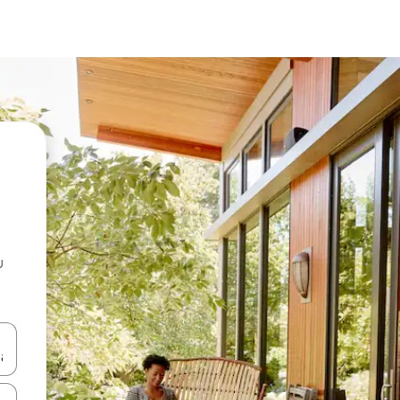
u
 vitufe vya vishale vya juu na chini au uchunguze kwa kugusa au kute