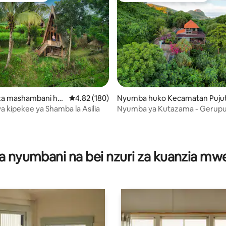
i wa 5 kati ya 5, tathmini 13
a mashambani hu
Ukadiriaji wa wastani wa 4.82 kati ya 5, tathmi
4.82 (180)
Nyumba huko Kecamatan Puju
 kipekee ya Shamba la Asilia
Nyumba ya Kutazama - Gerupu
Lombok
a nyumbani na bei nzuri za kuanzia m