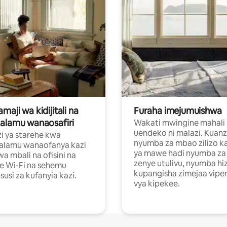
aji wa kidijitali na
Furaha imejumuishwa
alamu wanaosafiri
Wakati mwingine mahali
uendeko ni malazi. Kuanz
i ya starehe kwa
nyumba za mbao zilizo k
alamu wanaofanya kazi
ya mawe hadi nyumba za 
a mbali na ofisini na
zenye utulivu, nyumba hiz
e Wi-Fi na sehemu
kupangisha zimejaa vipe
usi za kufanyia kazi.
vya kipekee.