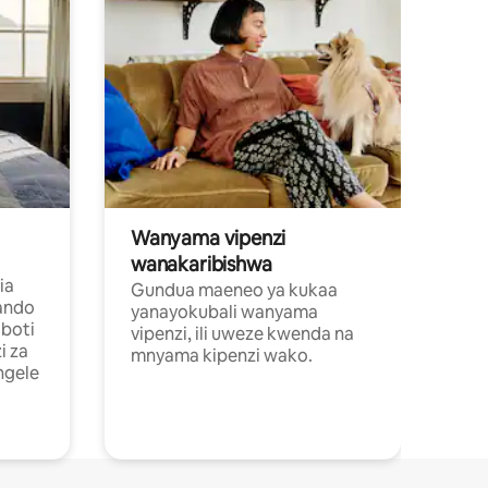
Wanyama vipenzi
wanakaribishwa
ia
Gundua maeneo ya kukaa
ando
yanayokubali wanyama
boti
vipenzi, ili uweze kwenda na
i za
mnyama kipenzi wako.
ngele