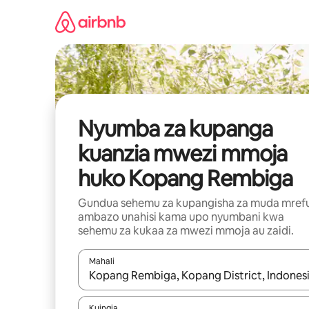
Ruka
kwenda
kwenye
maudhui
Nyumba za kupanga
kuanzia mwezi mmoja
huko Kopang Rembiga
Gundua sehemu za kupangisha za muda mref
ambazo unahisi kama upo nyumbani kwa
sehemu za kukaa za mwezi mmoja au zaidi.
Mahali
Wakati matokeo yanapatikana, vinjari kwa kutumia
Kuingia