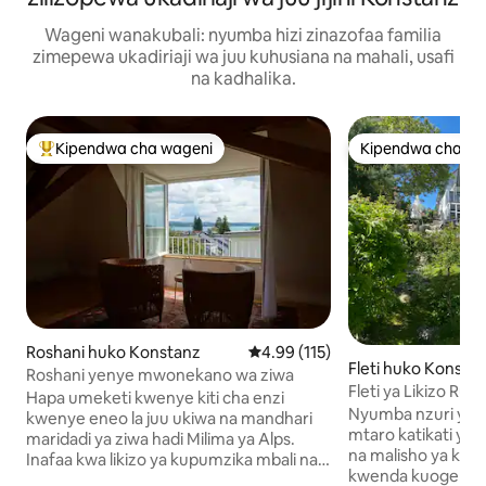
Wageni wanakubali: nyumba hizi zinazofaa familia
zimepewa ukadiriaji wa juu kuhusiana na mahali, usafi
na kadhalika.
Kipendwa cha wageni
Kipendwa cha wa
Kipendwa maarufu cha wageni
Kipendwa cha wa
Roshani huko Konstanz
Ukadiriaji wa wastani wa 4.99 kat
4.99 (115)
Fleti huko Konsta
Roshani yenye mwonekano wa ziwa
Fleti ya Likizo Rül
Hapa umeketi kwenye kiti cha enzi
Nyumba nzuri ya 
kwenye eneo la juu ukiwa na mandhari
mtaro katikati ya kijiji lakini imezungukwa
maridadi ya ziwa hadi Milima ya Alps.
na malisho ya kijan
Inafaa kwa likizo ya kupumzika mbali na
kwenda kuogelea k
msongamano wa jiji. Mahali pazuri pa