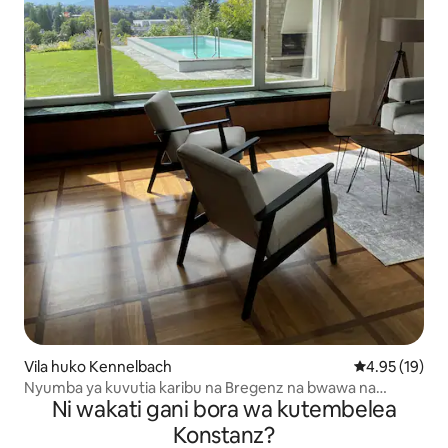
Vila huko Kennelbach
Ukadiriaji wa 
4.95 (19)
Nyumba ya kuvutia karibu na Bregenz na bwawa na
Ni wakati gani bora wa kutembelea
mtazamo
Konstanz?