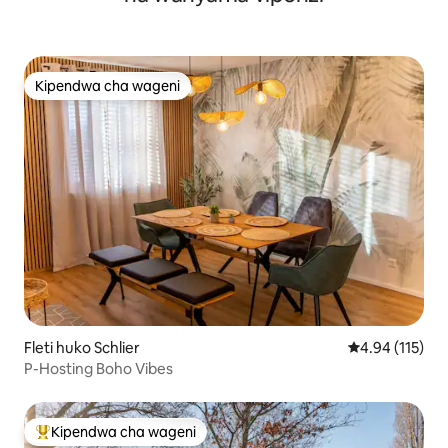
Kipendwa cha wageni
Kipendwa cha wageni
Fleti huko Schlier
Ukadiriaji wa w
4.94 (115)
P-Hosting Boho Vibes
Kipendwa cha wageni
Kipendwa maarufu cha wageni