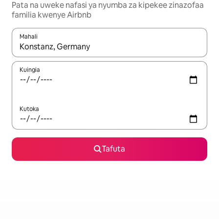
Pata na uweke nafasi ya nyumba za kipekee zinazofaa
familia kwenye Airbnb
Mahali
Wakati matokeo yanapatikana, vinjari kwa kutumia vitufe vya v
Kuingia
Kutoka
Tafuta