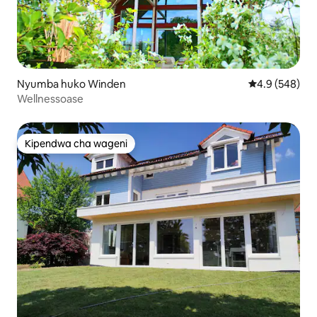
Nyumba huko Winden
Ukadiriaji wa 
4.9 (548)
Wellnessoase
Kipendwa cha wageni
Kipendwa cha wageni