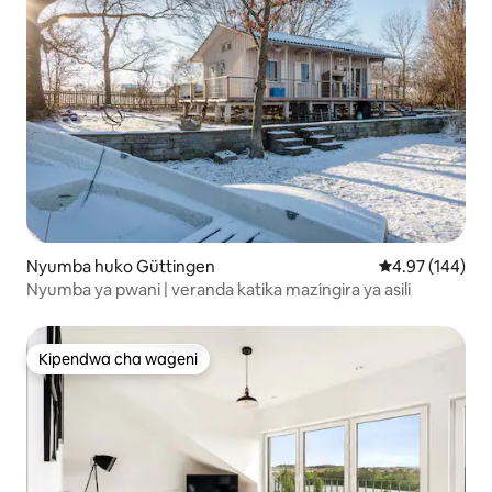
Nyumba huko Güttingen
Ukadiriaji wa w
4.97 (144)
Nyumba ya pwani | veranda katika mazingira ya asili
Kipendwa cha wageni
Kipendwa cha wageni