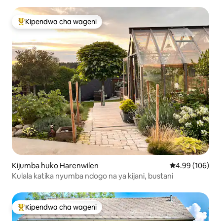
Kipendwa cha wageni
Kipendwa maarufu cha wageni
Kijumba huko Harenwilen
Ukadiriaji wa w
4.99 (106)
Kulala katika nyumba ndogo na ya kijani, bustani
Kipendwa cha wageni
Kipendwa maarufu cha wageni