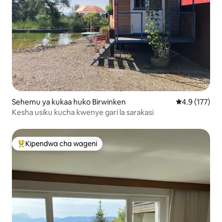
Sehemu ya kukaa huko Birwinken
Ukadiriaji wa 
4.9 (177)
Kesha usiku kucha kwenye gari la sarakasi
Kipendwa cha wageni
Kipendwa maarufu cha wageni