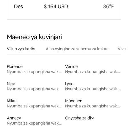
Des
$ 164 USD
36°F
Maeneo ya kuvinjari
Vituo vya karibu
Aina nyingine za sehemu za kukaa
Vivut
Florence
Venice
Nyumba za kupangisha wakati wa likizo
Nyumba za kupangisha wakati wa likizo
Nice
Lyon
Nyumba za kupangisha wakati wa likizo
Nyumba za kupangisha wakati wa likizo
Milan
München
Nyumba za kupangisha wakati wa likizo
Nyumba za kupangisha wakati wa likizo
Annecy
Onyesha zaidi
Nyumba za kupangisha wakati wa likizo