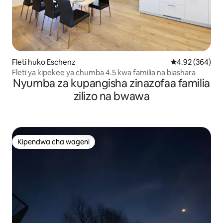
Fleti huko Eschenz
Ukadiriaji wa w
4.92 (364)
Fleti ya kipekee ya chumba 4.5 kwa familia na biashara
Nyumba za kupangisha zinazofaa familia
zilizo na bwawa
Kipendwa cha wageni
Kipendwa cha wageni