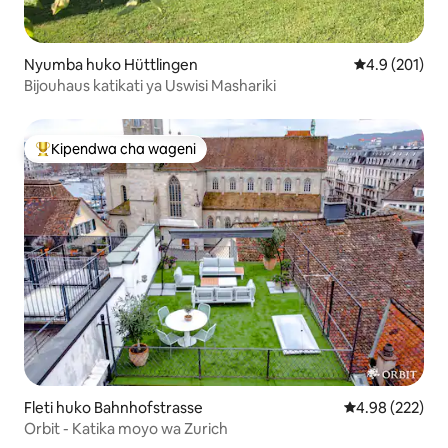
Nyumba huko Hüttlingen
Ukadiriaji wa 
4.9 (201)
Bijouhaus katikati ya Uswisi Mashariki
Kipendwa cha wageni
Kipendwa maarufu cha wageni
Fleti huko Bahnhofstrasse
Ukadiriaji wa w
4.98 (222)
Orbit - Katika moyo wa Zurich