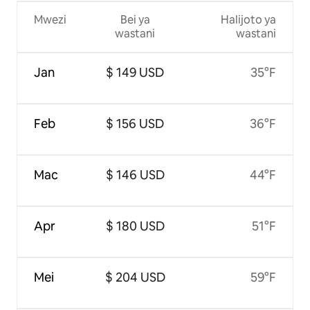
Mwezi
Bei ya
Halijoto ya
wastani
wastani
Jan
$ 149 USD
35°F
Feb
$ 156 USD
36°F
Mac
$ 146 USD
44°F
Apr
$ 180 USD
51°F
Mei
$ 204 USD
59°F