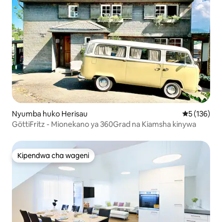
Nyumba huko Herisau
Ukadiriaji w
5 (136)
GöttiFritz - Mionekano ya 360Grad na Kiamsha kinywa
Kipendwa cha wageni
Kipendwa cha wageni