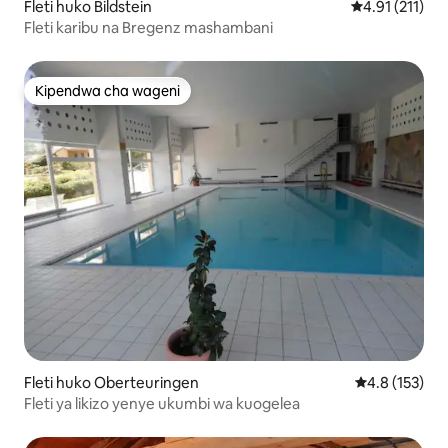
Fleti huko Bildstein
Ukadiriaji wa w
4.91 (211)
Fleti karibu na Bregenz mashambani
Kipendwa cha wageni
Kipendwa cha wageni
Fleti huko Oberteuringen
Ukadiriaji wa 
4.8 (153)
Fleti ya likizo yenye ukumbi wa kuogelea