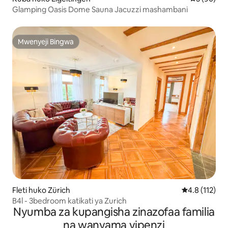
Glamping Oasis Dome Sauna Jacuzzi mashambani
Mwenyeji Bingwa
Mwenyeji Bingwa
Fleti huko Zürich
Ukadiriaji wa 
4.8 (112)
B4l - 3bedroom katikati ya Zurich
Nyumba za kupangisha zinazofaa familia
na wanyama vipenzi