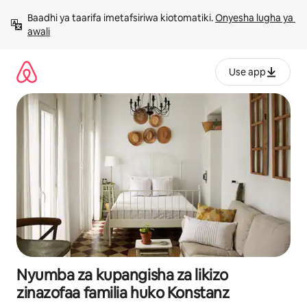
Ruka
Baadhi ya taarifa imetafsiriwa kiotomatiki. 
Onyesha lugha ya 
kwenda
awali
kwenye
maudhui
Use app
Nyumba za kupangisha za likizo
zinazofaa familia huko Konstanz