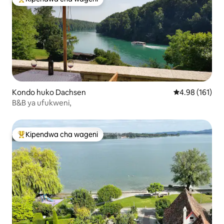
Kipendwa maarufu cha wageni
Kondo huko Dachsen
Ukadiriaji wa w
4.98 (161)
B&B ya ufukweni,
Kipendwa cha wageni
Kipendwa maarufu cha wageni