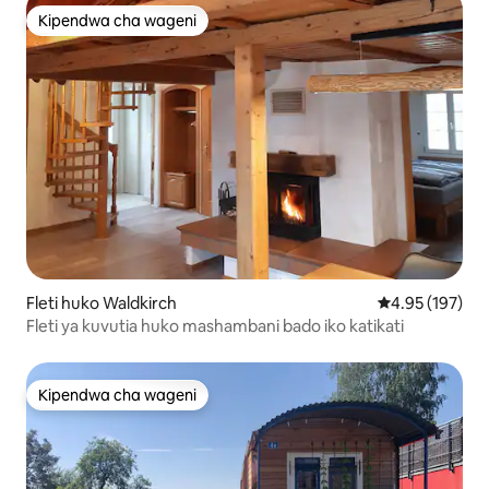
Kipendwa cha wageni
Kipendwa cha wageni
Fleti huko Waldkirch
Ukadiriaji wa w
4.95 (197)
Fleti ya kuvutia huko mashambani bado iko katikati
Kipendwa cha wageni
Kipendwa cha wageni