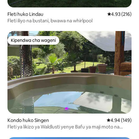
Fleti huko Lindau
Ukadiriaji wa w
4.93 (216)
Fleti iliyo na bustani, bwawa na whirlpool
Kipendwa cha wageni
Kipendwa cha wageni
Kondo huko Singen
Ukadiriaji wa w
4.94 (149)
Fleti ya likizo ya Waldlusti yenye Bafu ya maji moto na
Sauna karibu kabisa na msitu