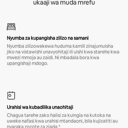
ukaaji wa muda mrefu
Nyumba za kupangisha zilizo na samani
Nyumba zilizowekewa huduma kamili zinajumuisha
jiko na vistawishi unavyohitaji ili uishi kwa starehe kwa
mwezi mmoja au zaidi. Ni mbadala bora kwa
upangishaji mdogo.
Urahisi wa kubadilika unaohitaji
Chagua tarehe zako halisi za kuingia na kutoka na
uweke nafasi kwa urahisi mtandaoni, bila kujizatiti au
nyaraka zozote za ziada.*