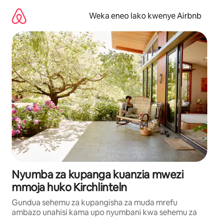
Ruka
kwenda
Weka eneo lako kwenye Airbnb
kwenye
maudhui
Nyumba za kupanga kuanzia mwezi
mmoja huko Kirchlinteln
Gundua sehemu za kupangisha za muda mrefu
ambazo unahisi kama upo nyumbani kwa sehemu za