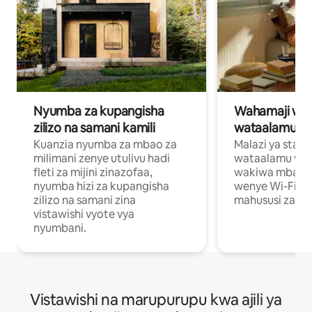
Nyumba za kupangisha
Wahamaji wa ki
zilizo na samani kamili
wataalamu wa
Kuanzia nyumba za mbao za
Malazi ya star
milimani zenye utulivu hadi
wataalamu wan
fleti za mijini zinazofaa,
wakiwa mbali na
nyumba hizi za kupangisha
wenye Wi-Fi n
zilizo na samani zina
mahususi za kuf
vistawishi vyote vya
nyumbani.
Vistawishi na marupurupu kwa ajili ya