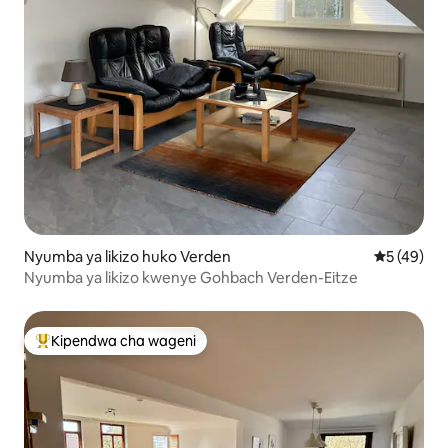
Nyumba ya likizo huko Verden
Ukadiriaji 
5 (49)
Nyumba ya likizo kwenye Gohbach Verden-Eitze
Kipendwa cha wageni
Kipendwa maarufu cha wageni