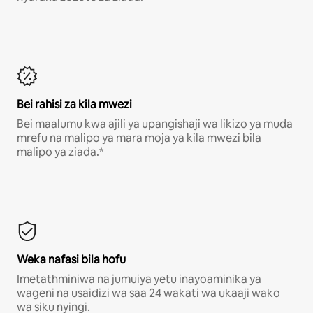
Bei rahisi za kila mwezi
Bei maalumu kwa ajili ya upangishaji wa likizo ya muda
mrefu na malipo ya mara moja ya kila mwezi bila
malipo ya ziada.*
Weka nafasi bila hofu
Imetathminiwa na jumuiya yetu inayoaminika ya
wageni na usaidizi wa saa 24 wakati wa ukaaji wako
wa siku nyingi.