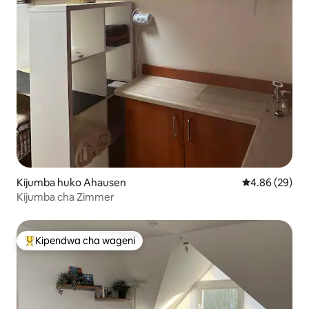
Kijumba huko Ahausen
Ukadiriaji wa 
4.86 (29)
Kijumba cha Zimmer
Kipendwa cha wageni
Kipendwa maarufu cha wageni