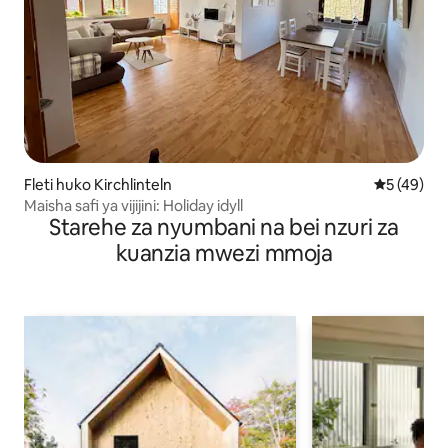
Fleti huko Kirchlinteln
Ukadiriaji 
5 (49)
Maisha safi ya vijijini: Holiday idyll
Starehe za nyumbani na bei nzuri za
kuanzia mwezi mmoja