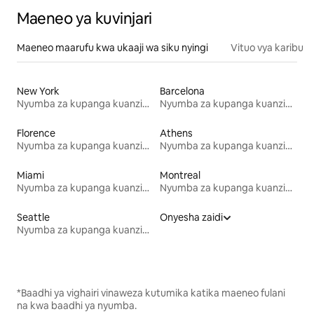
Maeneo ya kuvinjari
Maeneo maarufu kwa ukaaji wa siku nyingi
Vituo vya karibu
New York
Barcelona
Nyumba za kupanga kuanzia mwezi mmoja
Nyumba za kupanga kuanzia mwezi mmoja
Florence
Athens
Nyumba za kupanga kuanzia mwezi mmoja
Nyumba za kupanga kuanzia mwezi mmoja
Miami
Montreal
Nyumba za kupanga kuanzia mwezi mmoja
Nyumba za kupanga kuanzia mwezi mmoja
Seattle
Onyesha zaidi
Nyumba za kupanga kuanzia mwezi mmoja
*Baadhi ya vighairi vinaweza kutumika katika maeneo fulani
na kwa baadhi ya nyumba.