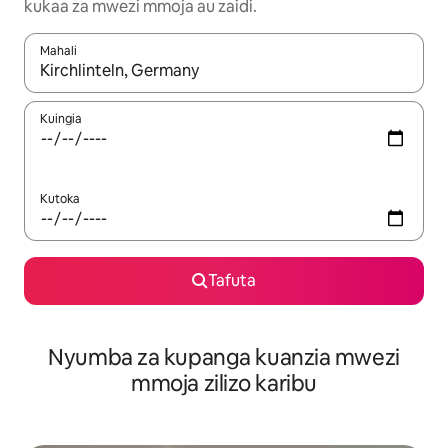
kukaa za mwezi mmoja au zaidi.
Mahali
Wakati matokeo yanapatikana, vinjari kwa kutumia vitufe vya v
Kuingia
Kutoka
Tafuta
Nyumba za kupanga kuanzia mwezi
mmoja zilizo karibu