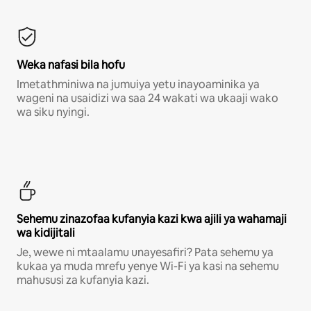
Weka nafasi bila hofu
Imetathminiwa na jumuiya yetu inayoaminika ya
wageni na usaidizi wa saa 24 wakati wa ukaaji wako
wa siku nyingi.
Sehemu zinazofaa kufanyia kazi kwa ajili ya wahamaji
wa kidijitali
Je, wewe ni mtaalamu unayesafiri? Pata sehemu ya
kukaa ya muda mrefu yenye Wi-Fi ya kasi na sehemu
mahususi za kufanyia kazi.