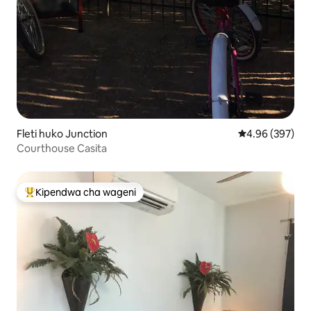
Fleti huko Junction
Ukadiriaji wa w
4.96 (397)
Courthouse Casita
Kipendwa cha wageni
Kipendwa maarufu cha wageni