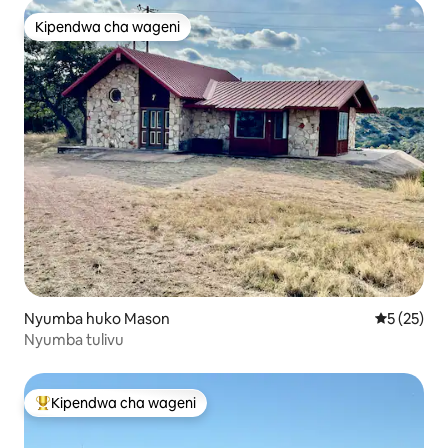
Kipendwa cha wageni
Kipendwa cha wageni
Nyumba huko Mason
Ukadiriaji 
5 (25)
Nyumba tulivu
Kipendwa cha wageni
Kipendwa maarufu cha wageni