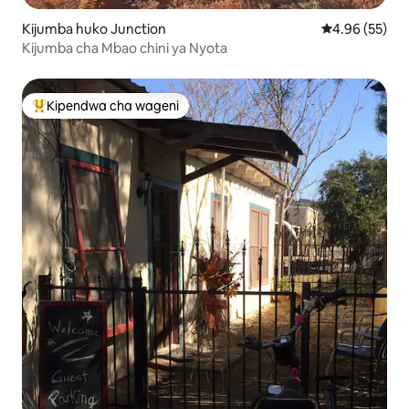
Kijumba huko Junction
Ukadiriaji wa 
4.96 (55)
Kijumba cha Mbao chini ya Nyota
Kipendwa cha wageni
Kipendwa maarufu cha wageni