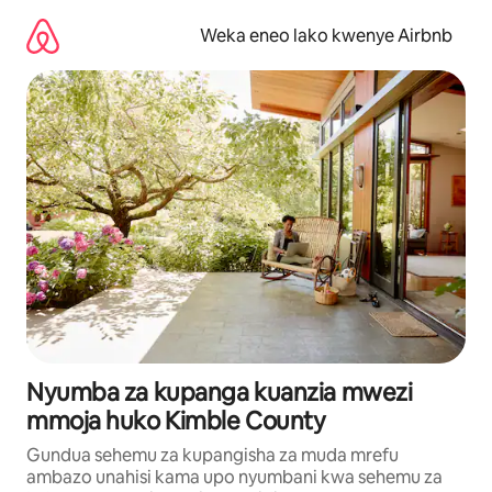
Ruka
kwenda
Weka eneo lako kwenye Airbnb
kwenye
maudhui
Nyumba za kupanga kuanzia mwezi
mmoja huko Kimble County
Gundua sehemu za kupangisha za muda mrefu
ambazo unahisi kama upo nyumbani kwa sehemu za