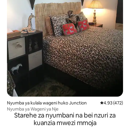
Nyumba ya kulala wageni huko Junction
Ukadiriaji wa w
4.93 (472)
Nyumba ya Wageni ya Nje
Starehe za nyumbani na bei nzuri za
kuanzia mwezi mmoja