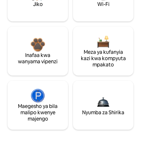
Jiko
Wi-Fi
Meza ya kufanyia
Inafaa kwa
kazi kwa kompyuta
wanyama vipenzi
mpakato
Maegesho ya bila
malipo kwenye
Nyumba za Shirika
majengo