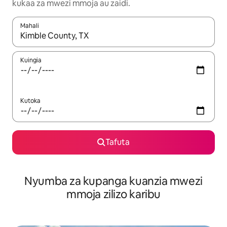
kukaa za mwezi mmoja au zaidi.
Mahali
Wakati matokeo yanapatikana, vinjari kwa kutumia vitufe vya v
Kuingia
Kutoka
Tafuta
Nyumba za kupanga kuanzia mwezi
mmoja zilizo karibu