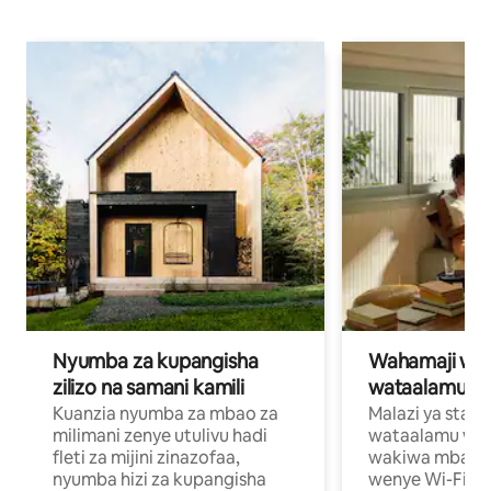
Nyumba za kupangisha
Wahamaji wa ki
zilizo na samani kamili
wataalamu wa
Kuanzia nyumba za mbao za
Malazi ya star
milimani zenye utulivu hadi
wataalamu wan
fleti za mijini zinazofaa,
wakiwa mbali na
nyumba hizi za kupangisha
wenye Wi-Fi n