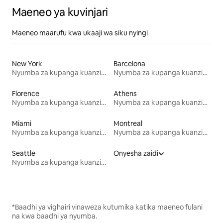
Maeneo ya kuvinjari
Maeneo maarufu kwa ukaaji wa siku nyingi
New York
Barcelona
Nyumba za kupanga kuanzia mwezi mmoja
Nyumba za kupanga kuanzia mwezi mmoja
Florence
Athens
Nyumba za kupanga kuanzia mwezi mmoja
Nyumba za kupanga kuanzia mwezi mmoja
Miami
Montreal
Nyumba za kupanga kuanzia mwezi mmoja
Nyumba za kupanga kuanzia mwezi mmoja
Seattle
Onyesha zaidi
Nyumba za kupanga kuanzia mwezi mmoja
*Baadhi ya vighairi vinaweza kutumika katika maeneo fulani
na kwa baadhi ya nyumba.