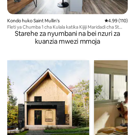
Kondo huko Saint Mullin's
Ukadiriaji wa w
4.99 (110)
Fleti ya Chumba 1 cha Kulala katika Kijiji Maridadi cha St
Starehe za nyumbani na bei nzuri za
Mullins
kuanzia mwezi mmoja