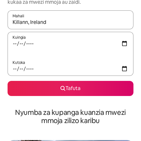
kukaa za mwezi mmoja au zaidi.
Mahali
Wakati matokeo yanapatikana, vinjari kwa kutumia vitufe vya v
Kuingia
Kutoka
Tafuta
Nyumba za kupanga kuanzia mwezi
mmoja zilizo karibu