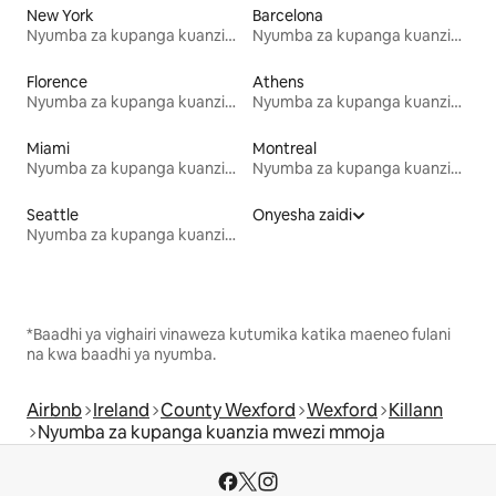
New York
Barcelona
Nyumba za kupanga kuanzia mwezi mmoja
Nyumba za kupanga kuanzia mwezi mmoja
Florence
Athens
Nyumba za kupanga kuanzia mwezi mmoja
Nyumba za kupanga kuanzia mwezi mmoja
Miami
Montreal
Nyumba za kupanga kuanzia mwezi mmoja
Nyumba za kupanga kuanzia mwezi mmoja
Seattle
Onyesha zaidi
Nyumba za kupanga kuanzia mwezi mmoja
*Baadhi ya vighairi vinaweza kutumika katika maeneo fulani
na kwa baadhi ya nyumba.
Airbnb
Ireland
County Wexford
Wexford
Killann
Nyumba za kupanga kuanzia mwezi mmoja