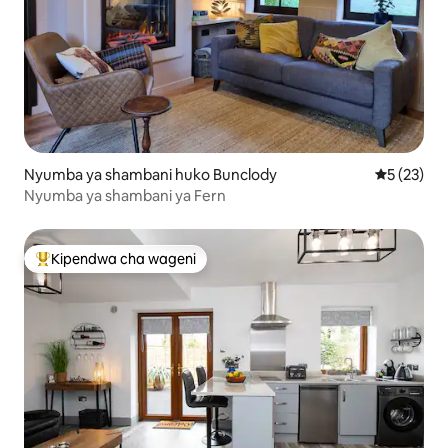
Nyumba ya shambani huko Bunclody
Ukadiriaji 
5 (23)
Nyumba ya shambani ya Fern
Kipendwa cha wageni
Kipendwa maarufu cha wageni