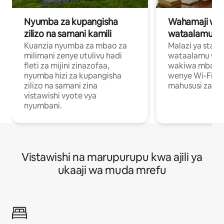
Nyumba za kupangisha
Wahamaji wa ki
zilizo na samani kamili
wataalamu wa
Kuanzia nyumba za mbao za
Malazi ya star
milimani zenye utulivu hadi
wataalamu wan
fleti za mijini zinazofaa,
wakiwa mbali na
nyumba hizi za kupangisha
wenye Wi-Fi n
zilizo na samani zina
mahususi za kuf
vistawishi vyote vya
nyumbani.
Vistawishi na marupurupu kwa ajili ya
ukaaji wa muda mrefu