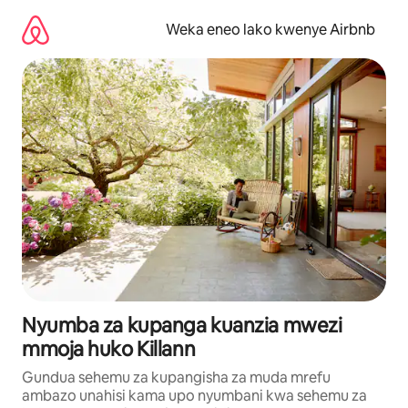
Ruka
kwenda
Weka eneo lako kwenye Airbnb
kwenye
maudhui
Nyumba za kupanga kuanzia mwezi
mmoja huko Killann
Gundua sehemu za kupangisha za muda mrefu
ambazo unahisi kama upo nyumbani kwa sehemu za