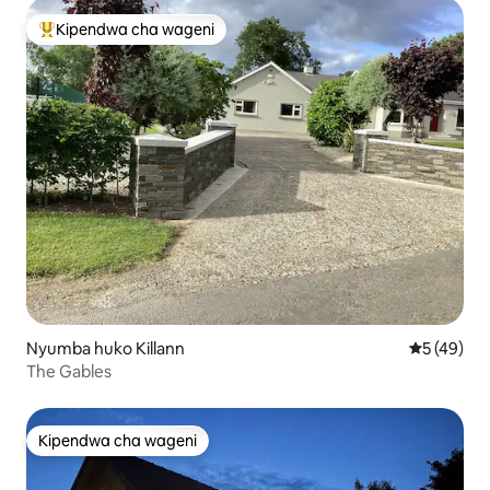
Kipendwa cha wageni
Kipendwa maarufu cha wageni
Nyumba huko Killann
Ukadiriaji 
5 (49)
The Gables
Kipendwa cha wageni
Kipendwa cha wageni