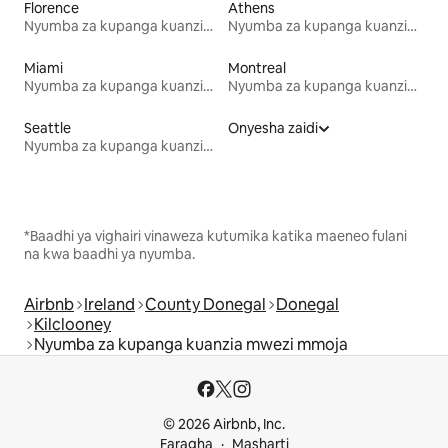
Florence
Athens
Nyumba za kupanga kuanzia mwezi mmoja
Nyumba za kupanga kuanzia mwezi mmoja
Miami
Montreal
Nyumba za kupanga kuanzia mwezi mmoja
Nyumba za kupanga kuanzia mwezi mmoja
Seattle
Onyesha zaidi
Nyumba za kupanga kuanzia mwezi mmoja
*Baadhi ya vighairi vinaweza kutumika katika maeneo fulani
na kwa baadhi ya nyumba.
Airbnb
Ireland
County Donegal
Donegal
Kilclooney
Nyumba za kupanga kuanzia mwezi mmoja
© 2026 Airbnb, Inc.
Faragha
Masharti