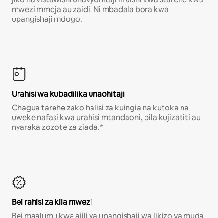
mwezi mmoja au zaidi. Ni mbadala bora kwa
upangishaji mdogo.
Urahisi wa kubadilika unaohitaji
Chagua tarehe zako halisi za kuingia na kutoka na
uweke nafasi kwa urahisi mtandaoni, bila kujizatiti au
nyaraka zozote za ziada.*
Bei rahisi za kila mwezi
Bei maalumu kwa ajili ya upangishaji wa likizo ya muda