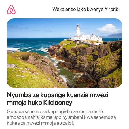
Ruka
kwenda
Weka eneo lako kwenye Airbnb
kwenye
maudhui
Nyumba za kupanga kuanzia mwezi
mmoja huko Kilclooney
Gundua sehemu za kupangisha za muda mrefu
ambazo unahisi kama upo nyumbani kwa sehemu za
kukaa za mwezi mmoja au zaidi.