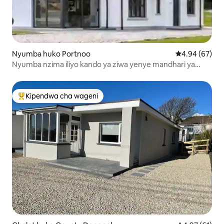
Nyumba huko Portnoo
Ukadiriaji wa 
4.94 (67)
Nyumba nzima iliyo kando ya ziwa yenye mandhari ya
bahari huko Portnoo
Kipendwa cha wageni
Kipendwa maarufu cha wageni