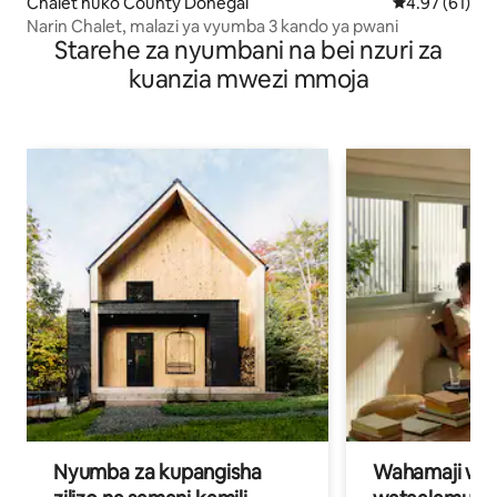
Chalet huko County Donegal
Ukadiriaji wa 
4.97 (61)
Narin Chalet, malazi ya vyumba 3 kando ya pwani
Starehe za nyumbani na bei nzuri za
kuanzia mwezi mmoja
Nyumba za kupangisha
Wahamaji wa ki