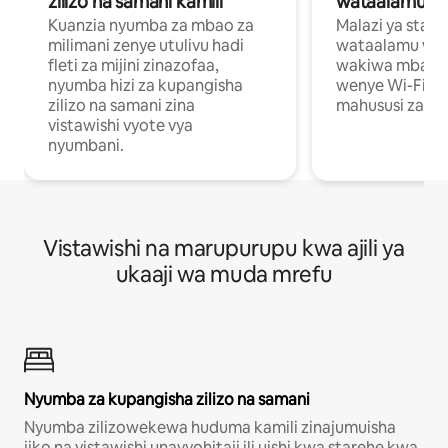
zilizo na samani kamili
wataalamu wa
Kuanzia nyumba za mbao za
Malazi ya star
milimani zenye utulivu hadi
wataalamu wan
fleti za mijini zinazofaa,
wakiwa mbali na
nyumba hizi za kupangisha
wenye Wi-Fi n
zilizo na samani zina
mahususi za kuf
vistawishi vyote vya
nyumbani.
Vistawishi na marupurupu kwa ajili ya
ukaaji wa muda mrefu
Nyumba za kupangisha zilizo na samani
Nyumba zilizowekewa huduma kamili zinajumuisha
jiko na vistawishi unavyohitaji ili uishi kwa starehe kwa