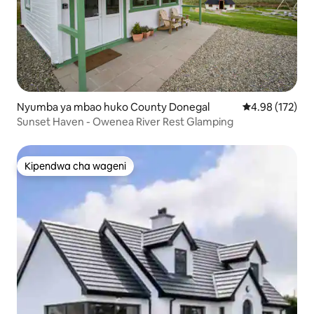
Nyumba ya mbao huko County Donegal
Ukadiriaji wa w
4.98 (172)
Sunset Haven - Owenea River Rest Glamping
Kipendwa cha wageni
Kipendwa cha wageni