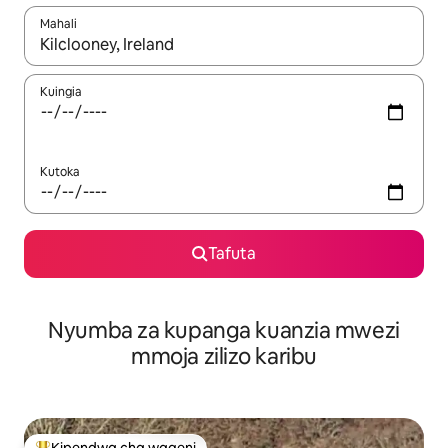
Mahali
Wakati matokeo yanapatikana, vinjari kwa kutumia vitufe vya v
Kuingia
Kutoka
Tafuta
Nyumba za kupanga kuanzia mwezi
mmoja zilizo karibu