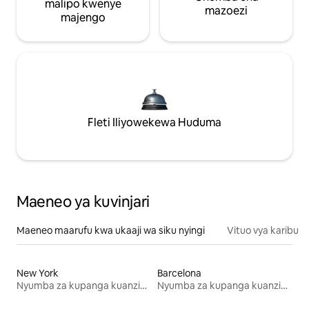
malipo kwenye
mazoezi
majengo
Fleti Iliyowekewa Huduma
Maeneo ya kuvinjari
Maeneo maarufu kwa ukaaji wa siku nyingi
Vituo vya karibu
New York
Barcelona
Nyumba za kupanga kuanzia mwezi mmoja
Nyumba za kupanga kuanzia mwezi mmoja