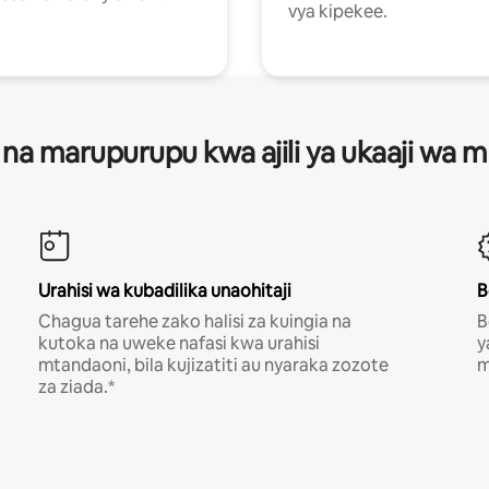
vya kipekee.
 na marupurupu kwa ajili ya ukaaji wa
Urahisi wa kubadilika unaohitaji
B
Chagua tarehe zako halisi za kuingia na
B
kutoka na uweke nafasi kwa urahisi
y
mtandaoni, bila kujizatiti au nyaraka zozote
m
za ziada.*