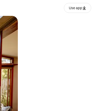
Use app
lezesha kidole kwenye ishara.