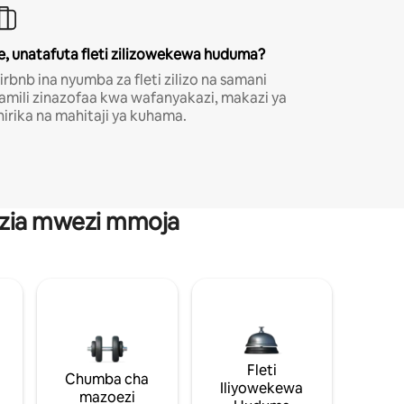
e, unatafuta fleti zilizowekewa huduma?
irbnb ina nyumba za fleti zilizo na samani
amili zinazofaa kwa wafanyakazi, makazi ya
hirika na mahitaji ya kuhama.
anzia mwezi mmoja
Fleti
Chumba cha
Iliyowekewa
mazoezi