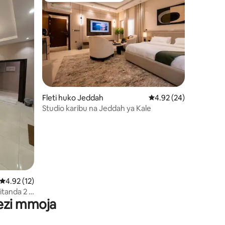
Fleti huko Jeddah
Ukadiriaji wa wastani w
4.92 (24)
Studio karibu na Jeddah ya Kale
Ukadiriaji wa wastani wa 4.92 kati ya 5, tathmini 12
4.92 (12)
ini 21
itanda 2 +
wezi mmoja