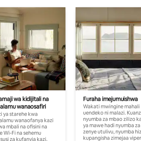
aji wa kidijitali na
Furaha imejumuishwa
alamu wanaosafiri
Wakati mwingine mahali
uendeko ni malazi. Kuanz
i ya starehe kwa
nyumba za mbao zilizo k
alamu wanaofanya kazi
ya mawe hadi nyumba za 
a mbali na ofisini na
zenye utulivu, nyumba hiz
e Wi-Fi na sehemu
kupangisha zimejaa vipe
usi za kufanyia kazi.