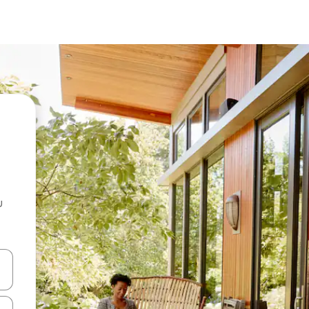
u
 vitufe vya vishale vya juu na chini au uchunguze kwa kugusa au kute