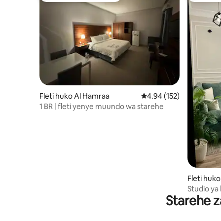
Fleti huko Al Hamraa
Ukadiriaji wa wastani wa
4.94 (152)
1 BR | fleti yenye muundo wa starehe
Fleti huk
Studio ya 
Starehe z
ukaguzi wa