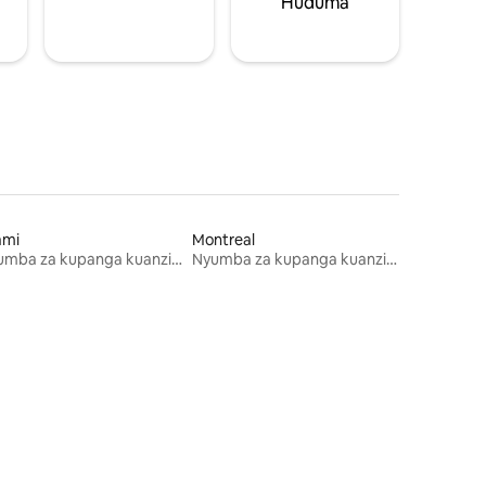
Huduma
ami
Montreal
Nyumba za kupanga kuanzia mwezi mmoja
Nyumba za kupanga kuanzia mwezi mmoja