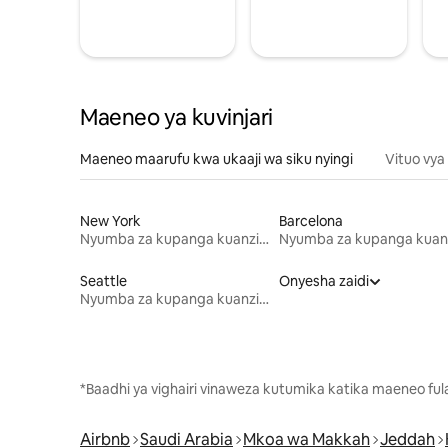
Maeneo ya kuvinjari
Maeneo maarufu kwa ukaaji wa siku nyingi
Vituo vya
New York
Barcelona
Nyumba za kupanga kuanzia mwezi mmoja
Seattle
Onyesha zaidi
Nyumba za kupanga kuanzia mwezi mmoja
*Baadhi ya vighairi vinaweza kutumika katika maeneo fu
Airbnb
Saudi Arabia
Mkoa wa Makkah
Jeddah