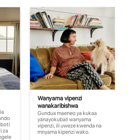
Wanyama vipenzi
wanakaribishwa
ia
Gundua maeneo ya kukaa
ando
yanayokubali wanyama
boti
vipenzi, ili uweze kwenda na
i za
mnyama kipenzi wako.
ngele