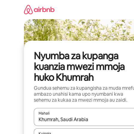
Ruka
kwenda
kwenye
maudhui
Nyumba za kupanga
kuanzia mwezi mmoja
huko Khumrah
Gundua sehemu za kupangisha za muda mref
ambazo unahisi kama upo nyumbani kwa
sehemu za kukaa za mwezi mmoja au zaidi.
Mahali
Wakati matokeo yanapatikana, vinjari kwa kutumia
Kuingia