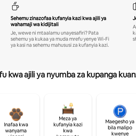
Sehemu zinazofaa kufanyia kazi kwa ajili ya
J
wahamaji wa kidijitali
A
Je, wewe ni mtaalamu unayesafiri? Pata
k
sehemu ya kukaa ya muda mrefu yenye Wi-Fi
s
ya kasi na sehemu mahususi za kufanyia kazi.
fu kwa ajili ya nyumba za kupanga ku
Meza ya
Maegesho ya
Inafaa kwa
kufanyia kazi
bila malipo
wanyama
kwa
kwenye