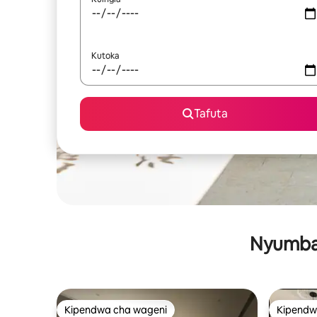
Kutoka
Tafuta
Nyumba 
Kipendwa cha wageni
Kipendw
Kipendwa cha wageni
Kipendw