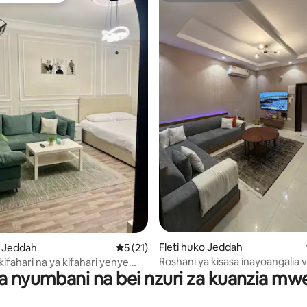
 4.94 kati ya 5, tathmini 152
Fleti huko Jeddah
o Jeddah
Ukadiriaji wa wastani wa 5 kati ya 5, tathm
5 (21)
Roshani ya kisasa inayoangalia v
kifahari na ya kifahari yenye
a nyumbani na bei nzuri za kuanzia m
Mabafu 2 "Mpya"
 kibinafsi.