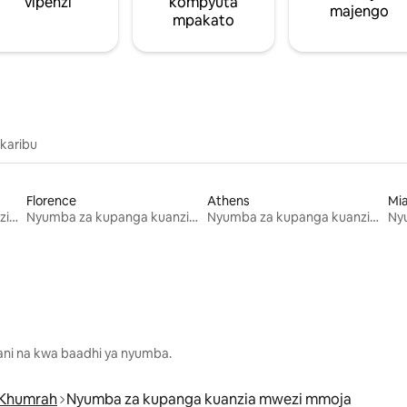
vipenzi
kompyuta
majengo
mpakato
 karibu
Florence
Athens
Mi
Nyumba za kupanga kuanzia mwezi mmoja
Nyumba za kupanga kuanzia mwezi mmoja
Nyumba za kupanga kuanzia mwezi mmoja
lani na kwa baadhi ya nyumba.
Khumrah
Nyumba za kupanga kuanzia mwezi mmoja