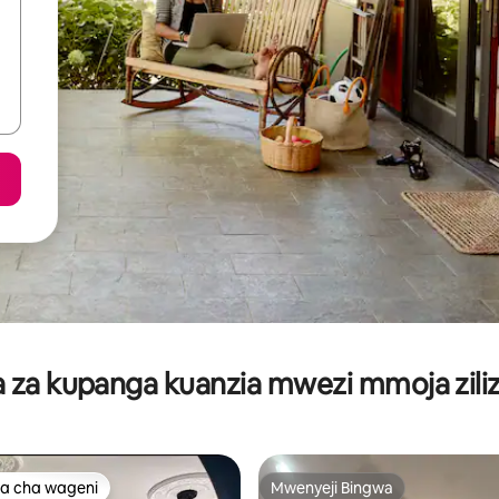
za kupanga kuanzia mwezi mmoja ziliz
a cha wageni
Mwenyeji Bingwa
a cha wageni
Mwenyeji Bingwa