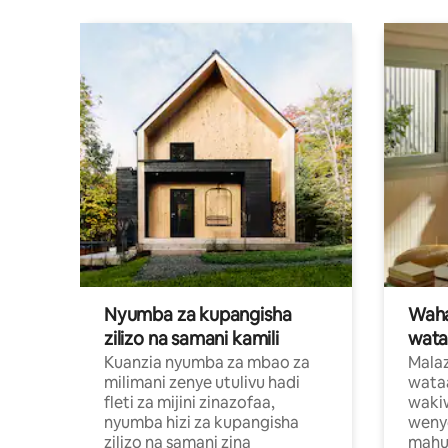
Nyumba za kupangisha
Waham
zilizo na samani kamili
wata
Kuanzia nyumba za mbao za
Malaz
milimani zenye utulivu hadi
wata
fleti za mijini zinazofaa,
wakiw
nyumba hizi za kupangisha
weny
zilizo na samani zina
mahus