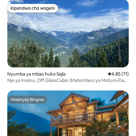
Kipendwa cha wageni
Kipendwa cha wageni
Nyumba ya mbao huko Sajla
Ukadiriaji wa 
4.85 (71)
Nje ya msimu, Off GlassCabin |Matembezi ya Msituni•Dari
ya Anga•WiFi
Mwenyeji Bingwa
Mwenyeji Bingwa