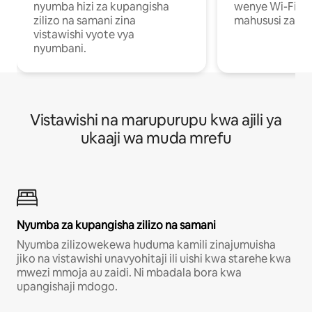
nyumba hizi za kupangisha
wenye Wi-Fi n
zilizo na samani zina
mahususi za kuf
vistawishi vyote vya
nyumbani.
Vistawishi na marupurupu kwa ajili ya
ukaaji wa muda mrefu
Nyumba za kupangisha zilizo na samani
Nyumba zilizowekewa huduma kamili zinajumuisha
jiko na vistawishi unavyohitaji ili uishi kwa starehe kwa
mwezi mmoja au zaidi. Ni mbadala bora kwa
upangishaji mdogo.