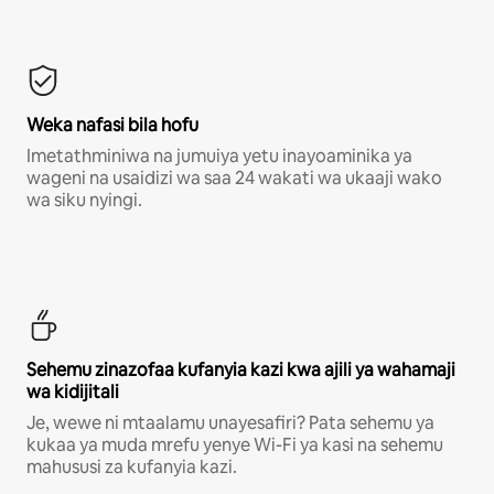
Weka nafasi bila hofu
Imetathminiwa na jumuiya yetu inayoaminika ya
wageni na usaidizi wa saa 24 wakati wa ukaaji wako
wa siku nyingi.
Sehemu zinazofaa kufanyia kazi kwa ajili ya wahamaji
wa kidijitali
Je, wewe ni mtaalamu unayesafiri? Pata sehemu ya
kukaa ya muda mrefu yenye Wi-Fi ya kasi na sehemu
mahususi za kufanyia kazi.