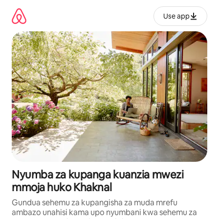
Ruka
kwenda
Use app
kwenye
maudhui
Nyumba za kupanga kuanzia mwezi
mmoja huko Khaknal
Gundua sehemu za kupangisha za muda mrefu
ambazo unahisi kama upo nyumbani kwa sehemu za