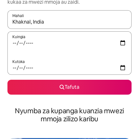
kukaa za mwezi mmoja au zaidi.
Mahali
Wakati matokeo yanapatikana, vinjari kwa kutumia vitufe vya v
Kuingia
Kutoka
Tafuta
Nyumba za kupanga kuanzia mwezi
mmoja zilizo karibu