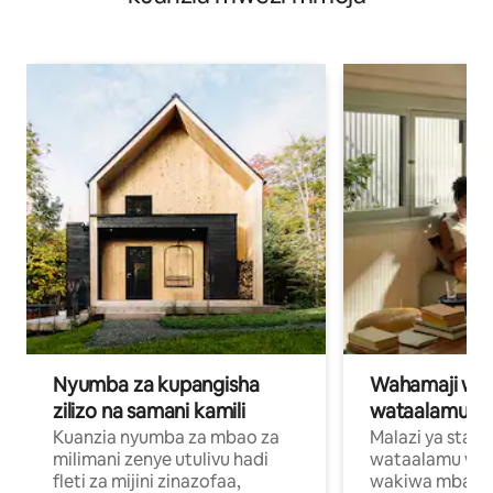
Nyumba za kupangisha
Wahamaji wa ki
zilizo na samani kamili
wataalamu wa
Kuanzia nyumba za mbao za
Malazi ya star
milimani zenye utulivu hadi
wataalamu wan
fleti za mijini zinazofaa,
wakiwa mbali na