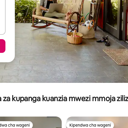
za kupanga kuanzia mwezi mmoja ziliz
dwa cha wageni
Kipendwa cha wageni
a maarufu cha wageni
Kipendwa cha wageni