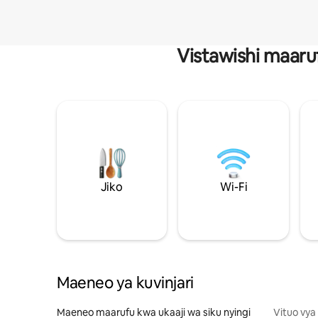
Vistawishi maaru
Jiko
Wi-Fi
Maeneo ya kuvinjari
Maeneo maarufu kwa ukaaji wa siku nyingi
Vituo vya