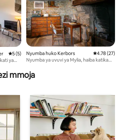
Nyumba huko Kerbors
Ukadiriaji wa wastani w
4.78 (27)
er
Ukadiriaji wa wastani wa 5 kati ya 5, tathmini 5
5 (5)
Nyumba ya uvuvi ya Mylia, haiba katika
kati ya
ini 21
Kerbors
wezi mmoja