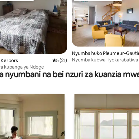
i wa 5 kati ya 5, tathmini 20
Nyumba huko Pleumeur-Gauti
Nyumba kubwa iliyokarabatiwa 
o Kerbors
Ukadiriaji wa wastani wa 5 kati ya 5, tathm
5 (21)
Paimpol na Tréguier
a kupanga ya Ndege
a nyumbani na bei nzuri za kuanzia m