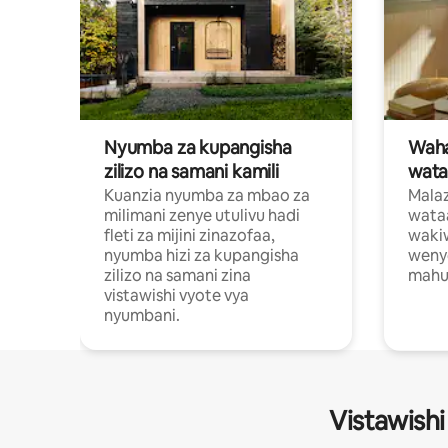
Nyumba za kupangisha
Waham
zilizo na samani kamili
wata
Kuanzia nyumba za mbao za
Malaz
milimani zenye utulivu hadi
wata
fleti za mijini zinazofaa,
wakiw
nyumba hizi za kupangisha
weny
zilizo na samani zina
mahus
vistawishi vyote vya
nyumbani.
Vistawishi