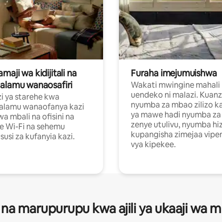
aji wa kidijitali na
Furaha imejumuishwa
alamu wanaosafiri
Wakati mwingine mahali
uendeko ni malazi. Kuanz
i ya starehe kwa
nyumba za mbao zilizo k
alamu wanaofanya kazi
ya mawe hadi nyumba za 
a mbali na ofisini na
zenye utulivu, nyumba hiz
e Wi-Fi na sehemu
kupangisha zimejaa vipe
usi za kufanyia kazi.
vya kipekee.
 na marupurupu kwa ajili ya ukaaji wa