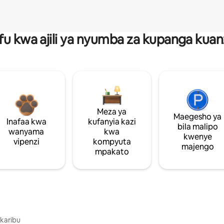
fu kwa ajili ya nyumba za kupanga ku
Meza ya
Maegesho ya
Inafaa kwa
kufanyia kazi
bila malipo
wanyama
kwa
kwenye
vipenzi
kompyuta
majengo
mpakato
 karibu