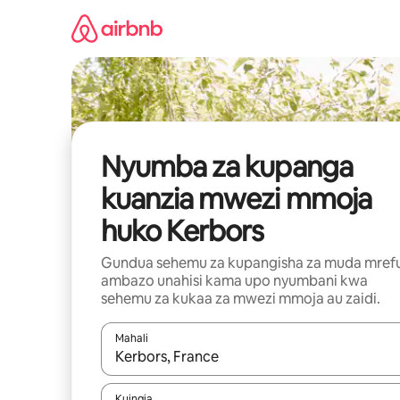
Ruka
kwenda
kwenye
maudhui
Nyumba za kupanga
kuanzia mwezi mmoja
huko Kerbors
Gundua sehemu za kupangisha za muda mref
ambazo unahisi kama upo nyumbani kwa
sehemu za kukaa za mwezi mmoja au zaidi.
Mahali
Wakati matokeo yanapatikana, vinjari kwa kutumia
Kuingia