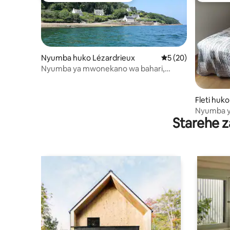
Nyumba huko Lézardrieux
Ukadiriaji wa wastan
5 (20)
Nyumba ya mwonekano wa bahari,
ufukweni
Fleti huk
Nyumba y
Starehe z