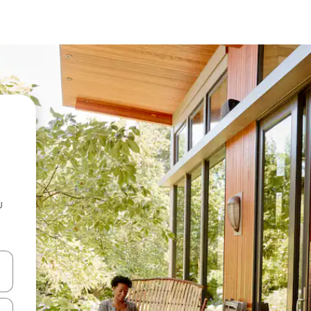
u
 vitufe vya vishale vya juu na chini au uchunguze kwa kugusa au kute