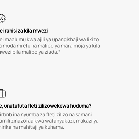
ei rahisi za kila mwezi
ei maalumu kwa ajili ya upangishaji wa likizo
a muda mrefu na malipo ya mara moja ya kila
wezi bila malipo ya ziada.*
e, unatafuta fleti zilizowekewa huduma?
irbnb ina nyumba za fleti zilizo na samani
amili zinazofaa kwa wafanyakazi, makazi ya
hirika na mahitaji ya kuhama.