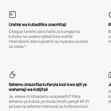
Urahisi wa kubadilika unaohitaji
B
Chagua tarehe zako halisi za kuingia na
B
kutoka na uweke nafasi kwa urahisi
y
mtandaoni, bila kujizatiti au nyaraka zozote
m
za ziada.*
Sehemu zinazofaa kufanyia kazi kwa ajili ya
J
wahamaji wa kidijitali
A
Je, wewe ni mtaalamu unayesafiri? Pata
k
sehemu ya kukaa ya muda mrefu yenye Wi-Fi
s
ya kasi na sehemu mahususi za kufanyia kazi.