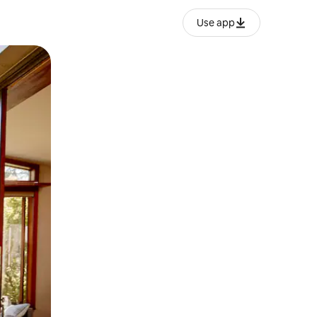
Use app
lezesha kidole kwenye ishara.