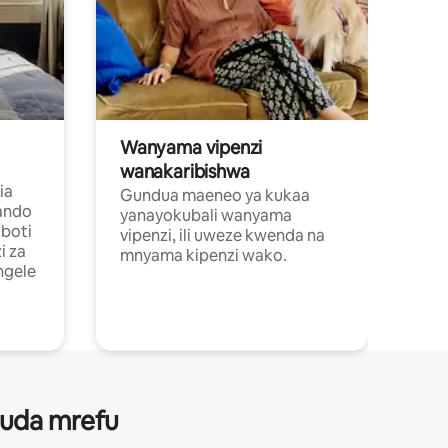
Wanyama vipenzi
wanakaribishwa
ia
Gundua maeneo ya kukaa
ando
yanayokubali wanyama
boti
vipenzi, ili uweze kwenda na
i za
mnyama kipenzi wako.
ngele
 muda mrefu