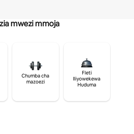
anzia mwezi mmoja
Fleti
Chumba cha
Iliyowekewa
mazoezi
Huduma