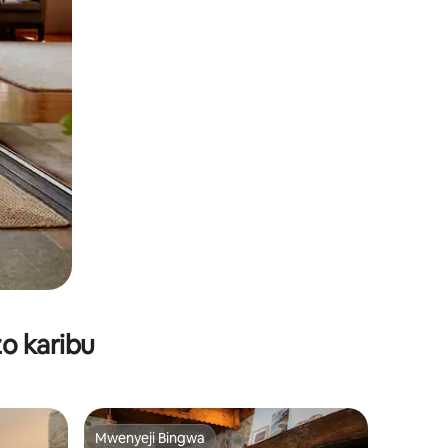
o karibu
Mwenyeji Bingwa
Mwenyeji Bingwa