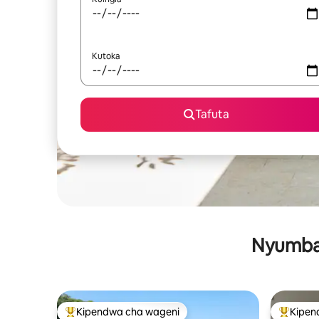
Kutoka
Tafuta
Nyumba 
Kipendwa cha wageni
Kipen
Kipendwa maarufu cha wageni
Kipendw